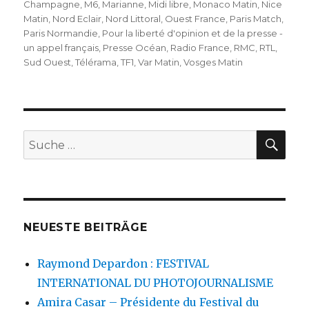
Champagne
,
M6
,
Marianne
,
Midi libre
,
Monaco Matin
,
Nice
Matin
,
Nord Eclair
,
Nord Littoral
,
Ouest France
,
Paris Match
,
Paris Normandie
,
Pour la liberté d'opinion et de la presse -
un appel français
,
Presse Océan
,
Radio France
,
RMC
,
RTL
,
Sud Ouest
,
Télérama
,
TF1
,
Var Matin
,
Vosges Matin
SU
Suche
nach:
NEUESTE BEITRÄGE
Raymond Depardon : FESTIVAL
INTERNATIONAL DU PHOTOJOURNALISME
Amira Casar – Présidente du Festival du