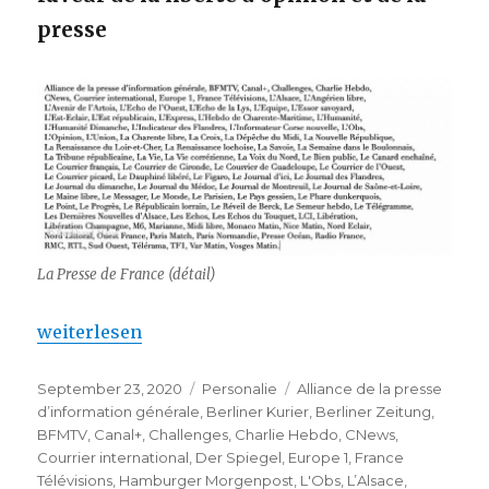
presse
La Presse de France (détail)
„Pour la liberté d’opinion et de la presse – un appe
weiterlesen
Veröffentlicht
Kategorien
Schlagwörter
September 23, 2020
Personalie
Alliance de la presse
am
d’information générale
,
Berliner Kurier
,
Berliner Zeitung
,
BFMTV
,
Canal+
,
Challenges
,
Charlie Hebdo
,
CNews
,
Courrier international
,
Der Spiegel
,
Europe 1
,
France
Télévisions
,
Hamburger Morgenpost
,
L'Obs
,
L’Alsace
,