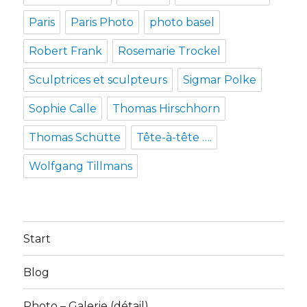
Paris
Paris Photo
photo basel
Robert Frank
Rosemarie Trockel
Sculptrices et sculpteurs
Sigmar Polke
Sophie Calle
Thomas Hirschhorn
Thomas Schütte
Tête-à-tête ….
Wolfgang Tillmans
Start
Blog
Photo – Galerie (détail)