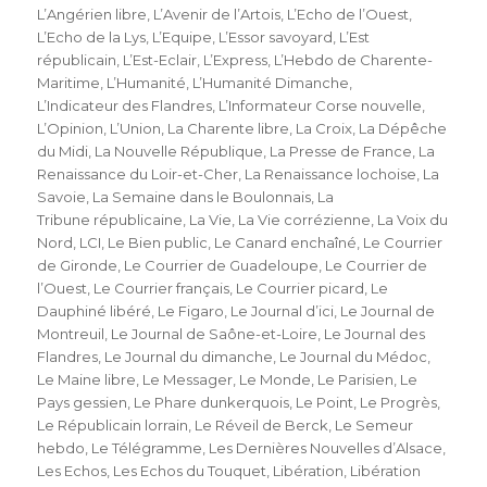
L’Angérien libre
,
L’Avenir de l’Artois
,
L’Echo de l’Ouest
,
L’Echo de la Lys
,
L’Equipe
,
L’Essor savoyard
,
L’Est
républicain
,
L’Est-Eclair
,
L’Express
,
L’Hebdo de Charente-
Maritime
,
L’Humanité
,
L’Humanité Dimanche
,
L’Indicateur des Flandres
,
L’Informateur Corse nouvelle
,
L’Opinion
,
L’Union
,
La Charente libre
,
La Croix
,
La Dépêche
du Midi
,
La Nouvelle République
,
La Presse de France
,
La
Renaissance du Loir-et-Cher
,
La Renaissance lochoise
,
La
Savoie
,
La Semaine dans le Boulonnais
,
La
Tribune républicaine
,
La Vie
,
La Vie corrézienne
,
La Voix du
Nord
,
LCI
,
Le Bien public
,
Le Canard enchaîné
,
Le Courrier
de Gironde
,
Le Courrier de Guadeloupe
,
Le Courrier de
l’Ouest
,
Le Courrier français
,
Le Courrier picard
,
Le
Dauphiné libéré
,
Le Figaro
,
Le Journal d’ici
,
Le Journal de
Montreuil
,
Le Journal de Saône-et-Loire
,
Le Journal des
Flandres
,
Le Journal du dimanche
,
Le Journal du Médoc
,
Le Maine libre
,
Le Messager
,
Le Monde
,
Le Parisien
,
Le
Pays gessien
,
Le Phare dunkerquois
,
Le Point
,
Le Progrès
,
Le Républicain lorrain
,
Le Réveil de Berck
,
Le Semeur
hebdo
,
Le Télégramme
,
Les Dernières Nouvelles d’Alsace
,
Les Echos
,
Les Echos du Touquet
,
Libération
,
Libération