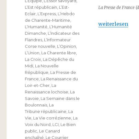
L’Equipe
,
L’Essor savoyard
,
L’Est républicain
,
L’Est-
La Presse de France (d
Eclair
,
L’Express
,
L’Hebdo
de Charente-Maritime
,
„Pour la liberté
weiterlesen
L’Humanité
,
L’Humanité
Dimanche
,
L’Indicateur des
Flandres
,
L’Informateur
Corse nouvelle
,
L’Opinion
,
L’Union
,
La Charente libre
,
La Croix
,
La Dépêche du
Midi
,
La Nouvelle
République
,
La Presse de
France
,
La Renaissance du
Loir-et-Cher
,
La
Renaissance lochoise
,
La
Savoie
,
La Semaine dans le
Boulonnais
,
La
Tribune républicaine
,
La
Vie
,
La Vie corrézienne
,
La
Voix du Nord
,
LCI
,
Le Bien
public
,
Le Canard
enchaîné
,
Le Courrier