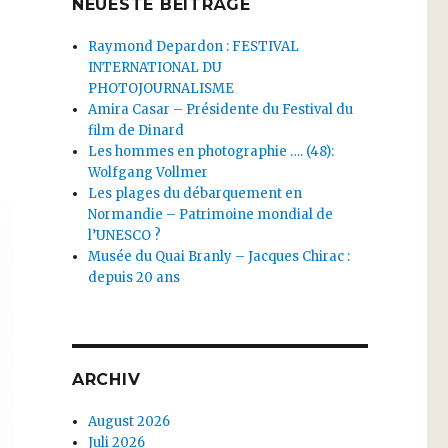
NEUESTE BEITRÄGE
Raymond Depardon : FESTIVAL
INTERNATIONAL DU
PHOTOJOURNALISME
Amira Casar – Présidente du Festival du
film de Dinard
Les hommes en photographie …. (48):
Wolfgang Vollmer
Les plages du débarquement en
Normandie – Patrimoine mondial de
l’UNESCO ?
Musée du Quai Branly – Jacques Chirac :
depuis 20 ans
ARCHIV
August 2026
Juli 2026