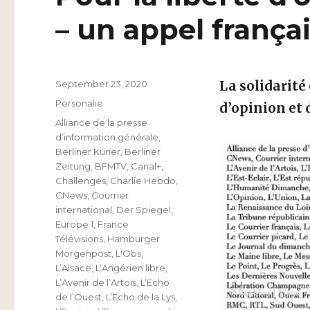
– un appel frança
Veröffentlicht
September 23, 2020
La solidarité
am
Kategorien
Personalie
d’opinion et 
Schlagwörter
Alliance de la presse
d’information générale
,
Berliner Kurier
,
Berliner
Zeitung
,
BFMTV
,
Canal+
,
Challenges
,
Charlie Hebdo
,
CNews
,
Courrier
international
,
Der Spiegel
,
Europe 1
,
France
Télévisions
,
Hamburger
Morgenpost
,
L'Obs
,
L’Alsace
,
L’Angérien libre
,
L’Avenir de l’Artois
,
L’Echo
de l’Ouest
,
L’Echo de la Lys
,