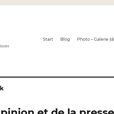
Start
Blog
Photo – Galerie (dé
Künste
ck
opinion et de la press