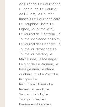
de Gironde
,
Le Courrier de
Guadeloupe
,
Le Courrier
de l’Ouest
,
Le Courrier
français
,
Le Courrier picard
,
Le Dauphiné libéré
,
Le
Figaro
,
Le Journal d’ici
,
Le Journal de Montreuil
,
Le
Journal de Saône-et-Loire
,
Le Journal des Flandres
,
Le
Journal du dimanche
,
Le
Journal du Médoc
,
Le
Maine libre
,
Le Messager
,
Le Monde
,
Le Parisien
,
Le
Pays gessien
,
Le Phare
dunkerquois
,
Le Point
,
Le
Progrès
,
Le
Républicain lorrain
,
Le
Réveil de Berck
,
Le
Semeur hebdo
,
Le
Télégramme
,
Les
Dernières Nouvelles