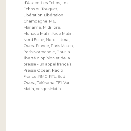
d’Alsace
,
Les Echos
,
Les
Echos du Touquet
,
Libération
,
Libération
Champagne
,
M6
,
Marianne
,
Midi libre
,
Monaco Matin
,
Nice Matin
,
Nord Eclair
,
Nord Littoral
,
Ouest France
,
Paris Match
,
Paris Normandie
,
Pour la
liberté d'opinion et de la
presse - un appel français
,
Presse Océan
,
Radio
France
,
RMC
,
RTL
,
Sud
Ouest
,
Télérama
,
TF1
,
Var
Matin
,
Vosges Matin