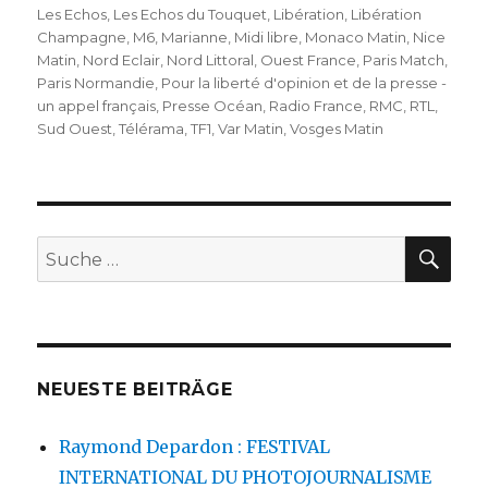
Les Echos
,
Les Echos du Touquet
,
Libération
,
Libération
Champagne
,
M6
,
Marianne
,
Midi libre
,
Monaco Matin
,
Nice
Matin
,
Nord Eclair
,
Nord Littoral
,
Ouest France
,
Paris Match
,
Paris Normandie
,
Pour la liberté d'opinion et de la presse -
un appel français
,
Presse Océan
,
Radio France
,
RMC
,
RTL
,
Sud Ouest
,
Télérama
,
TF1
,
Var Matin
,
Vosges Matin
SU
Suche
nach:
NEUESTE BEITRÄGE
Raymond Depardon : FESTIVAL
INTERNATIONAL DU PHOTOJOURNALISME