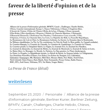
faveur de la liberté d’opinion et de la
presse
La Presse de France (détail)
„Pour la liberté d’opinion et de la presse – un appe
weiterlesen
Veröffentlicht
Kategorien
Schlagwörter
September 23, 2020
Personalie
Alliance de la presse
am
d’information générale
,
Berliner Kurier
,
Berliner Zeitung
,
BFMTV
,
Canal+
,
Challenges
,
Charlie Hebdo
,
CNews
,
Courrier international
,
Der Spiegel
,
Europe 1
,
France