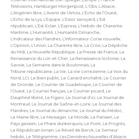
Télévisions
,
Hamburger Morgenpost
,
L'Obs
,
L’Alsace
,
L’Angérien libre
,
L’Avenir de l’Artois
,
L’Echo de l’Ouest
,
L’Echo de la Lys
,
L’Equipe
,
L’Essor savoyard
,
L’Est
républicain
,
L’Est-Eclair
,
L’Express
,
L’Hebdo de Charente-
Maritime
,
L’Humanité
,
L’Humanité Dimanche
,
L’Indicateur des Flandres
,
L’Informateur Corse nouvelle
,
L’Opinion
,
L’Union
,
La Charente libre
,
La Croix
,
La Dépêche
du Midi
,
La Nouvelle République
,
La Presse de France
,
La
Renaissance du Loir-et-Cher
,
La Renaissance lochoise
,
La
Savoie
,
La Semaine dans le Boulonnais
,
La
Tribune républicaine
,
La Vie
,
La Vie corrézienne
,
La Voix du
Nord
,
LCI
,
Le Bien public
,
Le Canard enchaîné
,
Le Courrier
de Gironde
,
Le Courrier de Guadeloupe
,
Le Courrier de
l’Ouest
,
Le Courrier français
,
Le Courrier picard
,
Le
Dauphiné libéré
,
Le Figaro
,
Le Journal d’ici
,
Le Journal de
Montreuil
,
Le Journal de Saône-et-Loire
,
Le Journal des
Flandres
,
Le Journal du dimanche
,
Le Journal du Médoc
,
Le Maine libre
,
Le Messager
,
Le Monde
,
Le Parisien
,
Le
Pays gessien
,
Le Phare dunkerquois
,
Le Point
,
Le Progrès
,
Le Républicain lorrain
,
Le Réveil de Berck
,
Le Semeur
hebdo
,
Le Télégramme
,
Les Dernières Nouvelles d’Alsace
,