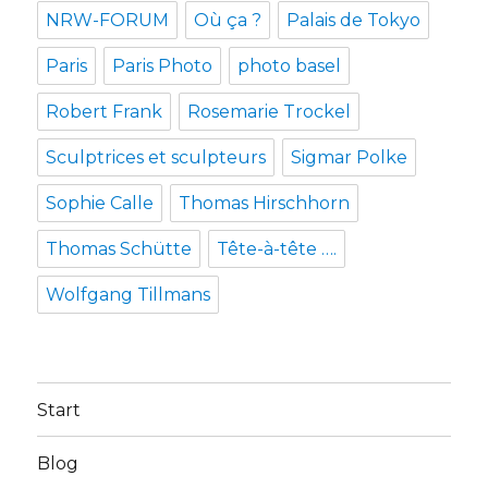
NRW-FORUM
Où ça ?
Palais de Tokyo
Paris
Paris Photo
photo basel
Robert Frank
Rosemarie Trockel
Sculptrices et sculpteurs
Sigmar Polke
Sophie Calle
Thomas Hirschhorn
Thomas Schütte
Tête-à-tête ….
Wolfgang Tillmans
Start
Blog