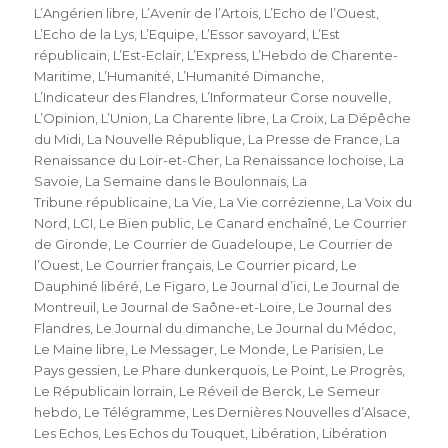
L’Angérien libre
,
L’Avenir de l’Artois
,
L’Echo de l’Ouest
,
L’Echo de la Lys
,
L’Equipe
,
L’Essor savoyard
,
L’Est
républicain
,
L’Est-Eclair
,
L’Express
,
L’Hebdo de Charente-
Maritime
,
L’Humanité
,
L’Humanité Dimanche
,
L’Indicateur des Flandres
,
L’Informateur Corse nouvelle
,
L’Opinion
,
L’Union
,
La Charente libre
,
La Croix
,
La Dépêche
du Midi
,
La Nouvelle République
,
La Presse de France
,
La
Renaissance du Loir-et-Cher
,
La Renaissance lochoise
,
La
Savoie
,
La Semaine dans le Boulonnais
,
La
Tribune républicaine
,
La Vie
,
La Vie corrézienne
,
La Voix du
Nord
,
LCI
,
Le Bien public
,
Le Canard enchaîné
,
Le Courrier
de Gironde
,
Le Courrier de Guadeloupe
,
Le Courrier de
l’Ouest
,
Le Courrier français
,
Le Courrier picard
,
Le
Dauphiné libéré
,
Le Figaro
,
Le Journal d’ici
,
Le Journal de
Montreuil
,
Le Journal de Saône-et-Loire
,
Le Journal des
Flandres
,
Le Journal du dimanche
,
Le Journal du Médoc
,
Le Maine libre
,
Le Messager
,
Le Monde
,
Le Parisien
,
Le
Pays gessien
,
Le Phare dunkerquois
,
Le Point
,
Le Progrès
,
Le Républicain lorrain
,
Le Réveil de Berck
,
Le Semeur
hebdo
,
Le Télégramme
,
Les Dernières Nouvelles d’Alsace
,
Les Echos
,
Les Echos du Touquet
,
Libération
,
Libération