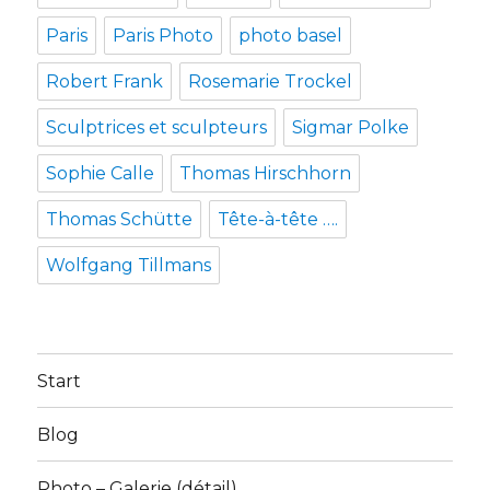
Paris
Paris Photo
photo basel
Robert Frank
Rosemarie Trockel
Sculptrices et sculpteurs
Sigmar Polke
Sophie Calle
Thomas Hirschhorn
Thomas Schütte
Tête-à-tête ….
Wolfgang Tillmans
Start
Blog
Photo – Galerie (détail)