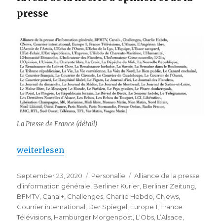
presse
La Presse de France (détail)
„Pour la liberté d’opinion et de la presse – un appe
weiterlesen
Veröffentlicht
Kategorien
Schlagwörter
September 23, 2020
Personalie
Alliance de la presse
am
d’information générale
,
Berliner Kurier
,
Berliner Zeitung
,
BFMTV
,
Canal+
,
Challenges
,
Charlie Hebdo
,
CNews
,
Courrier international
,
Der Spiegel
,
Europe 1
,
France
Télévisions
,
Hamburger Morgenpost
,
L'Obs
,
L’Alsace
,