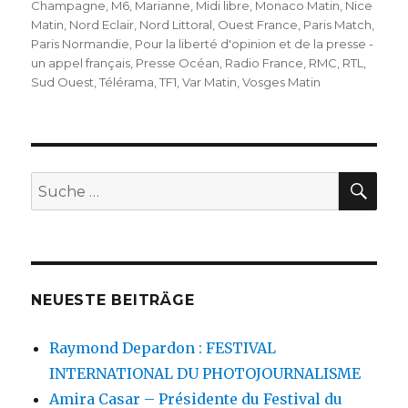
Champagne
,
M6
,
Marianne
,
Midi libre
,
Monaco Matin
,
Nice
Matin
,
Nord Eclair
,
Nord Littoral
,
Ouest France
,
Paris Match
,
Paris Normandie
,
Pour la liberté d'opinion et de la presse -
un appel français
,
Presse Océan
,
Radio France
,
RMC
,
RTL
,
Sud Ouest
,
Télérama
,
TF1
,
Var Matin
,
Vosges Matin
SU
Suche
nach:
NEUESTE BEITRÄGE
Raymond Depardon : FESTIVAL
INTERNATIONAL DU PHOTOJOURNALISME
Amira Casar – Présidente du Festival du