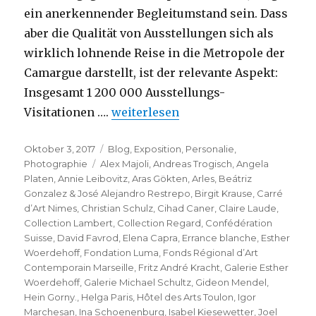
ein anerkennender Begleitumstand sein. Dass
aber die Qualität von Ausstellungen sich als
wirklich lohnende Reise in die Metropole der
Camargue darstellt, ist der relevante Aspekt:
Insgesamt 1 200 000 Ausstellungs-
„Les Rencontres de la Photographie 
Visitationen ….
weiterlesen
Veröffentlicht
Kategorien
Oktober 3, 2017
Blog
,
Exposition
,
Personalie
,
am
Schlagwörter
Photographie
Alex Majoli
,
Andreas Trogisch
,
Angela
Platen
,
Annie Leibovitz
,
Aras Gökten
,
Arles
,
Beátriz
Gonzalez & José Alejandro Restrepo
,
Birgit Krause
,
Carré
d’Art Nimes
,
Christian Schulz
,
Cihad Caner
,
Claire Laude
,
Collection Lambert
,
Collection Regard
,
Confédération
Suisse
,
David Favrod
,
Elena Capra
,
Errance blanche
,
Esther
Woerdehoff
,
Fondation Luma
,
Fonds Régional d’Art
Contemporain Marseille
,
Fritz André Kracht
,
Galerie Esther
Woerdehoff
,
Galerie Michael Schultz
,
Gideon Mendel
,
Hein Gorny.
,
Helga Paris
,
Hôtel des Arts Toulon
,
Igor
Marchesan
,
Ina Schoenenburg
,
Isabel Kiesewetter
,
Joel