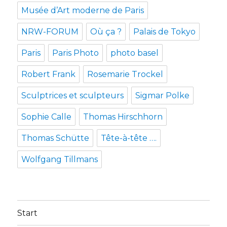
Musée d’Art moderne de Paris
NRW-FORUM
Où ça ?
Palais de Tokyo
Paris
Paris Photo
photo basel
Robert Frank
Rosemarie Trockel
Sculptrices et sculpteurs
Sigmar Polke
Sophie Calle
Thomas Hirschhorn
Thomas Schütte
Tête-à-tête ….
Wolfgang Tillmans
Start