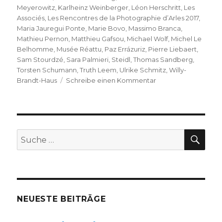
Meyerowitz
,
Karlheinz Weinberger
,
Léon Herschritt
,
Les
Associés
,
Les Rencontres de la Photographie d’Arles 2017
,
Maria Jauregui Ponte
,
Marie Bovo
,
Massimo Branca
,
Mathieu Pernon
,
Matthieu Gafsou
,
Michael Wolf
,
Michel Le
Belhomme
,
Musée Réattu
,
Paz Errázuriz
,
Pierre Liebaert
,
Sam Stourdzé
,
Sara Palmieri
,
Steidl
,
Thomas Sandberg
,
Torsten Schumann
,
Truth Leem
,
Ulrike Schmitz
,
Willy-
zu
Brandt-Haus
Schreibe einen Kommentar
Les
Rencontres
de
la
Photographie
SU
Suche
d’Arles
nach:
2017
NEUESTE BEITRÄGE