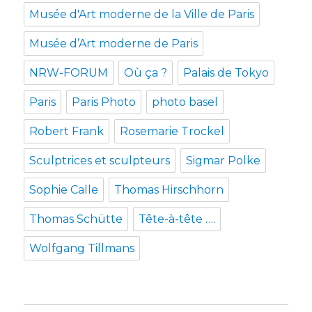
Musée d'Art moderne de la Ville de Paris
Musée d’Art moderne de Paris
NRW-FORUM
Où ça ?
Palais de Tokyo
Paris
Paris Photo
photo basel
Robert Frank
Rosemarie Trockel
Sculptrices et sculpteurs
Sigmar Polke
Sophie Calle
Thomas Hirschhorn
Thomas Schütte
Tête-à-tête ….
Wolfgang Tillmans