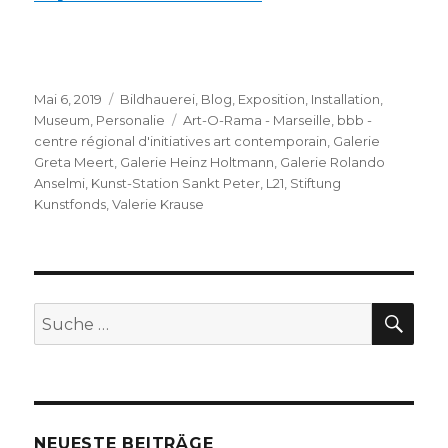
Veröffentlicht
Kategorien
Mai 6, 2019
Bildhauerei
,
Blog
,
Exposition
,
Installation
,
am
Schlagwörter
Museum
,
Personalie
Art-O-Rama - Marseille
,
bbb -
centre régional d'initiatives art contemporain
,
Galerie
Greta Meert
,
Galerie Heinz Holtmann
,
Galerie Rolando
Anselmi
,
Kunst-Station Sankt Peter
,
L21
,
Stiftung
Kunstfonds
,
Valerie Krause
SU
Suche
nach:
NEUESTE BEITRÄGE