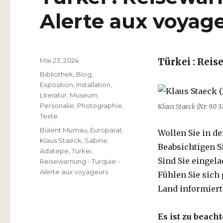
Alerte aux voyag
Veröffentlicht
Mai 23, 2024
Türkei : Reis
am
Kategorien
Bibliothek
,
Blog
,
Exposition
,
Installation
,
Literatur
,
Museum
,
Personalie
,
Photographie
,
Klaus Staeck (Nr. 90 
Texte
Schlagwörter
Bülent Mumau
,
Europarat
,
Wollen Sie in d
Klaus Staeck
,
Sabine
Beabsichtigen Si
Adatepe
,
Türkei :
Sind Sie eingela
Reisewarnung - Turquie -
Alerte aux voyageurs
Fühlen Sie sich
Land informiert
Es ist zu beach