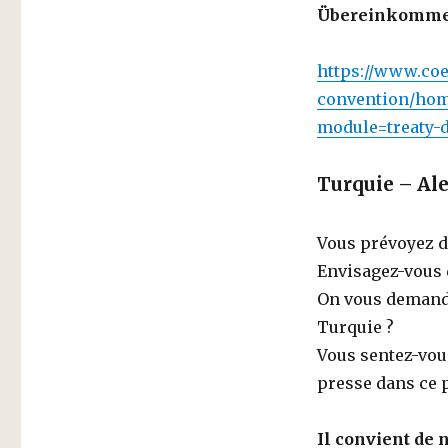
Übereinkommen 
https://www.coe.
convention/ho
module=treaty-
Turquie – Al
Vous prévoyez d
Envisagez-vous 
On vous demande
Turquie ?
Vous sentez-vous
presse dans ce 
Il convient de 