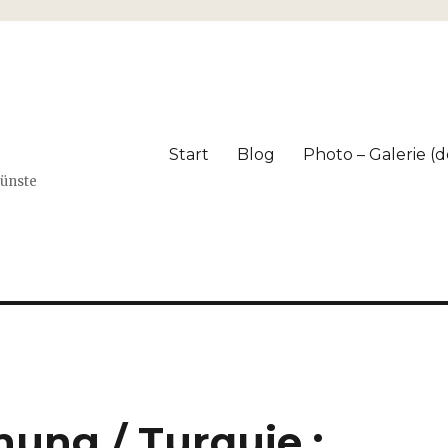
Start
Blog
Photo – Galerie (dé
Künste
nung / Turquie :