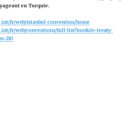
ageant en Turquie.
.int/fr/web/istanbul-convention/home
.int/fr/web/conventions/full-list?module=treaty-
um=210