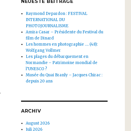
NEUESTE BEITRÄGE
Raymond Depardon : FESTIVAL
INTERNATIONAL DU
PHOTOJOURNALISME
Amira Casar – Présidente du Festival du
film de Dinard
Les hommes en photographie …. (48):
Wolfgang Vollmer
Les plages du débarquement en
Normandie – Patrimoine mondial de
l’UNESCO ?
Musée du Quai Branly – Jacques Chirac :
depuis 20 ans
?
ARCHIV
August 2026
Juli 2026