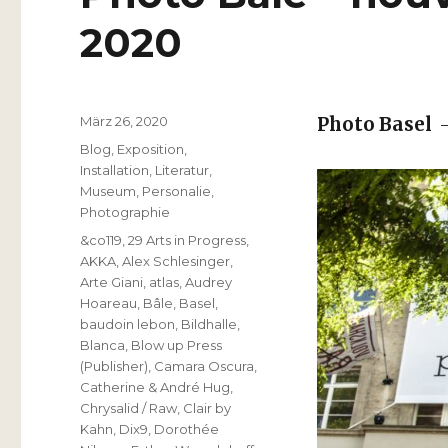
2020
Veröffentlicht
März 26, 2020
Photo Basel
–
am
Kategorien
Blog
,
Exposition
,
Installation
,
Literatur
,
Museum
,
Personalie
,
Photographie
Schlagwörter
&co119
,
29 Arts in Progress
,
AKKA
,
Alex Schlesinger
,
Arte Giani
,
atlas
,
Audrey
Hoareau
,
Bâle
,
Basel
,
baudoin lebon
,
Bildhalle
,
Blanca
,
Blow up Press
(Publisher)
,
Camara Oscura
,
Catherine & André Hug
,
Chrysalid / Raw
,
Clair by
Kahn
,
Dix9
,
Dorothée