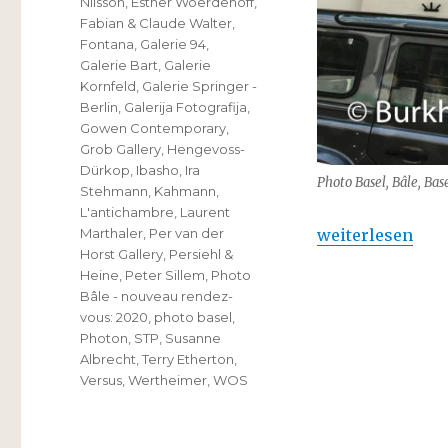
Nilsson
,
Esther Woerdehoff
,
Fabian & Claude Walter
,
Fontana
,
Galerie 94
,
Galerie Bart
,
Galerie
Kornfeld
,
Galerie Springer -
Berlin
,
Galerija Fotografija
,
Gowen Contemporary
,
Grob Gallery
,
Hengevoss-
Dürkop
,
Ibasho
,
Ira
Photo Basel, Bâle, Bas
Stehmann
,
Kahmann
,
L'antichambre
,
Laurent
„Photo Bâle – n
weiterlesen
Marthaler
,
Per van der
Horst Gallery
,
Persiehl &
Heine
,
Peter Sillem
,
Photo
Bâle - nouveau rendez-
vous: 2020
,
photo basel
,
Photon
,
STP
,
Susanne
Albrecht
,
Terry Etherton
,
Versus
,
Wertheimer
,
WOS