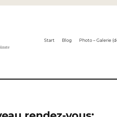
Start
Blog
Photo – Galerie (dé
Künste
veau rendez-vous: