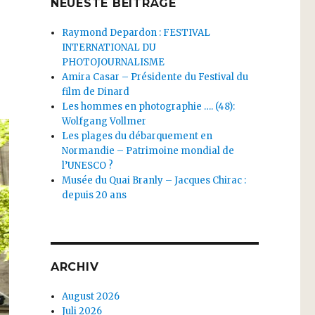
NEUESTE BEITRÄGE
Raymond Depardon : FESTIVAL
INTERNATIONAL DU
PHOTOJOURNALISME
Amira Casar – Présidente du Festival du
film de Dinard
Les hommes en photographie …. (48):
Wolfgang Vollmer
Les plages du débarquement en
Normandie – Patrimoine mondial de
l’UNESCO ?
Musée du Quai Branly – Jacques Chirac :
depuis 20 ans
ARCHIV
August 2026
Juli 2026