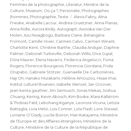
Femmes de la photographie
,
Literatur
,
Ministre de la
Culture
,
Museum
,
Où ça ?
,
Personalie
,
Photographes
Schlagwörter
(hommes
,
Photographie
,
Texte
Alexis Fabry
,
Alina
Frieske
,
Anabelle Lacour
,
Andrea Gruetzner
,
Anna Planas
,
Anna Ridle
,
Aurora Király
,
Autograph
,
Awoiska Van Der
Molen
,
Azu Nwagbogu
,
Barbara Crane
,
Bérangère
Fromont
,
Camille Vivier
,
Carmen Calvo
,
Carmen Winant
,
Charlotte Kent
,
Christine Barthe
,
Claudia Andujar
,
Daphne
Palmer
,
Deborah Turbeville
,
Deborah Willis
,
Diva Gujral
,
Dóra Maurer
,
Elena Navarro
,
Federica Angelucci
,
Fiona
Rogers
,
Florence Bourgeois
,
Florencia Giordana
,
Frida
Orupabo
,
Gabriele Stötzer
,
Guenaelle De Carbonières
,
Haji Oh
,
Hanako Murakami
,
Hélène Amouzou
,
Hisae Imai
,
Institut culturel lituanien
,
Isabelle Wenzel
,
Jan Groover
,
jean-kenta gauthier
,
Jim Jarmusch
,
Jonas Mekas
,
Joshua
Chuang
,
Kering
,
Kevin Abosch
,
Kim Boske
,
Klara Källström
& Thobias Fäld
,
Lebohang Kganye
,
Leonora Vicuna
,
Letizia
Battaglia
,
Livia Melzi
,
Lois Conner
,
Lola Flash
,
Lore Stessel
,
Lorraine O’Grady
,
Lucile Boiron
,
Mari Katayama
,
Ministère
de l'Europe et des Affaires étrangères
,
Ministère de la
Culture
,
Ministère de la Culture de la République de