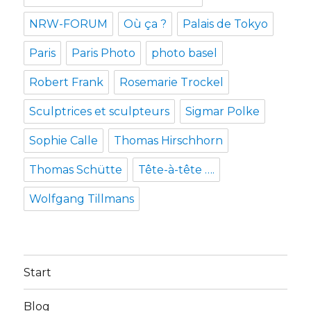
NRW-FORUM
Où ça ?
Palais de Tokyo
Paris
Paris Photo
photo basel
Robert Frank
Rosemarie Trockel
Sculptrices et sculpteurs
Sigmar Polke
Sophie Calle
Thomas Hirschhorn
Thomas Schütte
Tête-à-tête ….
Wolfgang Tillmans
Start
Blog