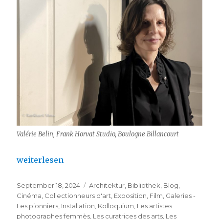
Valérie Belin, Frank Horvat Studio, Boulogne Billancourt
„Paris Photo 2024 – 27ème édition“
weiterlesen
Veröffentlicht
Kategorien
September 18, 2024
Architektur
,
Bibliothek
,
Blog
,
am
Cinéma
,
Collectionneurs d'art
,
Exposition
,
Film
,
Galeries -
Les pionniers
,
Installation
,
Kolloquium
,
Les artistes
photographes femmès
,
Les curatrices des arts
,
Les