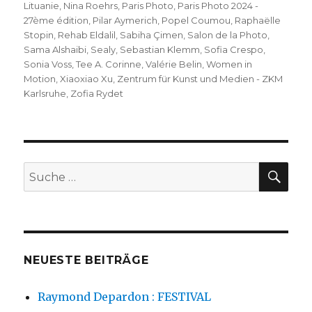
Lituanie
,
Nina Roehrs
,
Paris Photo
,
Paris Photo 2024 -
27ème édition
,
Pilar Aymerich
,
Popel Coumou
,
Raphaëlle
Stopin
,
Rehab Eldalil
,
Sabiha Çimen
,
Salon de la Photo
,
Sama Alshaibi
,
Sealy
,
Sebastian Klemm
,
Sofia Crespo
,
Sonia Voss
,
Tee A. Corinne
,
Valérie Belin
,
Women in
Motion
,
Xiaoxiao Xu
,
Zentrum für Kunst und Medien - ZKM
Karlsruhe
,
Zofia Rydet
SU
Suche
nach:
NEUESTE BEITRÄGE
Raymond Depardon : FESTIVAL