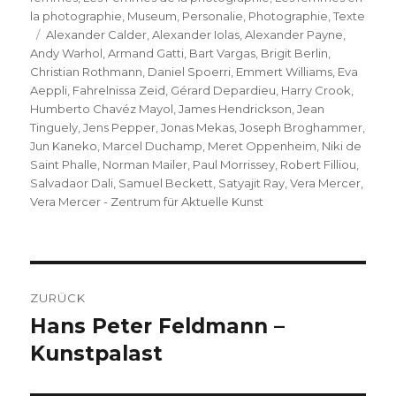
la photographie
,
Museum
,
Personalie
,
Photographie
,
Texte
Schlagwörter
Alexander Calder
,
Alexander Iolas
,
Alexander Payne
,
Andy Warhol
,
Armand Gatti
,
Bart Vargas
,
Brigit Berlin
,
Christian Rothmann
,
Daniel Spoerri
,
Emmert Williams
,
Eva
Aeppli
,
Fahrelnissa Zeid
,
Gérard Depardieu
,
Harry Crook
,
Humberto Chavéz Mayol
,
James Hendrickson
,
Jean
Tinguely
,
Jens Pepper
,
Jonas Mekas
,
Joseph Broghammer
,
Jun Kaneko
,
Marcel Duchamp
,
Meret Oppenheim
,
Niki de
Saint Phalle
,
Norman Mailer
,
Paul Morrissey
,
Robert Filliou
,
Salvadaor Dali
,
Samuel Beckett
,
Satyajit Ray
,
Vera Mercer
,
Vera Mercer - Zentrum für Aktuelle Kunst
Beitragsnavigation
ZURÜCK
Hans Peter Feldmann –
Vorheriger
Beitrag:
Kunstpalast