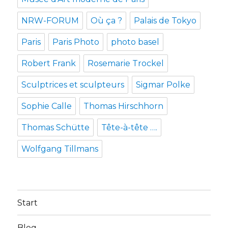
NRW-FORUM
Où ça ?
Palais de Tokyo
Paris
Paris Photo
photo basel
Robert Frank
Rosemarie Trockel
Sculptrices et sculpteurs
Sigmar Polke
Sophie Calle
Thomas Hirschhorn
Thomas Schütte
Tête-à-tête ….
Wolfgang Tillmans
Start
Blog