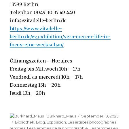
13599 Berlin
Telephon 0049 30 35 49 440
info@zitadelle-berlin.de
https://www.zitadelle-
berlin.de/ev_exhibition/vera-mercer-life-in-
focus-eine-werkschau/
Öffnungszeiten – Horaires
Freitag bis Mittwoch 10h – 17h
Vendredi au mercredi 10h – 17h
Donnerstag 13h – 20h
Jeudi 13h – 20h
Autor
Veröffentlicht
Burkhard_Maus
September 10, 2025
am
Kategorien
Bibliothek
,
Blog
,
Exposition
,
Les artistes photographes
femmès
,
Les Femmes de la photographie
,
Les femmes en