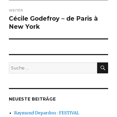
WEITER
Cécile Godefroy – de Paris à
Nächster
Beitrag:
New York
SU
Suche
nach:
NEUESTE BEITRÄGE
Raymond Depardon : FESTIVAL