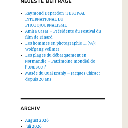
NEUESTE BEITRÄGE
Raymond Depardon : FESTIVAL
INTERNATIONAL DU
PHOTOJOURNALISME
Amira Casar – Présidente du Festival du
film de Dinard
Les hommes en photographie …. (48):
Wolfgang Vollmer
Les plages du débarquement en
Normandie – Patrimoine mondial de
l’UNESCO ?
Musée du Quai Branly – Jacques Chirac :
depuis 20 ans
ARCHIV
August 2026
Juli 2026