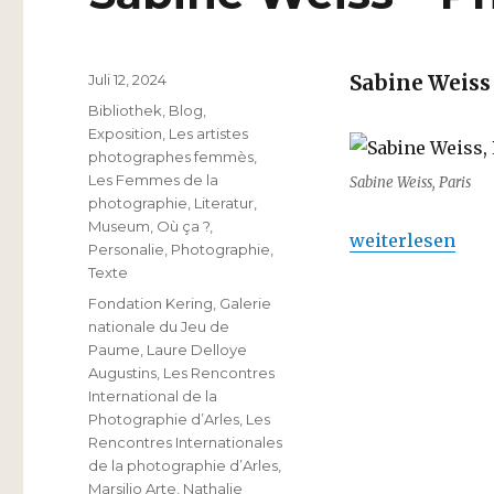
Veröffentlicht
Juli 12, 2024
Sabine Weiss
am
Kategorien
Bibliothek
,
Blog
,
Exposition
,
Les artistes
photographes femmès
,
Les Femmes de la
Sabine Weiss, Paris
photographie
,
Literatur
,
Museum
,
Où ça ?
,
„Sabine Weiss – 
weiterlesen
Personalie
,
Photographie
,
Texte
Schlagwörter
Fondation Kering
,
Galerie
nationale du Jeu de
Paume
,
Laure Delloye
Augustins
,
Les Rencontres
International de la
Photographie d’Arles
,
Les
Rencontres Internationales
de la photographie d’Arles
,
Marsilio Arte
,
Nathalie