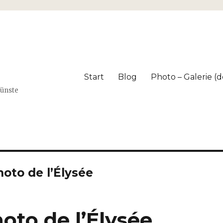
Start
Blog
Photo – Galerie (dé
Künste
oto de l’Élysée
oto de l’Élysée