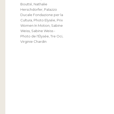
Boutté
,
Nathalie
Herschdorfer
,
Palazzo
Ducale Fondazione per la
Cultura
,
Photo Elysée
,
Prix
Women In Motion
,
Sabine
Weiss
,
Sabine Weiss -
Photo de l'Élysée
,
Tre Oci
,
Virginie Chardin