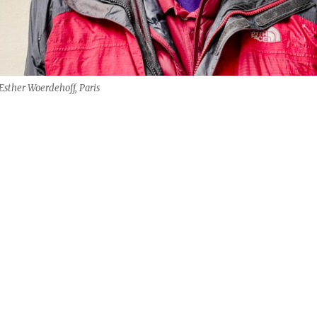
Esther Woerdehoff, Paris
n Monschau (Early Work)“