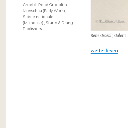
Groebli
,
René Groebli in
Monschau (Early Work)
,
Scène nationale
(Mulhouse).
,
Sturm & Drang
Publishers
René Groebli, Galerie 
„René Groebli i
weiterlesen