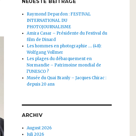
NEUESTE BEITRÄGE
Raymond Depardon : FESTIVAL
INTERNATIONAL DU
PHOTOJOURNALISME
Amira Casar – Présidente du Festival du
film de Dinard
Les hommes en photographie …. (48):
Wolfgang Vollmer
Les plages du débarquement en
Normandie – Patrimoine mondial de
l’UNESCO ?
Musée du Quai Branly – Jacques Chirac :
depuis 20 ans
ARCHIV
August 2026
Juli 2026