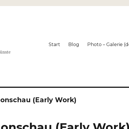
Start
Blog
Photo – Galerie (dé
Künste
Monschau (Early Work)
Monschau (Early Work