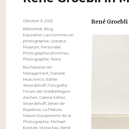
Veröffentlicht
Oktober 9, 2022
René Groebli
am
Kategorien
Bibliothek
,
Blog
,
Exposition
,
Les hommes en
photographie
,
Literatur
,
Museum
,
Personalie
,
Photographes (hommes
,
Photographie
,
Texte
Schlagwörter
Buchsteiner Art
Management
,
Daniele
Muscionico
,
Esther
Woerdehoff
,
Fotografie
Forum der StädteRegion
Aachen
,
Galerie Esther
Woerdehoff
,
Jehan de
Bujadoux
,
La Filature
,
Maison Europeenne de la
Photographie
,
Michael
Koetzle
,
Monschau
,
René