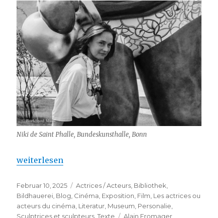
Niki de Saint Phalle, Bundeskunsthalle, Bonn
„Niki de Saint Phalle – Niki, der neue Film “
weiterlesen
Veröffentlicht
Kategorien
Februar 10, 2025
Actrices / Acteurs
,
Bibliothek
,
am
Bildhauerei
,
Blog
,
Cinéma
,
Exposition
,
Film
,
Les actrices ou
acteurs du cinéma
,
Literatur
,
Museum
,
Personalie
,
Schlagwörter
Sculptrices et sculpteurs
,
Texte
Alain Fromager
,