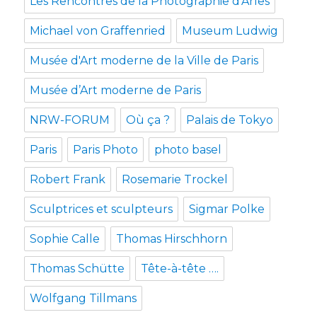
Les Rencontres de la Photographie d’Arles
Michael von Graffenried
Museum Ludwig
Musée d'Art moderne de la Ville de Paris
Musée d’Art moderne de Paris
NRW-FORUM
Où ça ?
Palais de Tokyo
Paris
Paris Photo
photo basel
Robert Frank
Rosemarie Trockel
Sculptrices et sculpteurs
Sigmar Polke
Sophie Calle
Thomas Hirschhorn
Thomas Schütte
Tête-à-tête ….
Wolfgang Tillmans