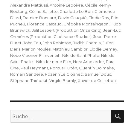
Alexandre Mattiussi
,
Antoine Lepoivre
,
Cécile Remy-
Boutang
,
Céline Sallette
,
Charlotte Le Bon
,
Clémence
Diard
,
Damien Bonnard
,
David Gauquié
,
Elodie Roy
,
Eric
Pucheu
,
Florence Gastaud
,
Grégoire Monsaingeon
,
Hugo
Brunswick
,
Jalil Lespert (Produktion Onze Cinq)
,
Jean-Luc
Ormières (Produktion Cinéfrance Studios)
,
Jean-Pierre
Duret
,
John Fou
,
John Robinson
,
Judith Chemla
,
Julien
Deris
,
Marion Moulès
,
Matthieu Camblor. Elodie Demey
,
Neue Visionen Filmverleih
,
Niki de Saint Phalle
,
Niki de
Saint Phalle - Niki der neue Film
,
Nora Arnezeder
,
Para
One
,
Paul Heymans
,
Pontus Hultén
,
Quentin Dolmaire
,
Romain Sandère
,
Rozenn Le Gloahec
,
Samuel Doux
,
Stéphane Thiébaut
,
Virgile Bramly
,
Xavier de Guillebon
SU
Suche
nach: