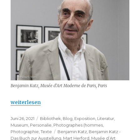
Benjamin Katz, Musée d’Art Moderne de Paris, Paris
„Benjamin Katz – Das Buch zur Ausstellung“
weiterlesen
Veröffentlicht
Kategorien
Juni 26, 2021
Bibliothek
,
Blog
,
Exposition
,
Literatur
,
am
Museum
,
Personalie
,
Photographes (hommes
,
Schlagwörter
Photographie
,
Texte
Benjamin Katz
,
Benjamin Katz -
Das Buch zur Ausstellung
,
Mart Herford
,
Musée d’Art