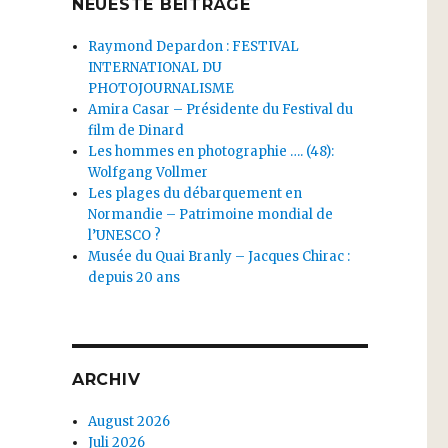
NEUESTE BEITRÄGE
Raymond Depardon : FESTIVAL
INTERNATIONAL DU
PHOTOJOURNALISME
Amira Casar – Présidente du Festival du
film de Dinard
Les hommes en photographie …. (48):
Wolfgang Vollmer
Les plages du débarquement en
Normandie – Patrimoine mondial de
l’UNESCO ?
Musée du Quai Branly – Jacques Chirac :
depuis 20 ans
ARCHIV
August 2026
Juli 2026