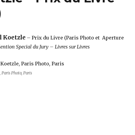
)
 Koetzle
– Prix du Livre (Paris Photo et Aperture
ntion Special du Jury – Livres sur Livres
Paris Photo, Paris
etzle – Prix du Livre (Paris Photo 2019)“