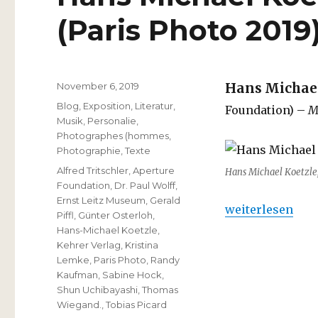
(Paris Photo 2019
Veröffentlicht
November 6, 2019
Hans Michael
am
Kategorien
Blog
,
Exposition
,
Literatur
,
Foundation) –
Me
Musik
,
Personalie
,
Photographes (hommes
,
Photographie
,
Texte
Schlagwörter
Alfred Tritschler
,
Aperture
Hans Michael Koetzle, 
Foundation
,
Dr. Paul Wolff
,
Ernst Leitz Museum
,
Gerald
„Hans Michael Ko
weiterlesen
Piffl
,
Günter Osterloh
,
Hans-Michael Koetzle
,
Kehrer Verlag
,
Kristina
Lemke
,
Paris Photo
,
Randy
Kaufman
,
Sabine Hock
,
Shun Uchibayashi
,
Thomas
Wiegand.
,
Tobias Picard