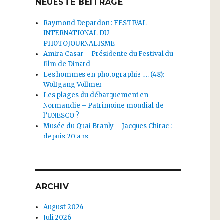
NEUESTE BEITRÄGE
Raymond Depardon : FESTIVAL
INTERNATIONAL DU
PHOTOJOURNALISME
Amira Casar – Présidente du Festival du
film de Dinard
Les hommes en photographie …. (48):
Wolfgang Vollmer
Les plages du débarquement en
Normandie – Patrimoine mondial de
l’UNESCO ?
Musée du Quai Branly – Jacques Chirac :
depuis 20 ans
ARCHIV
August 2026
Juli 2026