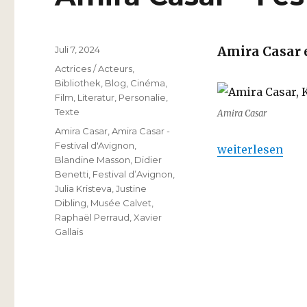
Veröffentlicht
Juli 7, 2024
Amira Casar 
am
Kategorien
Actrices / Acteurs
,
Bibliothek
,
Blog
,
Cinéma
,
Film
,
Literatur
,
Personalie
,
Texte
Amira Casar
Schlagwörter
Amira Casar
,
Amira Casar -
Festival d'Avignon
,
„Amira Casar – 
weiterlesen
Blandine Masson
,
Didier
Benetti
,
Festival d’Avignon
,
Julia Kristeva
,
Justine
Dibling
,
Musée Calvet
,
Raphaël Perraud
,
Xavier
Gallais