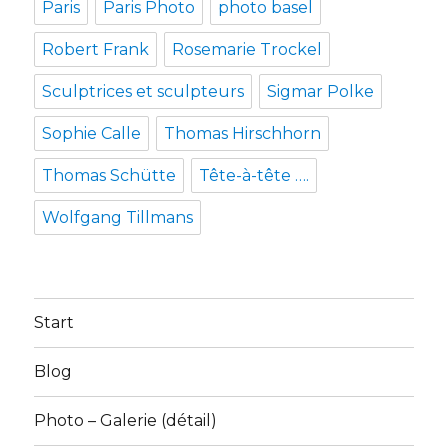
Paris
Paris Photo
photo basel
Robert Frank
Rosemarie Trockel
Sculptrices et sculpteurs
Sigmar Polke
Sophie Calle
Thomas Hirschhorn
Thomas Schütte
Tête-à-tête ….
Wolfgang Tillmans
Start
Blog
Photo – Galerie (détail)