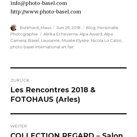
info@photo-basel.com
http://www.photo-basel.com
Autor
Veröffentlicht
Kategorien
Burkhard_Maus
Juni 26, 2018
Blog
,
Personalie
,
am
Schlagwörter
Photographie
Alinka Echeverria
,
Alpa Award
,
Alpa
Camera
,
Basel
,
Lausanne
,
Musée Elysée
,
Nicola Lo Calzo
,
photo basel international art fair
Beitragsnavigation
ZURÜCK
Les Rencontres 2018 &
Vorheriger
Beitrag:
FOTOHAUS (Arles)
WEITER
COLLECTION REGARD – Salon
Nächster