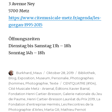
3 Avenue Ney
5700 Metz
https://www.citemusicale-metz.fr/agenda/les-
gorgan-1995-2015
Öffnungszeiten
Dienstag bis Samstag 13h – 18h
Sonntag 14h – 18h
Autor
Veröffentlicht
Kategorien
Burkhard_Maus
Oktober 28, 2019
Bibliothek
,
am
Blog
,
Exposition
,
Museum
,
Personalie
,
Photographes
Schlagwörter
(hommes
,
Photographie
,
Texte
CENTQUATRE (#104)
,
Cité Musicale Metz - Arsenal
,
Éditions Xavier Barral
,
Fondation Henri Cartier-Bresson
,
Galerie nationale du Jeu
de Paume
,
Henri Cartier-Bresson Lauréat du Prix 2019
,
La
Fondation d’entreprise Hermès
,
Les Recontres de la
Photographie d’Arles
,
Marta Gili
,
Mathieu Pernot