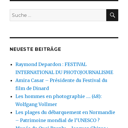
SU
Suche
nach:
NEUESTE BEITRÄGE
Raymond Depardon : FESTIVAL
INTERNATIONAL DU PHOTOJOURNALISME
Amira Casar – Présidente du Festival du
film de Dinard
Les hommes en photographie …. (48):
Wolfgang Vollmer
Les plages du débarquement en Normandie
– Patrimoine mondial de l’UNESCO ?