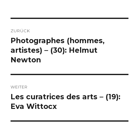
Beitragsnavigation
ZURÜCK
Photographes (hommes,
Vorheriger
Beitrag:
artistes) – (30): Helmut
Newton
WEITER
Les curatrices des arts – (19):
Nächster
Beitrag:
Eva Wittocx