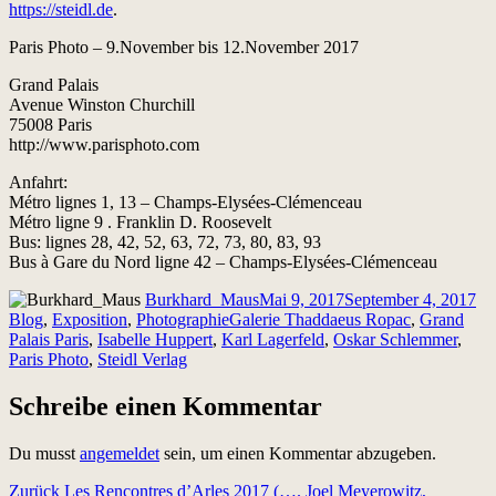
https://steidl.de
.
Paris Photo – 9.November bis 12.November 2017
Grand Palais
Avenue Winston Churchill
75008 Paris
http://www.parisphoto.com
Anfahrt:
Métro lignes 1, 13 – Champs-Elysées-Clémenceau
Métro ligne 9 . Franklin D. Roosevelt
Bus: lignes 28, 42, 52, 63, 72, 73, 80, 83, 93
Bus à Gare du Nord ligne 42 – Champs-Elysées-Clémenceau
Autor
Veröffentlicht
Ka
Burkhard_Maus
Mai 9, 2017
September 4, 2017
Schlagwörter
am
Blog
,
Exposition
,
Photographie
Galerie Thaddaeus Ropac
,
Grand
Palais Paris
,
Isabelle Huppert
,
Karl Lagerfeld
,
Oskar Schlemmer
,
Paris Photo
,
Steidl Verlag
Schreibe einen Kommentar
Du musst
angemeldet
sein, um einen Kommentar abzugeben.
Beitragsnavigation
Vorheriger
Zurück
Les Rencontres d’Arles 2017 (…. Joel Meyerowitz,