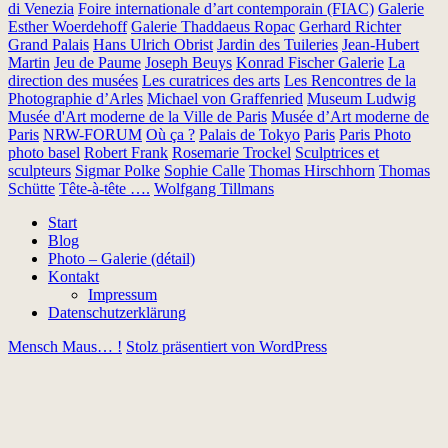
di Venezia
Foire internationale d’art contemporain (FIAC)
Galerie
Esther Woerdehoff
Galerie Thaddaeus Ropac
Gerhard Richter
Grand Palais
Hans Ulrich Obrist
Jardin des Tuileries
Jean-Hubert
Martin
Jeu de Paume
Joseph Beuys
Konrad Fischer Galerie
La
direction des musées
Les curatrices des arts
Les Rencontres de la
Photographie d’Arles
Michael von Graffenried
Museum Ludwig
Musée d'Art moderne de la Ville de Paris
Musée d’Art moderne de
Paris
NRW-FORUM
Où ça ?
Palais de Tokyo
Paris
Paris Photo
photo basel
Robert Frank
Rosemarie Trockel
Sculptrices et
sculpteurs
Sigmar Polke
Sophie Calle
Thomas Hirschhorn
Thomas
Schütte
Tête-à-tête ….
Wolfgang Tillmans
Start
Blog
Photo – Galerie (détail)
Kontakt
Impressum
Datenschutzerklärung
Mensch Maus… !
Stolz präsentiert von WordPress