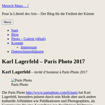
Zum
Mensch Maus… !
Inhalt
Pour la Liberté des Arts – Der Blog für die Freiheit der Künste
springen
Menü
Start
Blog
Photo – Galerie (détail)
Kontakt
Impressum
Datenschutzerklärung
Karl Lagerfeld – Paris Photo 2017
Karl Lagerfeld
– invité d’honneur à Paris Photo 2017
Paris Photo
Die Paris Photo
http://www.parisphoto.com/fr/paris
hat Karl
Lagerfeld, besonders präsent durch sein Mode aber auch andere
kulturelle Affinitäten wie Publikationen und Photographien, als