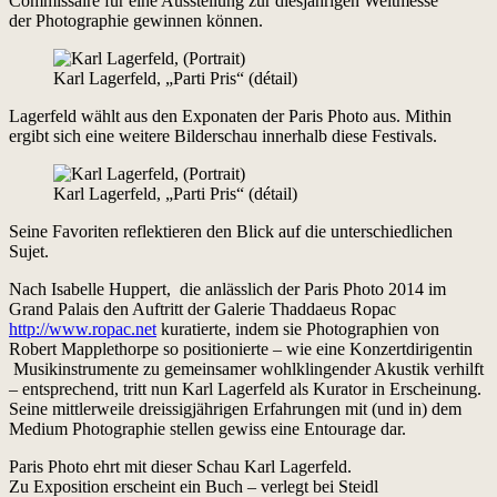
Commissaire für eine Ausstellung zur diesjährigen Weltmesse
der Photographie gewinnen können.
Karl Lagerfeld, „Parti Pris“ (détail)
Lagerfeld wählt aus den Exponaten der Paris Photo aus. Mithin
ergibt sich eine weitere Bilderschau innerhalb diese Festivals.
Karl Lagerfeld, „Parti Pris“ (détail)
Seine Favoriten reflektieren den Blick auf die unterschiedlichen
Sujet.
Nach Isabelle Huppert, die anlässlich der Paris Photo 2014 im
Grand Palais den Auftritt der Galerie Thaddaeus Ropac
http://www.ropac.net
kuratierte, indem sie Photographien von
Robert Mapplethorpe so positionierte – wie eine Konzertdirigentin
Musikinstrumente zu gemeinsamer wohlklingender Akustik verhilft
– entsprechend, tritt nun Karl Lagerfeld als Kurator in Erscheinung.
Seine mittlerweile dreissigjährigen Erfahrungen mit (und in) dem
Medium Photographie stellen gewiss eine Entourage dar.
Paris Photo ehrt mit dieser Schau Karl Lagerfeld.
Zu Exposition erscheint ein Buch – verlegt bei Steidl