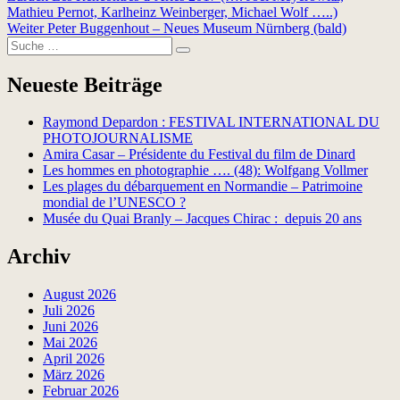
Beitrag:
Mathieu Pernot, Karlheinz Weinberger, Michael Wolf …..)
Nächster
Weiter
Peter Buggenhout – Neues Museum Nürnberg (bald)
Suche
Beitrag:
Suchen
nach:
Neueste Beiträge
Raymond Depardon : FESTIVAL INTERNATIONAL DU
PHOTOJOURNALISME
Amira Casar – Présidente du Festival du film de Dinard
Les hommes en photographie …. (48): Wolfgang Vollmer
Les plages du débarquement en Normandie – Patrimoine
mondial de l’UNESCO ?
Musée du Quai Branly – Jacques Chirac : depuis 20 ans
Archiv
August 2026
Juli 2026
Juni 2026
Mai 2026
April 2026
März 2026
Februar 2026