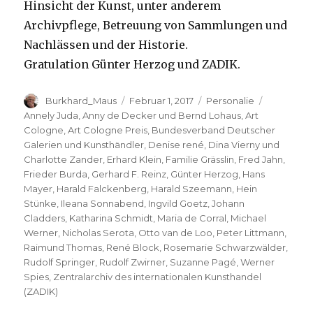
Hinsicht der Kunst, unter anderem
Archivpflege, Betreuung von Sammlungen und
Nachlässen und der Historie.
Gratulation Günter Herzog und ZADIK.
Autor
Veröffentlicht
Kategorien
Schlagwö
Burkhard_Maus
Februar 1, 2017
Personalie
am
Annely Juda
,
Anny de Decker und Bernd Lohaus
,
Art
Cologne
,
Art Cologne Preis
,
Bundesverband Deutscher
Galerien und Kunsthändler
,
Denise rené
,
Dina Vierny und
Charlotte Zander
,
Erhard Klein
,
Familie Grässlin
,
Fred Jahn
,
Frieder Burda
,
Gerhard F. Reinz
,
Günter Herzog
,
Hans
Mayer
,
Harald Falckenberg
,
Harald Szeemann
,
Hein
Stünke
,
Ileana Sonnabend
,
Ingvild Goetz
,
Johann
Cladders
,
Katharina Schmidt
,
Maria de Corral
,
Michael
Werner
,
Nicholas Serota
,
Otto van de Loo
,
Peter Littmann
,
Raimund Thomas
,
René Block
,
Rosemarie Schwarzwälder
,
Rudolf Springer
,
Rudolf Zwirner
,
Suzanne Pagé
,
Werner
Spies
,
Zentralarchiv des internationalen Kunsthandel
(ZADIK)