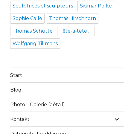
Sculptrices et sculpteurs
Sigmar Polke
Sophie Calle
Thomas Hirschhorn
Thomas Schütte
Tête-à-tête ….
Wolfgang Tillmans
Start
Blog
Photo – Galerie (détail)
Unterme
Kontakt
anzeige
Datenschutzerklärung