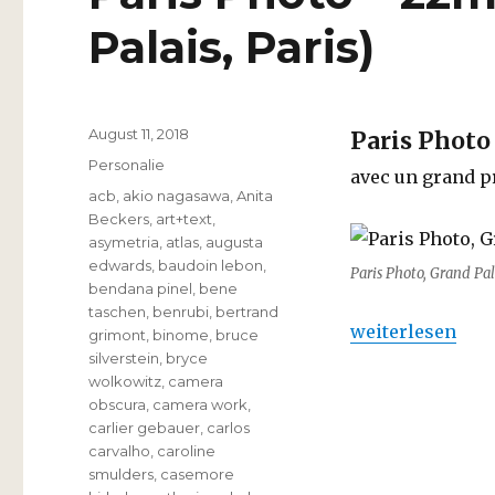
Palais, Paris)
Veröffentlicht
August 11, 2018
Paris Photo
am
Kategorien
Personalie
avec un grand 
Schlagwörter
acb
,
akio nagasawa
,
Anita
Beckers
,
art+text
,
asymetria
,
atlas
,
augusta
edwards
,
baudoin lebon
,
Paris Photo, Grand Pala
bendana pinel
,
bene
taschen
,
benrubi
,
bertrand
„Paris Photo – 2
weiterlesen
grimont
,
binome
,
bruce
silverstein
,
bryce
wolkowitz
,
camera
obscura
,
camera work
,
carlier gebauer
,
carlos
carvalho
,
caroline
smulders
,
casemore