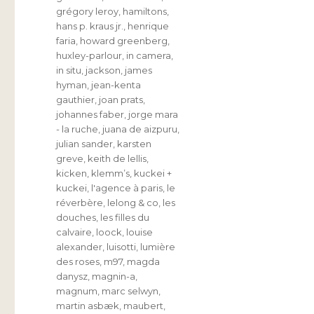
grégory leroy
,
hamiltons
,
hans p. kraus jr.
,
henrique
faria
,
howard greenberg
,
huxley-parlour
,
in camera
,
in situ
,
jackson
,
james
hyman
,
jean-kenta
gauthier
,
joan prats
,
johannes faber
,
jorge mara
- la ruche
,
juana de aizpuru
,
julian sander
,
karsten
greve
,
keith de lellis
,
kicken
,
klemm’s
,
kuckei +
kuckei
,
l'agence à paris
,
le
réverbère
,
lelong & co
,
les
douches
,
les filles du
calvaire
,
loock
,
louise
alexander
,
luisotti
,
lumière
des roses
,
m97
,
magda
danysz
,
magnin-a
,
magnum
,
marc selwyn
,
martin asbæk
,
maubert
,