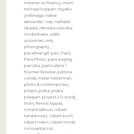
melanie rio fluency
,
mem
,
michael hoppen
,
miyako
yoshinaga
,
nailya
alexander
,
nap
,
nathalie
obadia
,
nikolaus ruzicska
,
nordenhake
,
odile
ouizeman
,
only
photography
,
pace/macgill
,
paci
,
Paris
,
Paris Photo
,
paris-beijing
,
parrotta
,
particulière /
foucher-biousse
,
patricia
conde
,
Peter Fetterman
,
photo & contemporary
,
polaris
,
polka
,
priska
pasquer
,
project 2.0
,
purdy
hicks
,
Renox Xippas
,
richard saltoun
,
robert
hershkowitz
,
robert koch
,
robert mann
,
robert morat
,
rociosantacruz
,