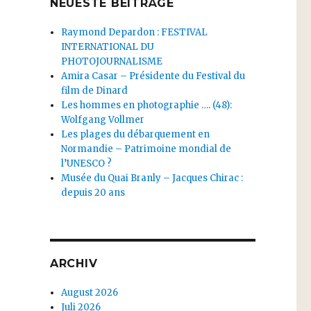
NEUESTE BEITRÄGE
Raymond Depardon : FESTIVAL
INTERNATIONAL DU
PHOTOJOURNALISME
Amira Casar – Présidente du Festival du
film de Dinard
Les hommes en photographie …. (48):
Wolfgang Vollmer
Les plages du débarquement en
Normandie – Patrimoine mondial de
l’UNESCO ?
Musée du Quai Branly – Jacques Chirac :
depuis 20 ans
ARCHIV
August 2026
Juli 2026