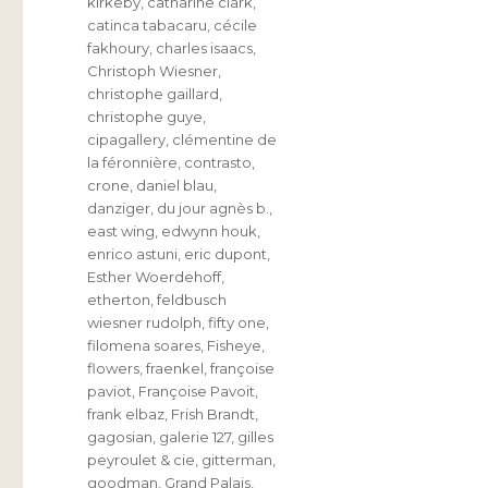
kirkeby
,
catharine clark
,
catinca tabacaru
,
cécile
fakhoury
,
charles isaacs
,
Christoph Wiesner
,
christophe gaillard
,
christophe guye
,
cipagallery
,
clémentine de
la féronnière
,
contrasto
,
crone
,
daniel blau
,
danziger
,
du jour agnès b.
,
east wing
,
edwynn houk
,
enrico astuni
,
eric dupont
,
Esther Woerdehoff
,
etherton
,
feldbusch
wiesner rudolph
,
fifty one
,
filomena soares
,
Fisheye
,
flowers
,
fraenkel
,
françoise
paviot
,
Françoise Pavoit
,
frank elbaz
,
Frish Brandt
,
gagosian
,
galerie 127
,
gilles
peyroulet & cie
,
gitterman
,
goodman
,
Grand Palais
,