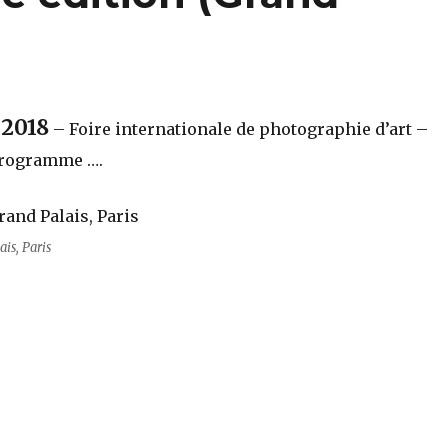
 2018
– Foire internationale de photographie d’art –
programme ….
is, Paris
2me édition (Grand Palais, Paris)“