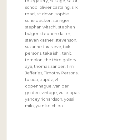
rosegallery
,
rx
,
sage
,
sator
,
school olivier castaing
,
silk
road
,
sit down
,
sophie
scheidecker
,
springer
,
stephan witschi
,
stephen
bulger
,
stephen daiter
,
steven kasher
,
stevenson
,
suzanne tarasieve
,
taik
persons
,
taka ishii
,
tanit
,
templon
,
the third gallery
aya
,
thomas zander
,
Tim
Jefferies
,
Timothy Persons
,
toluca
,
trapéz
,
v1
copenhague
,
van der
grinten
,
vintage
,
vu’
,
xippas
,
yancey richardson
,
yossi
milo
,
yumiko chiba