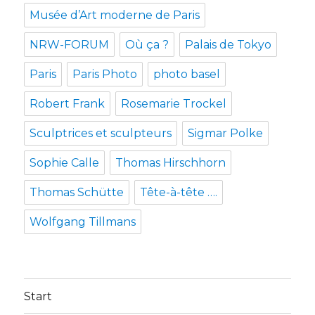
Musée d’Art moderne de Paris
NRW-FORUM
Où ça ?
Palais de Tokyo
Paris
Paris Photo
photo basel
Robert Frank
Rosemarie Trockel
Sculptrices et sculpteurs
Sigmar Polke
Sophie Calle
Thomas Hirschhorn
Thomas Schütte
Tête-à-tête ….
Wolfgang Tillmans
Start