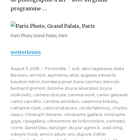
programme ….
Paris Photo, Grand Palais, Paris
„Paris Photo – 22me édition (Grand Palais, Paris)“
weiterlesen
Veröffentlicht
Kategorien
Schlagwörter
August 11, 2018
Personalie
acb
,
akio nagasawa
,
Anita
am
Beckers
,
art+text
,
asymetria
,
atlas
,
augusta edwards
,
baudoin lebon
,
bendana pinel
,
bene taschen
,
benrubi
,
bertrand grimont
,
binome
,
bruce silverstein
,
bryce
wolkowitz
,
camera obscura
,
camera work
,
carlier gebauer
,
carlos carvalho
,
caroline smulders
,
casemore kirkeby
,
catharine clark
,
catinca tabacaru
,
cécile fakhoury
,
charles
isaacs
,
Christoph Wiesner
,
christophe gaillard
,
christophe
guye
,
cipagallery
,
clémentine de la féronnière
,
contrasto
,
crone
,
daniel blau
,
danziger
,
du jour agnès b.
,
east wing
,
edwynn houk
,
enrico astuni
,
eric dupont
,
Esther