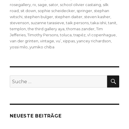
rosegallery
,
rx
,
sage
,
sator
,
school olivier castaing
,
silk
road
,
sit down
,
sophie scheidecker
,
springer
,
stephan
witschi
,
stephen bulger
,
stephen daiter
,
steven kasher
,
stevenson
,
suzanne tarasieve
,
taik persons
,
taka ishii
,
tanit
,
templon
,
the third gallery aya
,
thomas zander
,
Tim
Jefferies
,
Timothy Persons
,
toluca
,
trapéz
,
v1 copenhague
,
van der grinten
,
vintage
,
vu’
,
xippas
,
yancey richardson
,
yossi milo
,
yumiko chiba
SU
Suche
nach:
NEUESTE BEITRÄGE