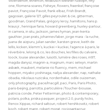
Woerdehoff
,
etherton
,
feldbusch wiesner rudolph
,
fifty
one
,
filomena soares
,
Fisheye
,
flowers
,
fraenkel
,
françoise
paviot
,
Françoise Pavoit
,
frank elbaz
,
Frish Brandt
,
gagosian
,
galerie 127
,
gilles peyroulet & cie
,
gitterman
,
goodman
,
Grand Palais
,
grégory leroy
,
hamiltons
,
hans p.
kraus jr.
,
henrique faria
,
howard greenberg
,
huxley-parlour
,
in camera
,
in situ
,
jackson
,
james hyman
,
jean-kenta
gauthier
,
joan prats
,
johannes faber
,
jorge mara - la ruche
,
juana de aizpuru
,
julian sander
,
karsten greve
,
keith de
lellis
,
kicken
,
klemm’s
,
kuckei + kuckei
,
l'agence à paris
,
le
réverbère
,
lelong & co
,
les douches
,
les filles du calvaire
,
loock
,
louise alexander
,
luisotti
,
lumière des roses
,
m97
,
magda danysz
,
magnin-a
,
magnum
,
marc selwyn
,
martin
asbæk
,
maubert
,
melanie rio fluency
,
mem
,
michael
hoppen
,
miyako yoshinaga
,
nailya alexander
,
nap
,
nathalie
obadia
,
nikolaus ruzicska
,
nordenhake
,
odile ouizeman
,
only photography
,
pace/macgill
,
paci
,
Paris
,
Paris Photo
,
paris-beijing
,
parrotta
,
particulière / foucher-biousse
,
patricia conde
,
Peter Fetterman
,
photo & contemporary
,
polaris
,
polka
,
priska pasquer
,
project 2.0
,
purdy hicks
,
Renox Xippas
,
richard saltoun
,
robert hershkowitz
,
robert
koch
,
robert mann
,
robert morat
,
rociosantacruz
,