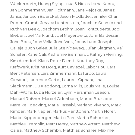
Wackerbarth
,
Huang Siying
,
Inka & Niclas
,
Izima Kaoru
,
Jan Böhmermann
,
Jan Holtmann
,
Jana Pejoska
,
Janez
Janša
,
Janosch Boerckel
,
Jason McGlade
,
Jennifer Chan
Robert Crumb
,
Jessica Lichtenstein
,
Joachim Schmid und
Ruth van Beek
,
Joachom Brohm
,
Joan Fontcuberta
,
Jodi
Bieber
,
Joel Marklund
,
Joel Meyerowitz
,
John Baldessari
,
John Bock
,
John Vella
,
John Vink
,
Jonas Lund
,
Joseph
Calleja & Jon Galea
,
Julia Steinigeweg
,
Julian Slagman
,
Kai
Schäfer
,
Kane Cali
,
Katherine Bernhardt
,
Kathryn Fleming
,
Kim Asendorf
,
Klaus-Peter Dienst
,
Kourtney Roy
,
Kraftwerk
,
Kristina Borg
,
Kurt Caviezel
,
Labor Fou
,
Lars
Bent Petersen
,
Lars Zimmermann
,
LaTurbo
,
Laura
Giesdorf
,
Laurence Gartel
,
Laurent Cipriani
,
Lina
Sieckmann
,
Liu Xiaodong
,
Lorna Mills
,
Louis Malle
,
Louise
Dahl-Wolfe
,
Luzia Hürzeler
,
Lynn Hershman Leeson
,
Manuel Roßner
,
Marcel Odenbach
,
Marco Bruzzone
,
Mareike Foecking
,
Maria Hassabi
,
Mariano Vivanco
,
Mark
Kimber
,
Mark Napier
,
Markus Henttonen
,
Martin Höfer
,
Martin Kippenberger
,
Martin Parr
,
Martin Schoeller
,
Mathieu Tremblin
,
Matt Henry
,
Matthew Attard
,
Matthew
Galea
,
Matthew Schembri
,
Matthias Schaller
,
Maxime