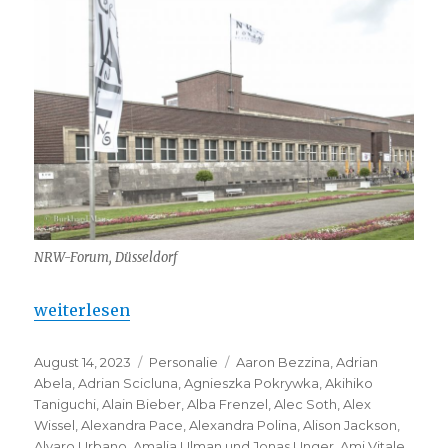
NRW-Forum, Düsseldorf
„NRW-Forum – 25 Jahre Kunst pur“
weiterlesen
Veröffentlicht
Kategorien
Schlagwörter
August 14, 2023
Personalie
Aaron Bezzina
,
Adrian
am
Abela
,
Adrian Scicluna
,
Agnieszka Pokrywka
,
Akihiko
Taniguchi
,
Alain Bieber
,
Alba Frenzel
,
Alec Soth
,
Alex
Wissel
,
Alexandra Pace
,
Alexandra Polina
,
Alison Jackson
,
Alvaro Urbano
,
Amalia Ulman und Jonas Unger
,
Ami Vitale
,