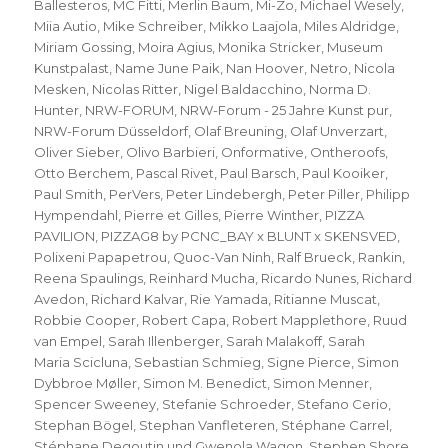
Ballesteros
,
MC Fitti
,
Merlin Baum
,
Mi-Zo
,
Michael Wesely
,
Miia Autio
,
Mike Schreiber
,
Mikko Laajola
,
Miles Aldridge
,
Miriam Gossing
,
Moira Agius
,
Monika Stricker
,
Museum
Kunstpalast
,
Name June Paik
,
Nan Hoover
,
Netro
,
Nicola
Mesken
,
Nicolas Ritter
,
Nigel Baldacchino
,
Norma D.
Hunter
,
NRW-FORUM
,
NRW-Forum - 25 Jahre Kunst pur
,
NRW-Forum Düsseldorf
,
Olaf Breuning
,
Olaf Unverzart
,
Oliver Sieber
,
Olivo Barbieri
,
Onformative
,
Ontheroofs
,
Otto Berchem
,
Pascal Rivet
,
Paul Barsch
,
Paul Kooiker
,
Paul Smith
,
PerVers
,
Peter Lindebergh
,
Peter Piller
,
Philipp
Hympendahl
,
Pierre et Gilles
,
Pierre Winther
,
PIZZA
PAVILION
,
PIZZAG8 by PCNC_BAY x BLUNT x SKENSVED
,
Polixeni Papapetrou
,
Quoc-Van Ninh
,
Ralf Brueck
,
Rankin
,
Reena Spaulings
,
Reinhard Mucha
,
Ricardo Nunes
,
Richard
Avedon
,
Richard Kalvar
,
Rie Yamada
,
Ritianne Muscat
,
Robbie Cooper
,
Robert Capa
,
Robert Mapplethore
,
Ruud
van Empel
,
Sarah Illenberger
,
Sarah Malakoff
,
Sarah
Maria Scicluna
,
Sebastian Schmieg
,
Signe Pierce
,
Simon
Dybbroe Møller
,
Simon M. Benedict
,
Simon Menner
,
Spencer Sweeney
,
Stefanie Schroeder
,
Stefano Cerio
,
Stephan Bögel
,
Stephan Vanfleteren
,
Stéphane Carrel
,
Stéphane Degoutin und Gwenola Wagon
,
Stephen Shore
,