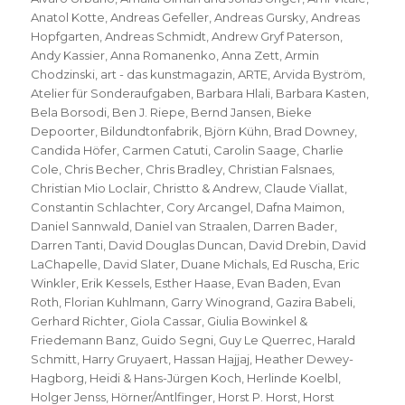
Anatol Kotte
,
Andreas Gefeller
,
Andreas Gursky
,
Andreas
Hopfgarten
,
Andreas Schmidt
,
Andrew Gryf Paterson
,
Andy Kassier
,
Anna Romanenko
,
Anna Zett
,
Armin
Chodzinski
,
art - das kunstmagazin
,
ARTE
,
Arvida Byström
,
Atelier für Sonderaufgaben
,
Barbara Hlali
,
Barbara Kasten
,
Bela Borsodi
,
Ben J. Riepe
,
Bernd Jansen
,
Bieke
Depoorter
,
Bildundtonfabrik
,
Björn Kühn
,
Brad Downey
,
Candida Höfer
,
Carmen Catuti
,
Carolin Saage
,
Charlie
Cole
,
Chris Becher
,
Chris Bradley
,
Christian Falsnaes
,
Christian Mio Loclair
,
Christto & Andrew
,
Claude Viallat
,
Constantin Schlachter
,
Cory Arcangel
,
Dafna Maimon
,
Daniel Sannwald
,
Daniel van Straalen
,
Darren Bader
,
Darren Tanti
,
David Douglas Duncan
,
David Drebin
,
David
LaChapelle
,
David Slater
,
Duane Michals
,
Ed Ruscha
,
Eric
Winkler
,
Erik Kessels
,
Esther Haase
,
Evan Baden
,
Evan
Roth
,
Florian Kuhlmann
,
Garry Winogrand
,
Gazira Babeli
,
Gerhard Richter
,
Giola Cassar
,
Giulia Bowinkel &
Friedemann Banz
,
Guido Segni
,
Guy Le Querrec
,
Harald
Schmitt
,
Harry Gruyaert
,
Hassan Hajjaj
,
Heather Dewey-
Hagborg
,
Heidi & Hans-Jürgen Koch
,
Herlinde Koelbl
,
Holger Jenss
,
Hörner/Antlfinger
,
Horst P. Horst
,
Horst