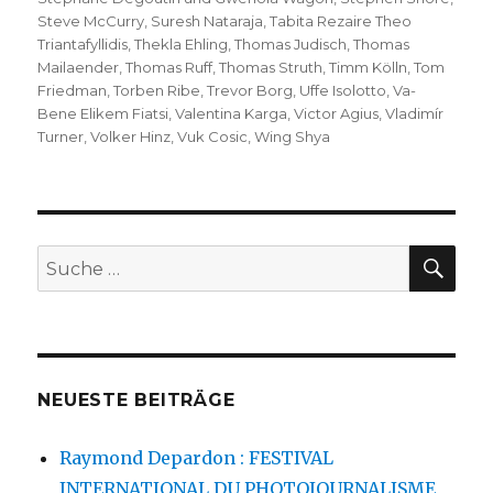
Steve McCurry
,
Suresh Nataraja
,
Tabita Rezaire Theo
Triantafyllidis
,
Thekla Ehling
,
Thomas Judisch
,
Thomas
Mailaender
,
Thomas Ruff
,
Thomas Struth
,
Timm Kölln
,
Tom
Friedman
,
Torben Ribe
,
Trevor Borg
,
Uffe Isolotto
,
Va-
Bene Elikem Fiatsi
,
Valentina Karga
,
Victor Agius
,
Vladimír
Turner
,
Volker Hinz
,
Vuk Cosic
,
Wing Shya
SU
Suche
nach:
NEUESTE BEITRÄGE
Raymond Depardon : FESTIVAL
INTERNATIONAL DU PHOTOJOURNALISME