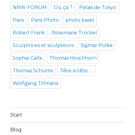
NRW-FORUM
Où ça ?
Palais de Tokyo
Paris
Paris Photo
photo basel
Robert Frank
Rosemarie Trockel
Sculptrices et sculpteurs
Sigmar Polke
Sophie Calle
Thomas Hirschhorn
Thomas Schütte
Tête-à-tête ….
Wolfgang Tillmans
Start
Blog