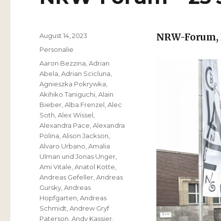
Veröffentlicht
August 14, 2023
NRW-Forum,
am
Kategorien
Personalie
Schlagwörter
Aaron Bezzina
,
Adrian
Abela
,
Adrian Scicluna
,
Agnieszka Pokrywka
,
Akihiko Taniguchi
,
Alain
Bieber
,
Alba Frenzel
,
Alec
Soth
,
Alex Wissel
,
Alexandra Pace
,
Alexandra
Polina
,
Alison Jackson
,
Alvaro Urbano
,
Amalia
Ulman und Jonas Unger
,
Ami Vitale
,
Anatol Kotte
,
Andreas Gefeller
,
Andreas
Gursky
,
Andreas
Hopfgarten
,
Andreas
Schmidt
,
Andrew Gryf
Paterson
,
Andy Kassier
,