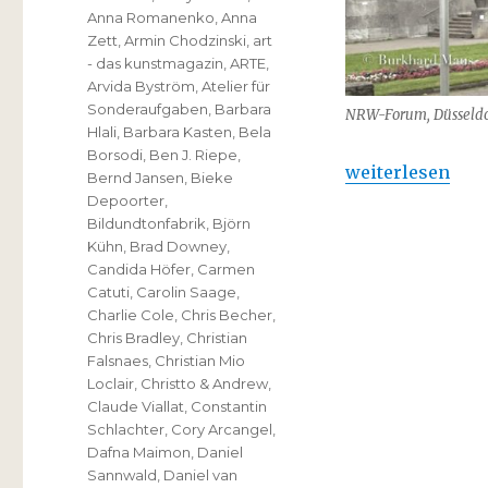
Anna Romanenko
,
Anna
Zett
,
Armin Chodzinski
,
art
- das kunstmagazin
,
ARTE
,
Arvida Byström
,
Atelier für
Sonderaufgaben
,
Barbara
NRW-Forum, Düsseldo
Hlali
,
Barbara Kasten
,
Bela
Borsodi
,
Ben J. Riepe
,
„NRW-Forum – 2
weiterlesen
Bernd Jansen
,
Bieke
Depoorter
,
Bildundtonfabrik
,
Björn
Kühn
,
Brad Downey
,
Candida Höfer
,
Carmen
Catuti
,
Carolin Saage
,
Charlie Cole
,
Chris Becher
,
Chris Bradley
,
Christian
Falsnaes
,
Christian Mio
Loclair
,
Christto & Andrew
,
Claude Viallat
,
Constantin
Schlachter
,
Cory Arcangel
,
Dafna Maimon
,
Daniel
Sannwald
,
Daniel van