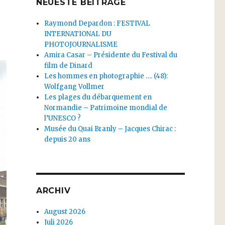
NEUESTE BEITRÄGE
Raymond Depardon : FESTIVAL
INTERNATIONAL DU
PHOTOJOURNALISME
Amira Casar – Présidente du Festival du
film de Dinard
Les hommes en photographie …. (48):
Wolfgang Vollmer
Les plages du débarquement en
Normandie – Patrimoine mondial de
l’UNESCO ?
Musée du Quai Branly – Jacques Chirac :
depuis 20 ans
ARCHIV
August 2026
Juli 2026