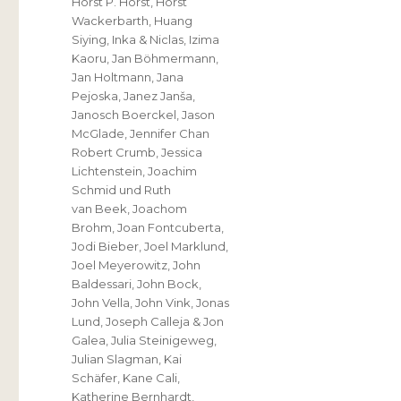
Horst P. Horst
,
Horst
Wackerbarth
,
Huang
Siying
,
Inka & Niclas
,
Izima
Kaoru
,
Jan Böhmermann
,
Jan Holtmann
,
Jana
Pejoska
,
Janez Janša
,
Janosch Boerckel
,
Jason
McGlade
,
Jennifer Chan
Robert Crumb
,
Jessica
Lichtenstein
,
Joachim
Schmid und Ruth
van Beek
,
Joachom
Brohm
,
Joan Fontcuberta
,
Jodi Bieber
,
Joel Marklund
,
Joel Meyerowitz
,
John
Baldessari
,
John Bock
,
John Vella
,
John Vink
,
Jonas
Lund
,
Joseph Calleja & Jon
Galea
,
Julia Steinigeweg
,
Julian Slagman
,
Kai
Schäfer
,
Kane Cali
,
Katherine Bernhardt
,