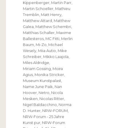
Kippenberger
,
Martin Parr
,
Martin Schoeller
,
Mathieu
Tremblin
,
Matt Henry
,
Matthew Attard
,
Matthew
Galea
,
Matthew Schembri
,
Matthias Schaller
,
Maxime
Ballesteros
,
MC Fitti
,
Merlin
Baum
,
Mi-Zo
,
Michael
Wesely
,
Miia Autio
,
Mike
Schreiber
,
Mikko Laajola
,
Miles Aldridge
,
Miriam Gossing
,
Moira
Agius
,
Monika Stricker
,
Museum Kunstpalast
,
Name June Paik
,
Nan
Hoover
,
Netro
,
Nicola
Mesken
,
Nicolas Ritter
,
Nigel Baldacchino
,
Norma
D. Hunter
,
NRW-FORUM
,
NRW-Forum - 25 Jahre
Kunst pur
,
NRW-Forum