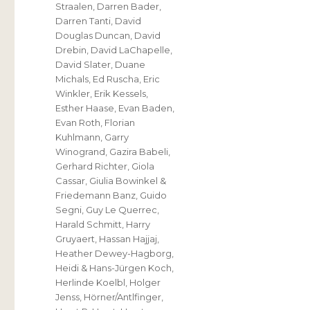
Straalen
,
Darren Bader
,
Darren Tanti
,
David
Douglas Duncan
,
David
Drebin
,
David LaChapelle
,
David Slater
,
Duane
Michals
,
Ed Ruscha
,
Eric
Winkler
,
Erik Kessels
,
Esther Haase
,
Evan Baden
,
Evan Roth
,
Florian
Kuhlmann
,
Garry
Winogrand
,
Gazira Babeli
,
Gerhard Richter
,
Giola
Cassar
,
Giulia Bowinkel &
Friedemann Banz
,
Guido
Segni
,
Guy Le Querrec
,
Harald Schmitt
,
Harry
Gruyaert
,
Hassan Hajjaj
,
Heather Dewey-Hagborg
,
Heidi & Hans-Jürgen Koch
,
Herlinde Koelbl
,
Holger
Jenss
,
Hörner/Antlfinger
,