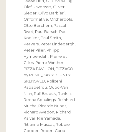
Düsseldorf
,
Olaf Breuning
,
Olaf Unverzart
,
Oliver
Sieber
,
Olivo Barbieri
,
Onformative
,
Ontheroofs
,
Otto Berchem
,
Pascal
Rivet
,
Paul Barsch
,
Paul
Kooiker
,
Paul Smith
,
PerVers
,
Peter Lindebergh
,
Peter Piller
,
Philipp
Hympendahl
,
Pierre et
Gilles
,
Pierre Winther
,
PIZZA PAVILION
,
PIZZAG8
by PCNC_BAY x BLUNT x
SKENSVED
,
Polixeni
Papapetrou
,
Quoc-Van
Ninh
,
Ralf Brueck
,
Rankin
,
Reena Spaulings
,
Reinhard
Mucha
,
Ricardo Nunes
,
Richard Avedon
,
Richard
Kalvar
,
Rie Yamada
,
Ritianne Muscat
,
Robbie
Cooper
,
Robert Capa
,