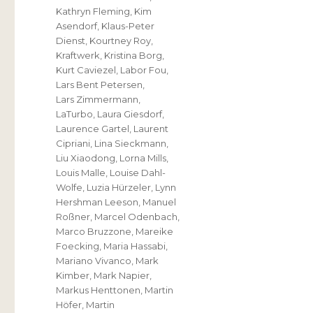
Kathryn Fleming
,
Kim
Asendorf
,
Klaus-Peter
Dienst
,
Kourtney Roy
,
Kraftwerk
,
Kristina Borg
,
Kurt Caviezel
,
Labor Fou
,
Lars Bent Petersen
,
Lars Zimmermann
,
LaTurbo
,
Laura Giesdorf
,
Laurence Gartel
,
Laurent
Cipriani
,
Lina Sieckmann
,
Liu Xiaodong
,
Lorna Mills
,
Louis Malle
,
Louise Dahl-
Wolfe
,
Luzia Hürzeler
,
Lynn
Hershman Leeson
,
Manuel
Roßner
,
Marcel Odenbach
,
Marco Bruzzone
,
Mareike
Foecking
,
Maria Hassabi
,
Mariano Vivanco
,
Mark
Kimber
,
Mark Napier
,
Markus Henttonen
,
Martin
Höfer
,
Martin