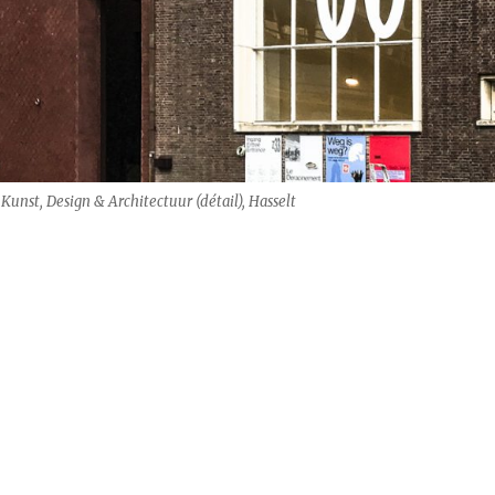
Kunst, Design & Architectuur (détail), Hasselt
Actuele Kunst, Hasselt: Le Déracinement“