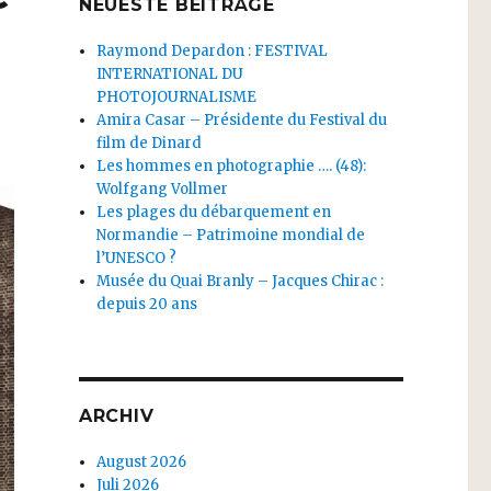
NEUESTE BEITRÄGE
Raymond Depardon : FESTIVAL
INTERNATIONAL DU
PHOTOJOURNALISME
Amira Casar – Présidente du Festival du
film de Dinard
Les hommes en photographie …. (48):
Wolfgang Vollmer
Les plages du débarquement en
Normandie – Patrimoine mondial de
l’UNESCO ?
Musée du Quai Branly – Jacques Chirac :
depuis 20 ans
ARCHIV
August 2026
Juli 2026