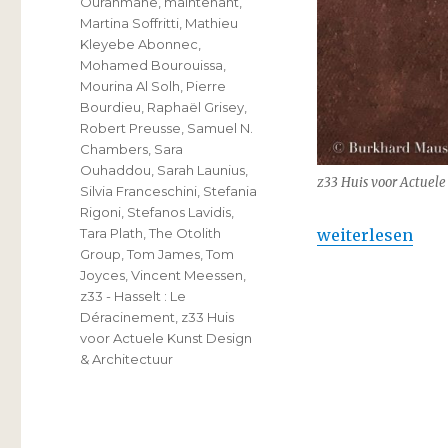
Ourahmane
,
maintenant
,
Martina Soffritti
,
Mathieu
Kleyebe Abonnec
,
Mohamed Bourouissa
,
Mourina Al Solh
,
Pierre
Bourdieu
,
Raphaël Grisey
,
Robert Preusse
,
Samuel N.
Chambers
,
Sara
Ouhaddou
,
Sarah Launius
,
z33 Huis voor Actuele 
Silvia Franceschini
,
Stefania
Rigoni
,
Stefanos Lavidis
,
„z33 Huis voor 
weiterlesen
Tara Plath
,
The Otolith
Group
,
Tom James
,
Tom
Joyces
,
Vincent Meessen
,
z33 - Hasselt : Le
Déracinement
,
z33 Huis
voor Actuele Kunst Design
& Architectuur