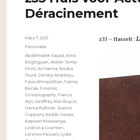
Déracinement
Veröffentlicht
März 7, 2021
L
z33 – Hasselt :
am
Kategorien
Personalie
Schlagwörter
Abdelmalek Sayad
,
Anna
Boghiguian
,
Atelier Tempi
Morti
,
Avi Varma
,
Bouba
Touré
,
Dimitra Andritsou
,
Faiza Ahmad Khan
,
Fatma
Bucak
,
Forensic
Oceanography
,
Francis
Alys
,
Geoffrey Alan Boyce
,
Hanna Rullman
,
Jeanne
Coppens
,
Kàddu Yaraax
,
Kapwani Kiwiwanga
,
Lodovica Guarnieri
,
Lorenzo Pezzani
,
Lydia