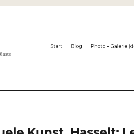
Start
Blog
Photo – Galerie (dé
Künste
uele Kunst, Hasselt: L