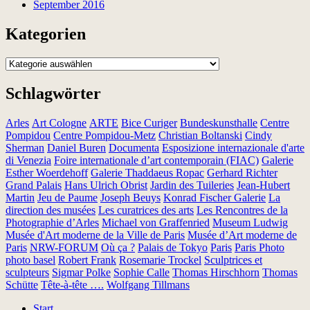
September 2016
Kategorien
Kategorien
Schlagwörter
Arles
Art Cologne
ARTE
Bice Curiger
Bundeskunsthalle
Centre
Pompidou
Centre Pompidou-Metz
Christian Boltanski
Cindy
Sherman
Daniel Buren
Documenta
Esposizione internazionale d'arte
di Venezia
Foire internationale d’art contemporain (FIAC)
Galerie
Esther Woerdehoff
Galerie Thaddaeus Ropac
Gerhard Richter
Grand Palais
Hans Ulrich Obrist
Jardin des Tuileries
Jean-Hubert
Martin
Jeu de Paume
Joseph Beuys
Konrad Fischer Galerie
La
direction des musées
Les curatrices des arts
Les Rencontres de la
Photographie d’Arles
Michael von Graffenried
Museum Ludwig
Musée d'Art moderne de la Ville de Paris
Musée d’Art moderne de
Paris
NRW-FORUM
Où ça ?
Palais de Tokyo
Paris
Paris Photo
photo basel
Robert Frank
Rosemarie Trockel
Sculptrices et
sculpteurs
Sigmar Polke
Sophie Calle
Thomas Hirschhorn
Thomas
Schütte
Tête-à-tête ….
Wolfgang Tillmans
Start