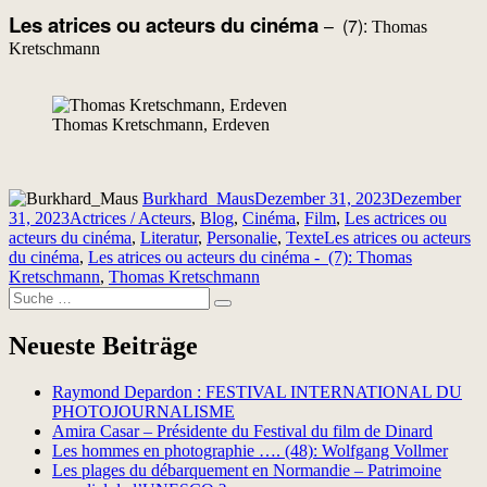
Les atrices ou acteurs du cinéma
– (7):
Thomas
Kretschmann
Thomas Kretschmann, Erdeven
Autor
Veröffentlicht
Burkhard_Maus
Dezember 31, 2023
Dezember
Kategorien
am
31, 2023
Actrices / Acteurs
,
Blog
,
Cinéma
,
Film
,
Les actrices ou
Schlagwörter
acteurs du cinéma
,
Literatur
,
Personalie
,
Texte
Les atrices ou acteurs
du cinéma
,
Les atrices ou acteurs du cinéma - (7): Thomas
Kretschmann
,
Thomas Kretschmann
Suche
Suchen
nach:
Neueste Beiträge
Raymond Depardon : FESTIVAL INTERNATIONAL DU
PHOTOJOURNALISME
Amira Casar – Présidente du Festival du film de Dinard
Les hommes en photographie …. (48): Wolfgang Vollmer
Les plages du débarquement en Normandie – Patrimoine