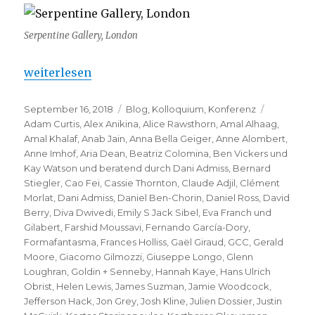
Serpentine Gallery, London
„Serpentine Galleries – Work Marathon 2018“
weiterlesen
Veröffentlicht
Kategorien
Schlagwö
September 16, 2018
Blog
,
Kolloquium
,
Konferenz
am
Adam Curtis
,
Alex Anikina
,
Alice Rawsthorn
,
Amal Alhaag
,
Amal Khalaf
,
Anab Jain
,
Anna Bella Geiger
,
Anne Alombert
,
Anne Imhof
,
Aria Dean
,
Beatriz Colomina
,
Ben Vickers und
Kay Watson und beratend durch Dani Admiss
,
Bernard
Stiegler
,
Cao Fei
,
Cassie Thornton
,
Claude Adjil
,
Clément
Morlat
,
Dani Admiss
,
Daniel Ben-Chorin
,
Daniel Ross
,
David
Berry
,
Diva Dwivedi
,
Emily S Jack Sibel
,
Eva Franch und
Gilabert
,
Farshid Moussavi
,
Fernando García-Dory
,
Formafantasma
,
Frances Holliss
,
Gaël Giraud
,
GCC
,
Gerald
Moore
,
Giacomo Gilmozzi
,
Giuseppe Longo
,
Glenn
Loughran
,
Goldin + Senneby
,
Hannah Kaye
,
Hans Ulrich
Obrist
,
Helen Lewis
,
James Suzman
,
Jamie Woodcock
,
Jefferson Hack
,
Jon Grey
,
Josh Kline
,
Julien Dossier
,
Justin