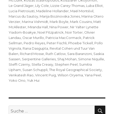
McGuirk
,
Kostas Stasinopoulos
,
Kostbarer Okoyomon
,
Le Grand Jäger
,
Lily Cole
,
Lizzie Carey-Thomas
,
Luba Elliot
,
Lucia Pietroiusti
,
Madeline Hollander
,
Maël Montévil
,
Marcus du Sautoy
,
Marija Bozinovska Jones
,
Marina Otero
Verzier
,
Marina Vishmidt
,
Mark Boyle
,
Mark Cousins
,
Matt
McAllester
,
Miranda Hall
,
Nina Power
,
Nir Yalter Lynette
Yiadom-Boakye
,
Noel Fitzpatrick
,
Noir Torter
,
Olivier
Landau
,
Oscar Murillo
,
Patricia MacCormack
,
Patrick
Sellman
,
Pedro Reyes
,
Peter Fischli
,
Phoebe Tickell
,
Pollo
Vignola
,
Rana Dasgupta
,
Revital Cohen und Tuur Van
Balen
,
Richard Mosse
,
Ruth Catlow
,
Sara Baranzoni
,
Saskia
Sassen
,
Serpentine Galleries
,
Shaj Mohan
,
Simone Niquille
,
Steffi Czerny
,
Stella Creasy
,
Stephen Peel
,
Sumitra
Upham
,
Susan Schuppli
,
The Royal Geographical Society
,
Venkatesh Rao
,
Vincent Puig
,
Wilson Oryema
,
Yana Peel
,
Yoko Ono
,
Yuk Hui
SU
Suche