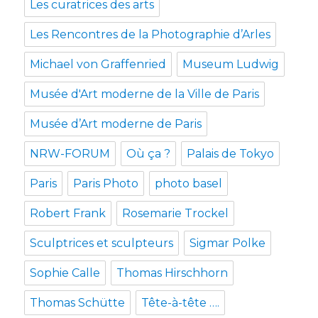
Les curatrices des arts
Les Rencontres de la Photographie d’Arles
Michael von Graffenried
Museum Ludwig
Musée d'Art moderne de la Ville de Paris
Musée d’Art moderne de Paris
NRW-FORUM
Où ça ?
Palais de Tokyo
Paris
Paris Photo
photo basel
Robert Frank
Rosemarie Trockel
Sculptrices et sculpteurs
Sigmar Polke
Sophie Calle
Thomas Hirschhorn
Thomas Schütte
Tête-à-tête ….