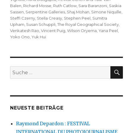
Balen
,
Richard Mosse
,
Ruth Catlow
,
Sara Baranzoni
,
Saskia
Sassen
,
Serpentine Galleries
,
Shaj Mohan
,
Simone Niquille
,
Steffi Czerny
,
Stella Creasy
,
Stephen Peel
,
Sumitra
Upham
,
Susan Schuppli
,
The Royal Geographical Society
,
Venkatesh Rao
,
Vincent Puig
,
Wilson Oryema
,
Yana Peel
,
Yoko Ono
,
Yuk Hui
SU
Suche
nach:
NEUESTE BEITRÄGE
Raymond Depardon : FESTIVAL
INTERNATIONAL DU PHOTOJOURNALISME