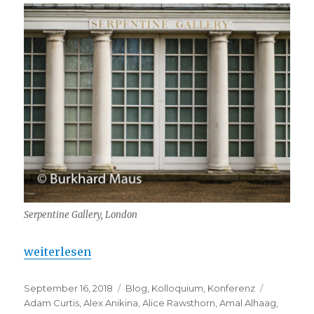
Serpentine Gallery, London
„Serpentine Galleries – Work Marathon 2018“
weiterlesen
Veröffentlicht
Kategorien
Schlagwö
September 16, 2018
Blog
,
Kolloquium
,
Konferenz
am
Adam Curtis
,
Alex Anikina
,
Alice Rawsthorn
,
Amal Alhaag
,