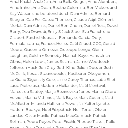
Amal Khalaf
,
Anab Jain
,
Anna Bella Geiger
,
Anne Alombert
,
Anne Imhof
,
Aria Dean
,
Beatriz Colomina
,
Ben Vickers und
Kay Watson und beratend durch Dani Admiss
,
Bernard
Stiegler
,
Cao Fei
,
Cassie Thornton
,
Claude Adjil
,
Clément
Morlat
,
Dani Admiss
,
Daniel Ben-Chorin
,
Daniel Ross
,
David
Berry
,
Diva Dwivedi
,
Emily S Jack Sibel
,
Eva Franch und
Gilabert
,
Farshid Moussavi
,
Fernando García-Dory
,
Formafantasma
,
Frances Holliss
,
Gaël Giraud
,
GCC
,
Gerald
Moore
,
Giacomo Gilmozzi
,
Giuseppe Longo
,
Glenn
Loughran
,
Goldin + Senneby
,
Hannah Kaye
,
Hans Ulrich
Obrist
,
Helen Lewis
,
James Suzman
,
Jamie Woodcock
,
Jefferson Hack
,
Jon Grey
,
Josh Kline
,
Julien Dossier
,
Justin
McGuirk
,
Kostas Stasinopoulos
,
Kostbarer Okoyomon
,
Le Grand Jäger
,
Lily Cole
,
Lizzie Carey-Thomas
,
Luba Elliot
,
Lucia Pietroiusti
,
Madeline Hollander
,
Maël Montévil
,
Marcus du Sautoy
,
Marija Bozinovska Jones
,
Marina Otero
Verzier
,
Marina Vishmidt
,
Mark Boyle
,
Mark Cousins
,
Matt
McAllester
,
Miranda Hall
,
Nina Power
,
Nir Yalter Lynette
Yiadom-Boakye
,
Noel Fitzpatrick
,
Noir Torter
,
Olivier
Landau
,
Oscar Murillo
,
Patricia MacCormack
,
Patrick
Sellman
,
Pedro Reyes
,
Peter Fischli
,
Phoebe Tickell
,
Pollo
Vignola
,
Rana Dasgupta
,
Revital Cohen und Tuur Van