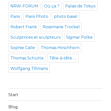
NRW-FORUM
Où ça ?
Palais de Tokyo
Paris
Paris Photo
photo basel
Robert Frank
Rosemarie Trockel
Sculptrices et sculpteurs
Sigmar Polke
Sophie Calle
Thomas Hirschhorn
Thomas Schütte
Tête-à-tête ….
Wolfgang Tillmans
Start
Blog