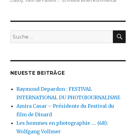
zu
Dauny
,
Yann de Fareins
Schreibe einen Kommentar
Paysages
français
–
et
un
SU
Suche
grand
nach:
rendez-
vous
NEUESTE BEITRÄGE
Raymond Depardon : FESTIVAL
INTERNATIONAL DU PHOTOJOURNALISME
Amira Casar – Présidente du Festival du
film de Dinard
Les hommes en photographie …. (48):
Wolfgang Vollmer