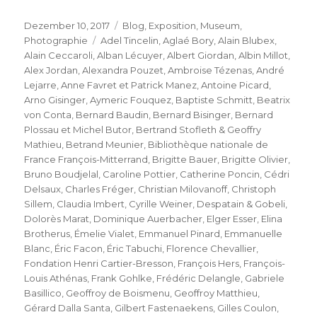
Veröffentlicht
Kategorien
Dezember 10, 2017
Blog
,
Exposition
,
Museum
,
am
Schlagwörter
Photographie
Adel Tincelin
,
Aglaé Bory
,
Alain Blubex
,
Alain Ceccaroli
,
Alban Lécuyer
,
Albert Giordan
,
Albin Millot
,
Alex Jordan
,
Alexandra Pouzet
,
Ambroise Tézenas
,
André
Lejarre
,
Anne Favret et Patrick Manez
,
Antoine Picard
,
Arno Gisinger
,
Aymeric Fouquez
,
Baptiste Schmitt
,
Beatrix
von Conta
,
Bernard Baudin
,
Bernard Bisinger
,
Bernard
Plossau et Michel Butor
,
Bertrand Stofleth & Geoffry
Mathieu
,
Betrand Meunier
,
Bibliothèque nationale de
France François-Mitterrand
,
Brigitte Bauer
,
Brigitte Olivier
,
Bruno Boudjelal
,
Caroline Pottier
,
Catherine Poncin
,
Cédri
Delsaux
,
Charles Fréger
,
Christian Milovanoff
,
Christoph
Sillem
,
Claudia Imbert
,
Cyrille Weiner
,
Despatain & Gobeli
,
Dolorès Marat
,
Dominique Auerbacher
,
Elger Esser
,
Elina
Brotherus
,
Émelie Vialet
,
Emmanuel Pinard
,
Emmanuelle
Blanc
,
Éric Facon
,
Éric Tabuchi
,
Florence Chevallier
,
Fondation Henri Cartier-Bresson
,
François Hers
,
François-
Louis Athénas
,
Frank Gohlke
,
Frédéric Delangle
,
Gabriele
Basillico
,
Geoffroy de Boismenu
,
Geoffroy Matthieu
,
Gérard Dalla Santa
,
Gilbert Fastenaekens
,
Gilles Coulon
,