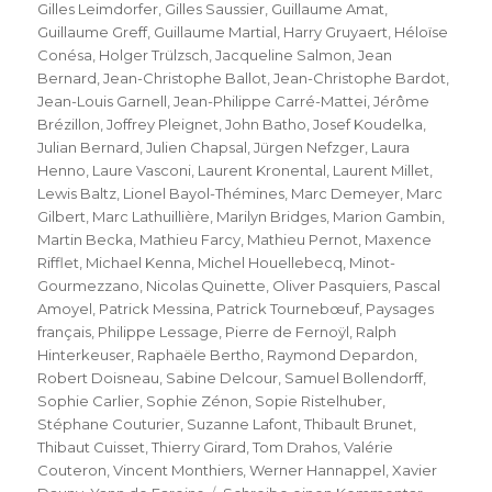
Gilles Leimdorfer
,
Gilles Saussier
,
Guillaume Amat
,
Guillaume Greff
,
Guillaume Martial
,
Harry Gruyaert
,
Héloïse
Conésa
,
Holger Trülzsch
,
Jacqueline Salmon
,
Jean
Bernard
,
Jean-Christophe Ballot
,
Jean-Christophe Bardot
,
Jean-Louis Garnell
,
Jean-Philippe Carré-Mattei
,
Jérôme
Brézillon
,
Joffrey Pleignet
,
John Batho
,
Josef Koudelka
,
Julian Bernard
,
Julien Chapsal
,
Jürgen Nefzger
,
Laura
Henno
,
Laure Vasconi
,
Laurent Kronental
,
Laurent Millet
,
Lewis Baltz
,
Lionel Bayol-Thémines
,
Marc Demeyer
,
Marc
Gilbert
,
Marc Lathuillière
,
Marilyn Bridges
,
Marion Gambin
,
Martin Becka
,
Mathieu Farcy
,
Mathieu Pernot
,
Maxence
Rifflet
,
Michael Kenna
,
Michel Houellebecq
,
Minot-
Gourmezzano
,
Nicolas Quinette
,
Oliver Pasquiers
,
Pascal
Amoyel
,
Patrick Messina
,
Patrick Tournebœuf
,
Paysages
français
,
Philippe Lessage
,
Pierre de Fernoÿl
,
Ralph
Hinterkeuser
,
Raphaële Bertho
,
Raymond Depardon
,
Robert Doisneau
,
Sabine Delcour
,
Samuel Bollendorff
,
Sophie Carlier
,
Sophie Zénon
,
Sopie Ristelhuber
,
Stéphane Couturier
,
Suzanne Lafont
,
Thibault Brunet
,
Thibaut Cuisset
,
Thierry Girard
,
Tom Drahos
,
Valérie
Couteron
,
Vincent Monthiers
,
Werner Hannappel
,
Xavier