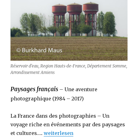
Réservoir d’eau, Region Hauts-de-France, Département Somme,
Arrondissement Amiens
Paysages français
– Une aventure
photographique (1984 – 2017)
La France dans des photographies – Un
voyage riche en événements par des paysages
„Paysages français – et un grand ren
et cultures…..
weiterlesen