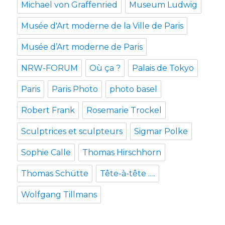
Michael von Graffenried
Museum Ludwig
Musée d'Art moderne de la Ville de Paris
Musée d’Art moderne de Paris
NRW-FORUM
Où ça ?
Palais de Tokyo
Paris
Paris Photo
photo basel
Robert Frank
Rosemarie Trockel
Sculptrices et sculpteurs
Sigmar Polke
Sophie Calle
Thomas Hirschhorn
Thomas Schütte
Tête-à-tête ….
Wolfgang Tillmans