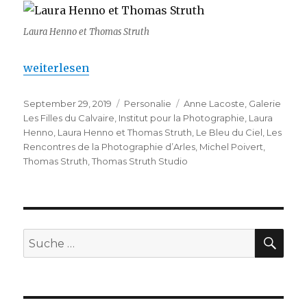
Laura Henno et Thomas Struth
„Laura Henno et Thomas Struth – à Lille“
weiterlesen
Veröffentlicht
Kategorien
Schlagwörter
September 29, 2019
Personalie
Anne Lacoste
,
Galerie
am
Les Filles du Calvaire
,
Institut pour la Photographie
,
Laura
Henno
,
Laura Henno et Thomas Struth
,
Le Bleu du Ciel
,
Les
Rencontres de la Photographie d’Arles
,
Michel Poivert
,
Thomas Struth
,
Thomas Struth Studio
SU
Suche
nach: