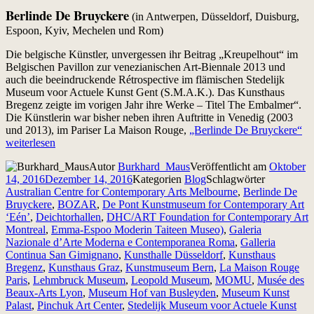
Berlinde De Bruyckere
(in Antwerpen, Düsseldorf, Duisburg,
Espoon, Kyiv, Mechelen und Rom)
Die belgische Künstler, unvergessen ihr Beitrag „Kreupelhout“ im
Belgischen Pavillon zur venezianischen Art-Biennale 2013 und
auch die beeindruckende Rétrospective im flämischen Stedelijk
Museum voor Actuele Kunst Gent (S.M.A.K.). Das Kunsthaus
Bregenz zeigte im vorigen Jahr ihre Werke – Titel The Embalmer“.
Die Künstlerin war bisher neben ihren Auftritte in Venedig (2003
und 2013), im Pariser La Maison Rouge,
„Berlinde De Bruyckere“
weiterlesen
Autor
Burkhard_Maus
Veröffentlicht am
Oktober
14, 2016
Dezember 14, 2016
Kategorien
Blog
Schlagwörter
Australian Centre for Contemporary Arts Melbourne
,
Berlinde De
Bruyckere
,
BOZAR
,
De Pont Kunstmuseum for Contemporary Art
‘Eén’
,
Deichtorhallen
,
DHC/ART Foundation for Contemporary Art
Montreal
,
Emma-Espoo Moderin Taiteen Museo)
,
Galeria
Nazionale d’Arte Moderna e Contemporanea Roma
,
Galleria
Continua San Gimignano
,
Kunsthalle Düsseldorf
,
Kunsthaus
Bregenz
,
Kunsthaus Graz
,
Kunstmuseum Bern
,
La Maison Rouge
Paris
,
Lehmbruck Museum
,
Leopold Museum
,
MOMU
,
Musée des
Beaux-Arts Lyon
,
Museum Hof van Busleyden
,
Museum Kunst
Palast
,
Pinchuk Art Center
,
Stedelijk Museum voor Actuele Kunst