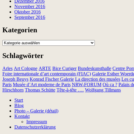
Dezember 2016
November 2016
Oktober 2016
September 2016
Kategorien
Kategorien
Schlagwörter
Arles
Art Cologne
ARTE
Bice Curiger
Bundeskunsthalle
Centre Po
Foire internationale d’art contemporain (FIAC)
Galerie Esther Woerd
Joseph Beuys
Konrad Fischer Galerie
La direction des musées
Les cur
Paris
Musée d’Art moderne de Paris
NRW-FORUM
Où ça ?
Palais 
Hirschhorn
Thomas Schütte
Tête-à-tête ….
Wolfgang Tillmans
Start
Blog
Photo – Galerie (détail)
Kontakt
Impressum
Datenschutzerklärung