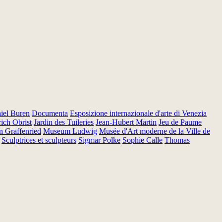
iel Buren
Documenta
Esposizione internazionale d'arte di Venezia
ich Obrist
Jardin des Tuileries
Jean-Hubert Martin
Jeu de Paume
n Graffenried
Museum Ludwig
Musée d'Art moderne de la Ville de
Sculptrices et sculpteurs
Sigmar Polke
Sophie Calle
Thomas