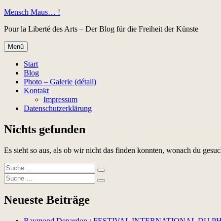
Zum
Mensch Maus… !
Inhalt
Pour la Liberté des Arts – Der Blog für die Freiheit der Künste
springen
Menü
Start
Blog
Photo – Galerie (détail)
Kontakt
Impressum
Datenschutzerklärung
Nichts gefunden
Es sieht so aus, als ob wir nicht das finden konnten, wonach du gesuc
Suche
Suchen
nach:
Suche
Suchen
nach:
Neueste Beiträge
Raymond Depardon : FESTIVAL INTERNATIONAL DU