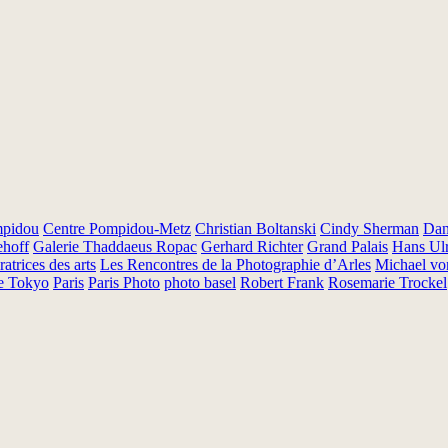
mpidou
Centre Pompidou-Metz
Christian Boltanski
Cindy Sherman
Dan
ehoff
Galerie Thaddaeus Ropac
Gerhard Richter
Grand Palais
Hans Ulr
atrices des arts
Les Rencontres de la Photographie d’Arles
Michael vo
de Tokyo
Paris
Paris Photo
photo basel
Robert Frank
Rosemarie Trockel