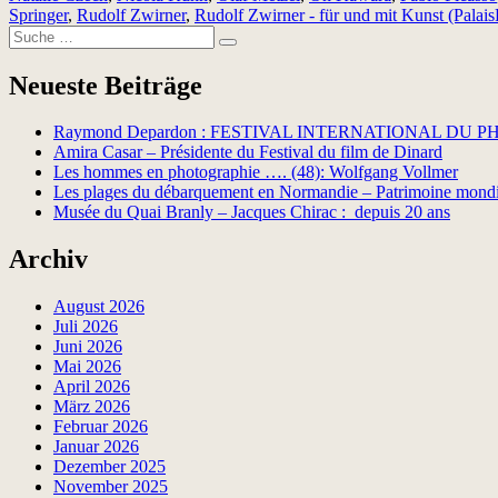
Springer
,
Rudolf Zwirner
,
Rudolf Zwirner - für und mit Kunst (Palais
Suche
Suchen
nach:
Neueste Beiträge
Raymond Depardon : FESTIVAL INTERNATIONAL DU
Amira Casar – Présidente du Festival du film de Dinard
Les hommes en photographie …. (48): Wolfgang Vollmer
Les plages du débarquement en Normandie – Patrimoine mon
Musée du Quai Branly – Jacques Chirac : depuis 20 ans
Archiv
August 2026
Juli 2026
Juni 2026
Mai 2026
April 2026
März 2026
Februar 2026
Januar 2026
Dezember 2025
November 2025