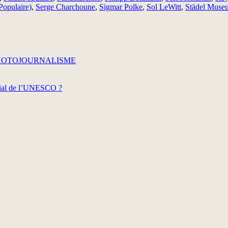
Populaire)
,
Serge Charchoune
,
Sigmar Polke
,
Sol LeWitt
,
Städel Muse
 PHOTOJOURNALISME
dial de l’UNESCO ?