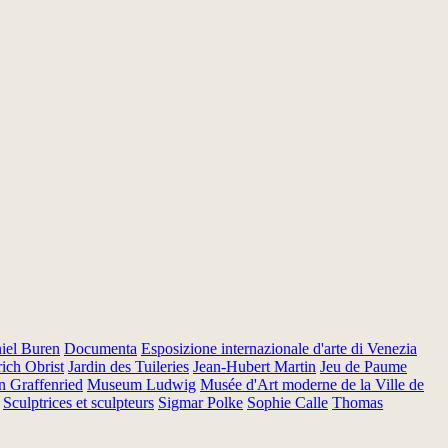
iel Buren
Documenta
Esposizione internazionale d'arte di Venezia
ich Obrist
Jardin des Tuileries
Jean-Hubert Martin
Jeu de Paume
n Graffenried
Museum Ludwig
Musée d'Art moderne de la Ville de
Sculptrices et sculpteurs
Sigmar Polke
Sophie Calle
Thomas