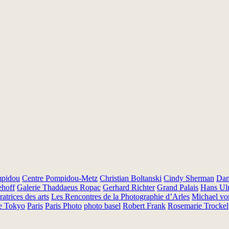
mpidou
Centre Pompidou-Metz
Christian Boltanski
Cindy Sherman
Dan
ehoff
Galerie Thaddaeus Ropac
Gerhard Richter
Grand Palais
Hans Ulr
atrices des arts
Les Rencontres de la Photographie d’Arles
Michael vo
de Tokyo
Paris
Paris Photo
photo basel
Robert Frank
Rosemarie Trockel