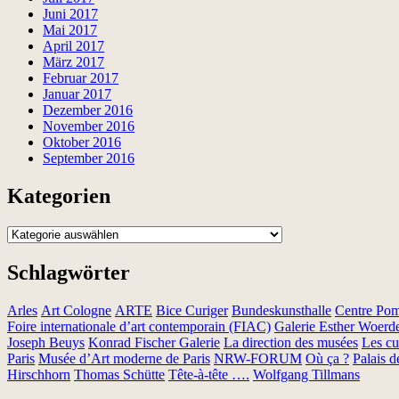
Juni 2017
Mai 2017
April 2017
März 2017
Februar 2017
Januar 2017
Dezember 2016
November 2016
Oktober 2016
September 2016
Kategorien
Kategorien
Schlagwörter
Arles
Art Cologne
ARTE
Bice Curiger
Bundeskunsthalle
Centre Po
Foire internationale d’art contemporain (FIAC)
Galerie Esther Woerd
Joseph Beuys
Konrad Fischer Galerie
La direction des musées
Les cur
Paris
Musée d’Art moderne de Paris
NRW-FORUM
Où ça ?
Palais 
Hirschhorn
Thomas Schütte
Tête-à-tête ….
Wolfgang Tillmans