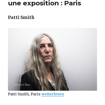
une exposition : Paris
Patti Smith
„Patti Smith : Deux livres + une e
Patti Smith, Paris
weiterlesen