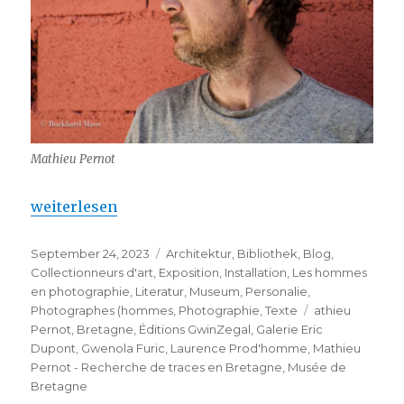
Mathieu Pernot
„Mathieu Pernot – Recherche de traces en Bretagn
weiterlesen
Veröffentlicht
Kategorien
September 24, 2023
Architektur
,
Bibliothek
,
Blog
,
am
Collectionneurs d'art
,
Exposition
,
Installation
,
Les hommes
en photographie
,
Literatur
,
Museum
,
Personalie
,
Schlagwörter
Photographes (hommes
,
Photographie
,
Texte
athieu
Pernot
,
Bretagne
,
Éditions GwinZegal
,
Galerie Eric
Dupont
,
Gwenola Furic
,
Laurence Prod'homme
,
Mathieu
Pernot - Recherche de traces en Bretagne
,
Musée de
Bretagne