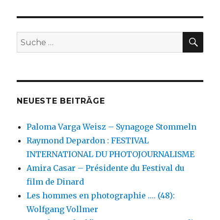
HSTE
SEIT
Beiträge
E
SU
Suche
nach:
NEUESTE BEITRÄGE
Paloma Varga Weisz – Synagoge Stommeln
Raymond Depardon : FESTIVAL
INTERNATIONAL DU PHOTOJOURNALISME
Amira Casar – Présidente du Festival du
film de Dinard
Les hommes en photographie …. (48):
Wolfgang Vollmer