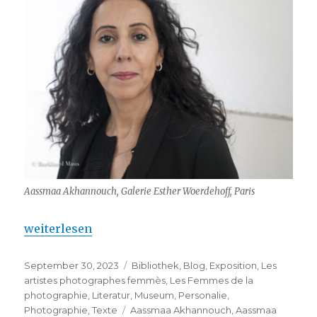
Aassmaa Akhannouch, Galerie Esther Woerdehoff, Paris
„Aassmaa Akhannouch : Un monde oublié“
weiterlesen
Veröffentlicht
Kategorien
September 30, 2023
Bibliothek
,
Blog
,
Exposition
,
Les
am
artistes photographes femmès
,
Les Femmes de la
photographie
,
Literatur
,
Museum
,
Personalie
,
Schlagwörter
Photographie
,
Texte
Aassmaa Akhannouch
,
Aassmaa