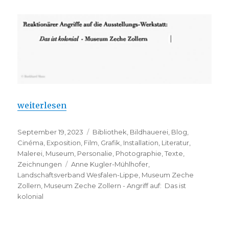
„Museum Zeche Zollern – Angriff auf: Das ist kolon
weiterlesen
Veröffentlicht
Kategorien
September 19, 2023
Bibliothek
,
Bildhauerei
,
Blog
,
am
Cinéma
,
Exposition
,
Film
,
Grafik
,
Installation
,
Literatur
,
Malerei
,
Museum
,
Personalie
,
Photographie
,
Texte
,
Schlagwörter
Zeichnungen
Anne Kugler-Mühlhofer
,
Landschaftsverband Wesfalen-Lippe
,
Museum Zeche
Zollern
,
Museum Zeche Zollern - Angriff auf: Das ist
kolonial