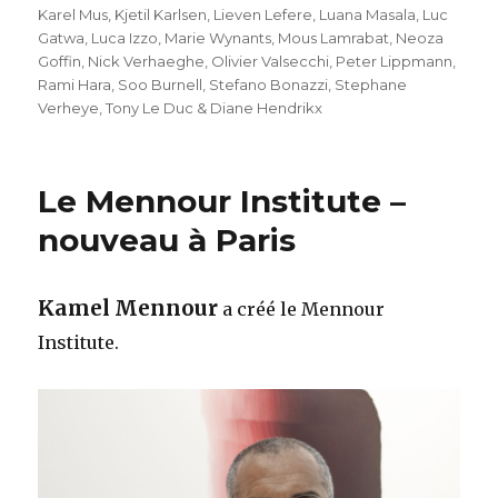
Karel Mus
,
Kjetil Karlsen
,
Lieven Lefere
,
Luana Masala
,
Luc
Gatwa
,
Luca Izzo
,
Marie Wynants
,
Mous Lamrabat
,
Neoza
Goffin
,
Nick Verhaeghe
,
Olivier Valsecchi
,
Peter Lippmann
,
Rami Hara
,
Soo Burnell
,
Stefano Bonazzi
,
Stephane
Verheye
,
Tony Le Duc & Diane Hendrikx
Le Mennour Institute –
nouveau à Paris
Kamel Mennour
a créé le Mennour
Institute.