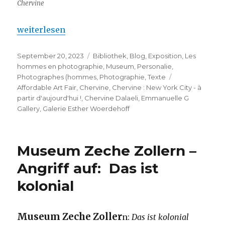
Chervine
„Chervine : New York City – à partir d’aujourd’hui !
weiterlesen
Veröffentlicht
Kategorien
September 20, 2023
Bibliothek
,
Blog
,
Exposition
,
Les
am
hommes en photographie
,
Museum
,
Personalie
,
Schlagwörter
Photographes (hommes
,
Photographie
,
Texte
Affordable Art Fair
,
Chervine
,
Chervine : New York City - à
partir d'aujourd'hui !
,
Chervine Dalaeli
,
Emmanuelle G
Gallery
,
Galerie Esther Woerdehoff
Museum Zeche Zollern –
Angriff auf: Das ist
kolonial
Museum Zeche Zoller
n:
Das ist kolonial