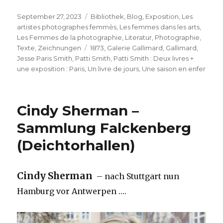
Veröffentlicht
Kategorien
September 27, 2023
Bibliothek
,
Blog
,
Exposition
,
Les
am
artistes photographes femmès
,
Les femmes dans les arts
,
Les Femmes de la photographie
,
Literatur
,
Photographie
,
Schlagwörter
Texte
,
Zeichnungen
1873
,
Galerie Gallimard
,
Gallimard
,
Jesse Paris Smith
,
Patti Smith
,
Patti Smith : Deux livres +
une exposition : Paris
,
Un livre de jours
,
Une saison en enfer
Cindy Sherman –
Sammlung Falckenberg
(Deichtorhallen)
Cindy Sherman
– nach Stuttgart nun
Hamburg vor Antwerpen ….