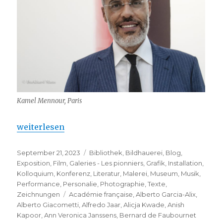
Kamel Mennour, Paris
„Le Mennour Institute – nouveau à Paris“
weiterlesen
Veröffentlicht
Kategorien
September 21, 2023
Bibliothek
,
Bildhauerei
,
Blog
,
am
Exposition
,
Film
,
Galeries - Les pionniers
,
Grafik
,
Installation
,
Kolloquium
,
Konferenz
,
Literatur
,
Malerei
,
Museum
,
Musik
,
Performance
,
Personalie
,
Photographie
,
Texte
,
Schlagwörter
Zeichnungen
Académie française
,
Alberto Garcia-Alix
,
Alberto Giacometti
,
Alfredo Jaar
,
Alicja Kwade
,
Anish
Kapoor
,
Ann Veronica Janssens
,
Bernard de Faubournet