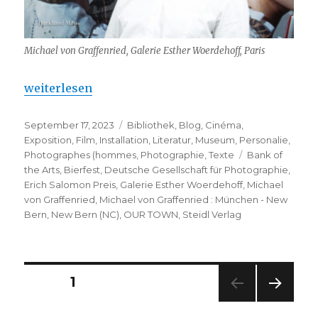
Michael von Graffenried, Galerie Esther Woerdehoff, Paris
„Michael von Graffenried : München – New Bern“
weiterlesen
Veröffentlicht
Kategorien
September 17, 2023
Bibliothek
,
Blog
,
Cinéma
,
am
Exposition
,
Film
,
Installation
,
Literatur
,
Museum
,
Personalie
,
Schlagwörter
Photographes (hommes
,
Photographie
,
Texte
Bank of
the Arts
,
Bierfest
,
Deutsche Gesellschaft für Photographie
,
Erich Salomon Preis
,
Galerie Esther Woerdehoff
,
Michael
von Graffenried
,
Michael von Graffenried : München - New
Bern
,
New Bern (NC)
,
OUR TOWN
,
Steidl Verlag
Seitennummerierung
SEITE
1
NÄC
der