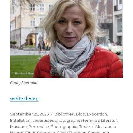
Cindy Sherman
„Cindy Sherman – Sammlung Falckenberg (Deichto
weiterlesen
Veröffentlicht
Kategorien
September 25, 2023
Bibliothek
,
Blog
,
Exposition
,
am
Installation
,
Les artistes photographes femmès
,
Literatur
,
Schlagwörter
Museum
,
Personalie
,
Photographie
,
Texte
Alessandra
Nappo
,
Cindy Sherman
,
Cindy Sherman-Sammlung