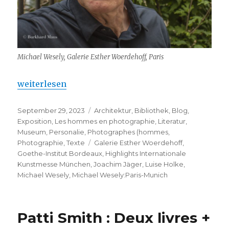
Michael Wesely, Galerie Esther Woerdehoff, Paris
„Michael Wesely : Paris – Munich“
weiterlesen
Veröffentlicht
Kategorien
September 29, 2023
Architektur
,
Bibliothek
,
Blog
,
am
Exposition
,
Les hommes en photographie
,
Literatur
,
Museum
,
Personalie
,
Photographes (hommes
,
Schlagwörter
Photographie
,
Texte
Galerie Esther Woerdehoff
,
Goethe-Institut Bordeaux
,
Highlights Internationale
Kunstmesse München
,
Joachim Jäger
,
Luise Holke
,
Michael Wesely
,
Michael Wesely:Paris-Munich
Patti Smith : Deux livres +