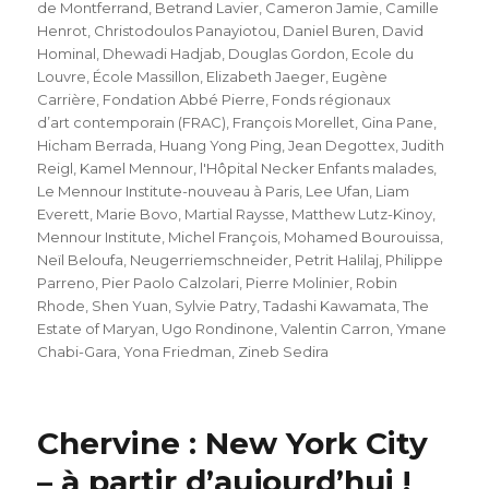
de Montferrand
,
Betrand Lavier
,
Cameron Jamie
,
Camille
Henrot
,
Christodoulos Panayiotou
,
Daniel Buren
,
David
Hominal
,
Dhewadi Hadjab
,
Douglas Gordon
,
Ecole du
Louvre
,
École Massillon
,
Elizabeth Jaeger
,
Eugène
Carrière
,
Fondation Abbé Pierre
,
Fonds régionaux
d’art contemporain (FRAC)
,
François Morellet
,
Gina Pane
,
Hicham Berrada
,
Huang Yong Ping
,
Jean Degottex
,
Judith
Reigl
,
Kamel Mennour
,
l'Hôpital Necker Enfants malades
,
Le Mennour Institute-nouveau à Paris
,
Lee Ufan
,
Liam
Everett
,
Marie Bovo
,
Martial Raysse
,
Matthew Lutz-Kinoy
,
Mennour Institute
,
Michel François
,
Mohamed Bourouissa
,
Neïl Beloufa
,
Neugerriemschneider
,
Petrit Halilaj
,
Philippe
Parreno
,
Pier Paolo Calzolari
,
Pierre Molinier
,
Robin
Rhode
,
Shen Yuan
,
Sylvie Patry
,
Tadashi Kawamata
,
The
Estate of Maryan
,
Ugo Rondinone
,
Valentin Carron
,
Ymane
Chabi-Gara
,
Yona Friedman
,
Zineb Sedira
Chervine : New York City
– à partir d’aujourd’hui !