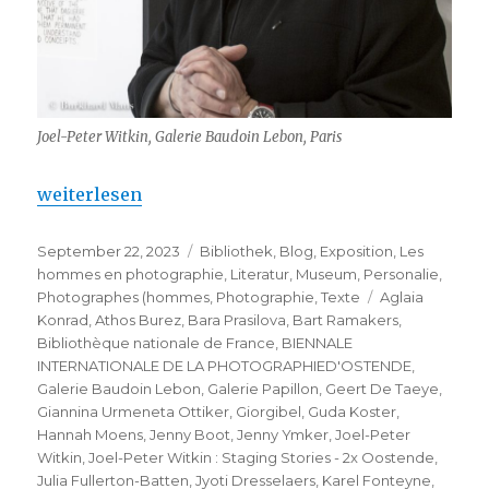
Joel-Peter Witkin, Galerie Baudoin Lebon, Paris
„Joel-Peter Witkin : Staging Stories – 2x Oostende“
weiterlesen
Veröffentlicht
Kategorien
September 22, 2023
Bibliothek
,
Blog
,
Exposition
,
Les
am
hommes en photographie
,
Literatur
,
Museum
,
Personalie
,
Schlagwörter
Photographes (hommes
,
Photographie
,
Texte
Aglaia
Konrad
,
Athos Burez
,
Bara Prasilova
,
Bart Ramakers
,
Bibliothèque nationale de France
,
BIENNALE
INTERNATIONALE DE LA PHOTOGRAPHIED'OSTENDE
,
Galerie Baudoin Lebon
,
Galerie Papillon
,
Geert De Taeye
,
Giannina Urmeneta Ottiker
,
Giorgibel
,
Guda Koster
,
Hannah Moens
,
Jenny Boot
,
Jenny Ymker
,
Joel-Peter
Witkin
,
Joel-Peter Witkin : Staging Stories - 2x Oostende
,
Julia Fullerton-Batten
,
Jyoti Dresselaers
,
Karel Fonteyne
,