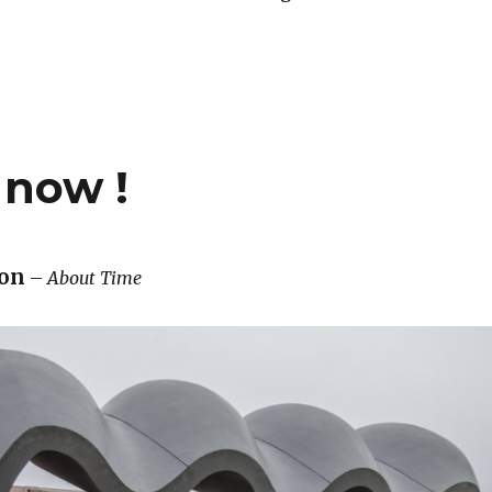
c …. – We are not surprised ….“
 now !
con
–
About Time