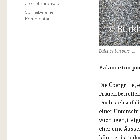
are not surprised
Schreibe einen
zu
Kommentar
Balance
ton
porc
….
Balance ton porc …..
–
We
are
Balance ton por
not
surprised
….
Die Übergriffe,
Frauen betreffen
Doch sich auf di
einer Unterschr
wichtigen, tief
eher eine Äusse
könnte -ist jedo