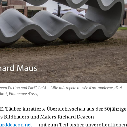
en Fiction and Fact“, LaM – Lille métropole musée d’art moderne, d’art
 brut, Villeneuve d’Ascq
 E. Täuber kuratierte Übersichtsschau aus der 50jährig
es Bildhauers und Malers Richard Deacon
harddeacon.net
– mit zum Teil bisher unveröffentlichen