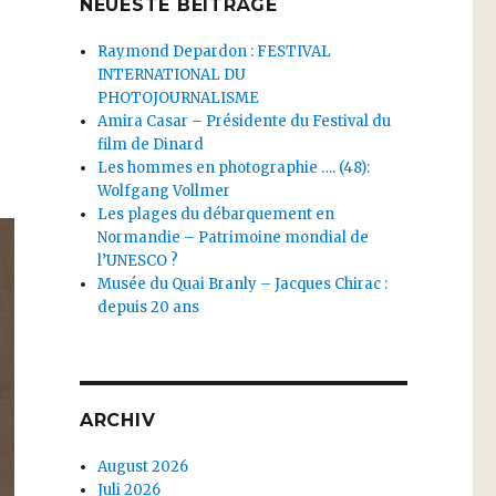
NEUESTE BEITRÄGE
Raymond Depardon : FESTIVAL
INTERNATIONAL DU
PHOTOJOURNALISME
Amira Casar – Présidente du Festival du
film de Dinard
Les hommes en photographie …. (48):
Wolfgang Vollmer
Les plages du débarquement en
Normandie – Patrimoine mondial de
l’UNESCO ?
Musée du Quai Branly – Jacques Chirac :
depuis 20 ans
ARCHIV
August 2026
Juli 2026