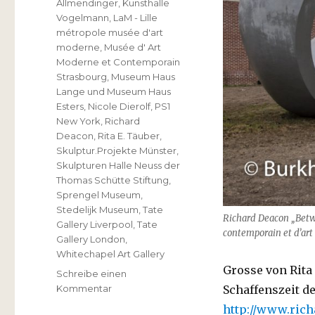
Allmendinger
,
Kunsthalle
Vogelmann
,
LaM - Lille
métropole musée d'art
moderne
,
Musée d' Art
Moderne et Contemporain
Strasbourg
,
Museum Haus
Lange und Museum Haus
Esters
,
Nicole Dierolf
,
PS1
New York
,
Richard
Deacon
,
Rita E. Täuber
,
Skulptur.Projekte Münster
,
Skulpturen Halle Neuss der
Thomas Schütte Stiftung
,
Sprengel Museum
,
Stedelijk Museum
,
Tate
Richard Deacon „Betwe
Gallery Liverpool
,
Tate
contemporain et d’art
Gallery London
,
Whitechapel Art Gallery
Grosse von Rita
Schreibe einen
zu
Schaffenszeit d
Kommentar
Richard
http://www.ric