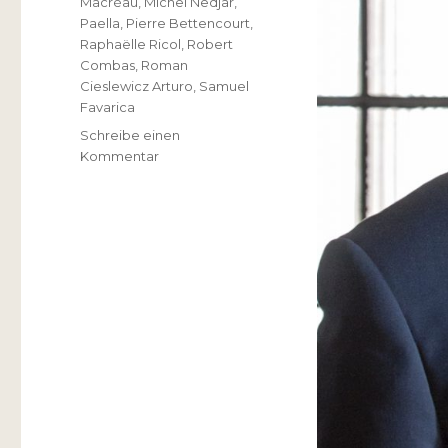
Macréau
,
Michel Nedjar
,
Paella
,
Pierre Bettencourt
,
Raphaëlle Ricol
,
Robert
Combas
,
Roman
Cieslewicz Arturo
,
Samuel
Favarica
Schreibe einen
zu
Kommentar
Jean-
Hubert
Martin
–
Visionnaire
pour
la
liberté