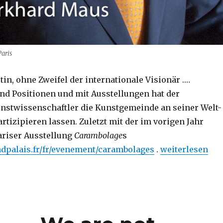
aris
in, ohne Zweifel der internationale Visionär .…
nd Positionen und mit Ausstellungen hat der
nstwissenschaftler die Kunstgemeinde an seiner Welt-
rtizipieren lassen. Zuletzt mit der im vorigen Jahr
ariser Ausstellung
Carambolage
s
„Jean-Hubert Ma
dpalais.fr/fr/evenement/carambolages
.
weiterlesen