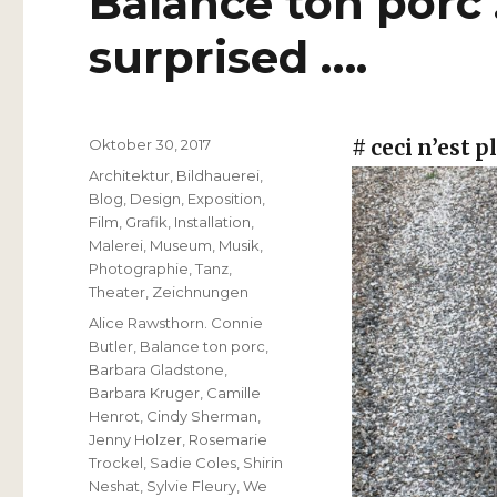
Balance ton porc 
surprised ….
Veröffentlicht
Oktober 30, 2017
# ceci n’est p
am
Kategorien
Architektur
,
Bildhauerei
,
Blog
,
Design
,
Exposition
,
Film
,
Grafik
,
Installation
,
Malerei
,
Museum
,
Musik
,
Photographie
,
Tanz
,
Theater
,
Zeichnungen
Schlagwörter
Alice Rawsthorn. Connie
Butler
,
Balance ton porc
,
Barbara Gladstone
,
Barbara Kruger
,
Camille
Henrot
,
Cindy Sherman
,
Jenny Holzer
,
Rosemarie
Trockel
,
Sadie Coles
,
Shirin
Neshat
,
Sylvie Fleury
,
We