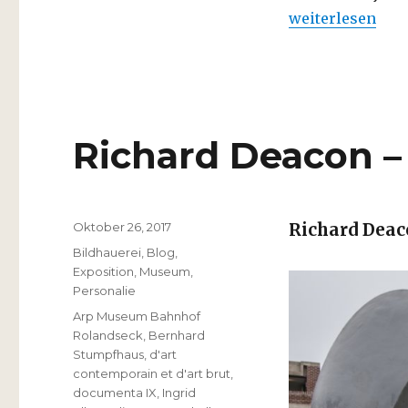
„Balance ton por
weiterlesen
Richard Deacon –
Veröffentlicht
Oktober 26, 2017
Richard Dea
am
Kategorien
Bildhauerei
,
Blog
,
Exposition
,
Museum
,
Personalie
Schlagwörter
Arp Museum Bahnhof
Rolandseck
,
Bernhard
Stumpfhaus
,
d'art
contemporain et d'art brut
,
documenta IX
,
Ingrid