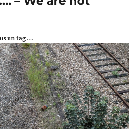
…. – We are not
lus un tag ….