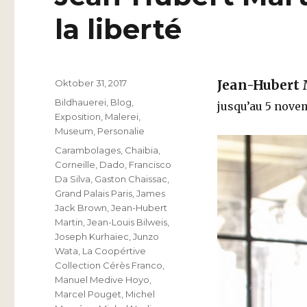
la liberté
Veröffentlicht
Oktober 31, 2017
Jean-Hubert 
am
Kategorien
Bildhauerei
,
Blog
,
jusqu’au 5 nove
Exposition
,
Malerei
,
Museum
,
Personalie
Schlagwörter
Carambolages
,
Chaibia
,
Corneille
,
Dado
,
Francisco
Da Silva
,
Gaston Chaissac
,
Grand Palais Paris
,
James
Jack Brown
,
Jean-Hubert
Martin
,
Jean-Louis Bilweis
,
Joseph Kurhaiec
,
Junzo
Wata
,
La Coopértive
Collection Cérès Franco
,
Manuel Medive Hoyo
,
Marcel Pouget
,
Michel