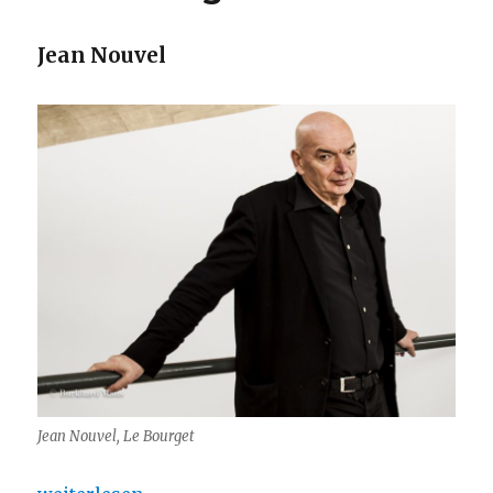
Jean Nouvel
Jean Nouvel, Le Bourget
„Jean Nouvel – Museum of Art Pudong“