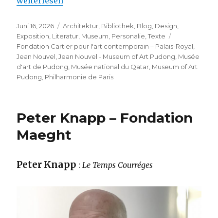
weiterlesen
Veröffentlicht
Kategorien
Juni 16, 2026
Architektur
,
Bibliothek
,
Blog
,
Design
,
am
Schlagwörter
Exposition
,
Literatur
,
Museum
,
Personalie
,
Texte
Fondation Cartier pour l'art contemporain – Palais-Royal
,
Jean Nouvel
,
Jean Nouvel - Museum of Art Pudong
,
Musée
d'art de Pudong
,
Musée national du Qatar
,
Museum of Art
Pudong
,
Philharmonie de Paris
Peter Knapp – Fondation
Maeght
Peter Knapp
:
Le Temps Courréges