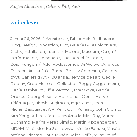
Staffan Ahrenberg , Cahiers d’Art, Paris
„Cahiers d’Art – 100 ans au service de l’art“
weiterlesen
Veröffentlicht
Kategorien
Januar 26, 2026
Architektur
,
Bibliothek
,
Bildhauerei
,
am
Blog
,
Design
,
Exposition
,
Film
,
Galeries - Les pionniers
,
Grafik
,
Installation
,
Literatur
,
Malerei
,
Museum
,
Où ça ?
,
Performance
,
Personalie
,
Photographie
,
Texte
,
Schlagwörter
Zeichnungen
Adel Abdessemed
,
Ai Weiwei
,
Andreas
Eriksson
,
Arthur Jafa
,
Barba
,
Beatriz Colomina
,
Cahiers
d'Art
,
Cahiers d’Art - 100 ans au service de l’art
,
Cécile
Debray
,
Cildo Meireles
,
Collection Peggy Guggenheim
,
Daniel Birnbaum
,
Effie Rentzou
,
Ever Goya
,
Gabriel
Orozco
,
Georg Baselitz
,
Hans Ulrich Obrist
,
Hervé
Télémaque
,
Hiroshi Sugimoto
,
Inge Mahn
,
Jean-
Michel Basquiat et A.R. Penck
,
Jill Mulleady
,
John Giorno
,
Kim Yong-Ik
,
Lee Ufan
,
Lucas Arruda
,
Man Ray
,
Marcel
Duchamp
,
Marina Perez Simão
,
Martin Kippenberger
,
MDAM
,
Miró
,
Monika Sosnowska
,
Musée Benaki
,
Musée
national Picasso-Paris
,
Musée Reina Sofía
,
Museum of