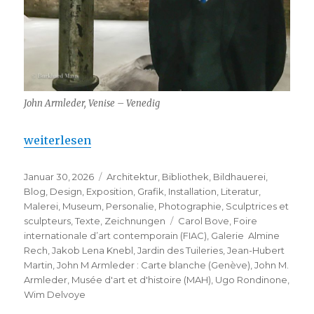
John Armleder, Venise – Venedig
„John M Armleder : Carte blanche (Genève)“
weiterlesen
Veröffentlicht
Kategorien
Januar 30, 2026
Architektur
,
Bibliothek
,
Bildhauerei
,
am
Blog
,
Design
,
Exposition
,
Grafik
,
Installation
,
Literatur
,
Malerei
,
Museum
,
Personalie
,
Photographie
,
Sculptrices et
Schlagwörter
sculpteurs
,
Texte
,
Zeichnungen
Carol Bove
,
Foire
internationale d’art contemporain (FIAC)
,
Galerie Almine
Rech
,
Jakob Lena Knebl
,
Jardin des Tuileries
,
Jean-Hubert
Martin
,
John M Armleder : Carte blanche (Genève)
,
John M.
Armleder
,
Musée d'art et d'histoire (MAH)
,
Ugo Rondinone
,
Wim Delvoye