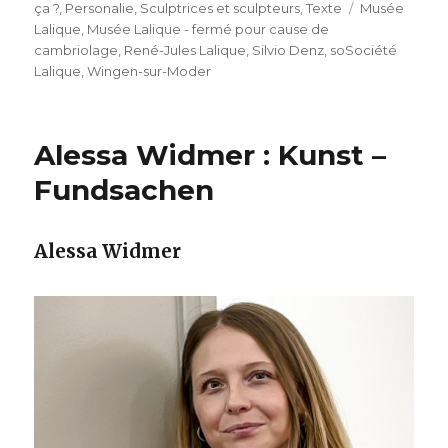
Schlagwörte
ça ?
,
Personalie
,
Sculptrices et sculpteurs
,
Texte
Musée
Lalique
,
Musée Lalique - fermé pour cause de
cambriolage
,
René-Jules Lalique
,
Silvio Denz
,
soSociété
Lalique
,
Wingen-sur-Moder
Alessa Widmer : Kunst –
Fundsachen
Alessa Widmer