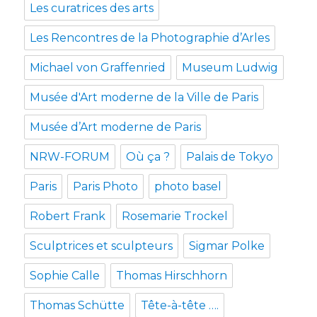
Les curatrices des arts
Les Rencontres de la Photographie d’Arles
Michael von Graffenried
Museum Ludwig
Musée d'Art moderne de la Ville de Paris
Musée d’Art moderne de Paris
NRW-FORUM
Où ça ?
Palais de Tokyo
Paris
Paris Photo
photo basel
Robert Frank
Rosemarie Trockel
Sculptrices et sculpteurs
Sigmar Polke
Sophie Calle
Thomas Hirschhorn
Thomas Schütte
Tête-à-tête ….