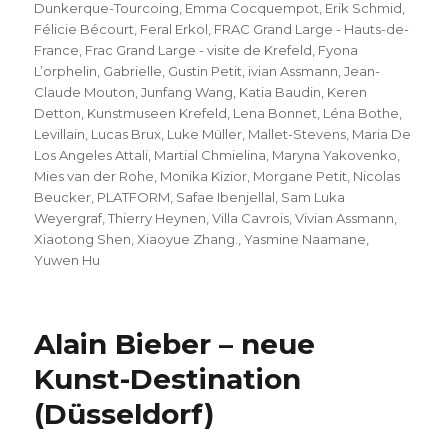
Dunkerque-Tourcoing
,
Emma Cocquempot
,
Erik Schmid
,
Félicie Bécourt
,
Feral Erkol
,
FRAC Grand Large - Hauts-de-
France
,
Frac Grand Large - visite de Krefeld
,
Fyona
L’orphelin
,
Gabrielle
,
Gustin Petit
,
ivian Assmann
,
Jean-
Claude Mouton
,
Junfang Wang
,
Katia Baudin
,
Keren
Detton
,
Kunstmuseen Krefeld
,
Lena Bonnet
,
Léna Bothe
,
Levillain
,
Lucas Brux
,
Luke Müller
,
Mallet-Stevens
,
Maria De
Los Angeles Attali
,
Martial Chmielina
,
Maryna Yakovenko
,
Mies van der Rohe
,
Monika Kizior
,
Morgane Petit
,
Nicolas
Beucker
,
PLATFORM
,
Safae Ibenjellal
,
Sam Luka
Weyergraf
,
Thierry Heynen
,
Villa Cavrois
,
Vivian Assmann
,
Xiaotong Shen
,
Xiaoyue Zhang.
,
Yasmine Naamane
,
Yuwen Hu
Alain Bieber – neue
Kunst-Destination
(Düsseldorf)