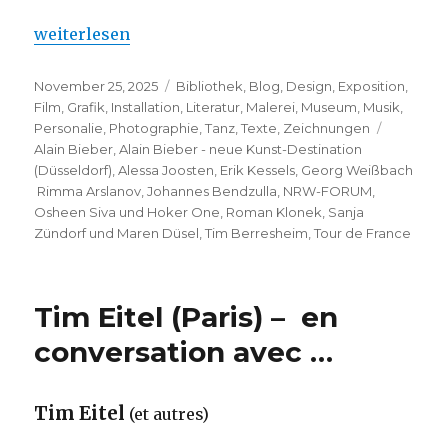
„Alain Bieber – neue Kunst-Destination (Düsseldor
weiterlesen
Veröffentlicht
Kategorien
November 25, 2025
Bibliothek
,
Blog
,
Design
,
Exposition
,
am
Film
,
Grafik
,
Installation
,
Literatur
,
Malerei
,
Museum
,
Musik
,
Schlagwö
Personalie
,
Photographie
,
Tanz
,
Texte
,
Zeichnungen
Alain Bieber
,
Alain Bieber - neue Kunst-Destination
(Düsseldorf)
,
Alessa Joosten
,
Erik Kessels
,
Georg Weißbach
Rimma Arslanov
,
Johannes Bendzulla
,
NRW-FORUM
,
Osheen Siva und Hoker One
,
Roman Klonek
,
Sanja
Zündorf und Maren Düsel
,
Tim Berresheim
,
Tour de France
Tim Eitel (Paris) – en
conversation avec …
Tim Eitel
(et autres)