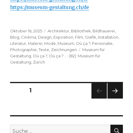
https://museum-gestaltung.ch/de
Veröffentlicht
Kategorien
Oktober 16, 2025
Architektur
,
Bibliothek
,
Bildhauerei
,
am
Blog
,
Cinéma
,
Design
,
Exposition
,
Film
,
Grafik
,
Installation
,
Literatur
,
Malerei
,
Mode
,
Museum
,
Où ça ?
,
Personalie
,
Schlagwörter
Photographie
,
Texte
,
Zeichnungen
Museum für
Gestaltung
,
Où ça ?
,
Où ça ? .... (82): Museum für
Gestaltung
,
Zürich
Seitennummerierung
SEITE
1
NÄC
der
HSTE
SEIT
Beiträge
E
SU
Suche