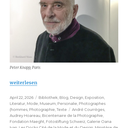
Peter Knapp, Paris
„Peter Knapp – Fondation Maeght“
weiterlesen
Veröffentlicht
Kategorien
April 22, 2026
Bibliothek
,
Blog
,
Design
,
Exposition
,
am
Literatur
,
Mode
,
Museum
,
Personalie
,
Photographes
Schlagwörter
(hommes
,
Photographie
,
Texte
André Courrèges
,
Audrey Hoareau
,
Bicentenaire de la Photographie
,
Fondation Maeght
,
Fotostiftung Schweiz
,
Galerie Oana
Ivan
,
Les Docks Cité de la Mode et du Design
,
Ministère de