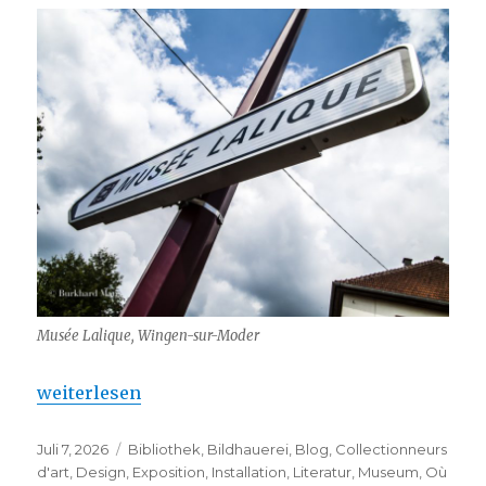
Musée Lalique, Wingen-sur-Moder
„Musée Lalique – fermé pour cause de cambriolage
weiterlesen
Veröffentlicht
Kategorien
Juli 7, 2026
Bibliothek
,
Bildhauerei
,
Blog
,
Collectionneurs
am
d'art
,
Design
,
Exposition
,
Installation
,
Literatur
,
Museum
,
Où