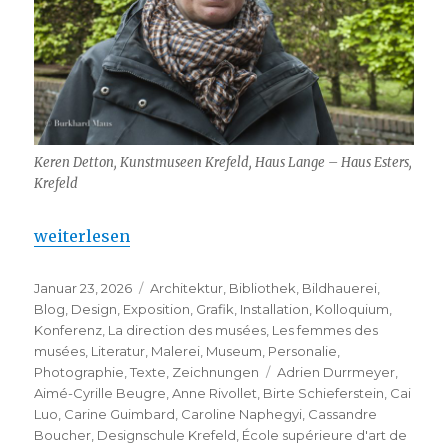
Keren Detton, Kunstmuseen Krefeld, Haus Lange – Haus Esters,
Krefeld
„Frac Grand Large – visite de Krefeld“
weiterlesen
Veröffentlicht
Kategorien
Januar 23, 2026
Architektur
,
Bibliothek
,
Bildhauerei
,
am
Blog
,
Design
,
Exposition
,
Grafik
,
Installation
,
Kolloquium
,
Konferenz
,
La direction des musées
,
Les femmes des
musées
,
Literatur
,
Malerei
,
Museum
,
Personalie
,
Schlagwörter
Photographie
,
Texte
,
Zeichnungen
Adrien Durrmeyer
,
Aimé-Cyrille Beugre
,
Anne Rivollet
,
Birte Schieferstein
,
Cai
Luo
,
Carine Guimbard
,
Caroline Naphegyi
,
Cassandre
Boucher
,
Designschule Krefeld
,
École supérieure d'art de