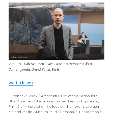
Tim Eitel, Galerie Eigen + Art, Foire Internationale d’Art
Contemporain, Grand Palais, Paris
„Tim Eitel (Paris) – en conversation avec …“
weiterlesen
Veröffentlicht
Kategorien
Oktober 23, 2025
Architektur
,
Bibliothek
,
Bildhauerei
,
am
Blog
,
Cinéma
,
Collectionneurs d'art
,
Design
,
Exposition
,
Film
,
Grafik
,
Installation
,
Kolloquium
,
Konferenz
,
Literatur
,
Malerei
,
Mode
,
Museum
,
Musik
,
Personalie
,
Photographie
,