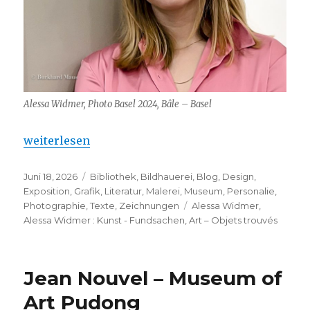
Alessa Widmer, Photo Basel 2024, Bâle – Basel
„Alessa Widmer : Kunst – Fundsachen“
weiterlesen
Veröffentlicht
Kategorien
Juni 18, 2026
Bibliothek
,
Bildhauerei
,
Blog
,
Design
,
am
Exposition
,
Grafik
,
Literatur
,
Malerei
,
Museum
,
Personalie
,
Schlagwörter
Photographie
,
Texte
,
Zeichnungen
Alessa Widmer
,
Alessa Widmer : Kunst - Fundsachen
,
Art – Objets trouvés
Jean Nouvel – Museum of
Art Pudong