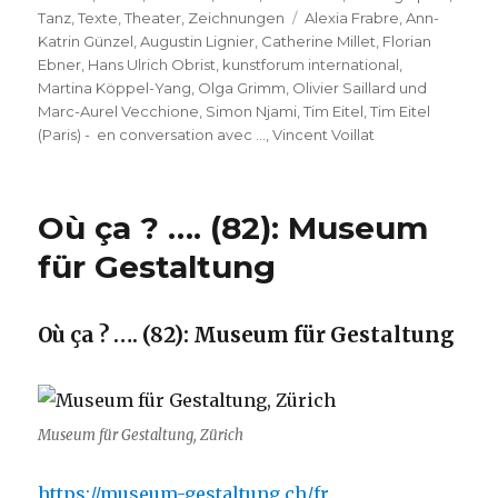
Schlagwörter
Tanz
,
Texte
,
Theater
,
Zeichnungen
Alexia Frabre
,
Ann-
Katrin Günzel
,
Augustin Lignier
,
Catherine Millet
,
Florian
Ebner
,
Hans Ulrich Obrist
,
kunstforum international
,
Martina Köppel-Yang
,
Olga Grimm
,
Olivier Saillard und
Marc-Aurel Vecchione
,
Simon Njami
,
Tim Eitel
,
Tim Eitel
(Paris) - en conversation avec ...
,
Vincent Voillat
Où ça ? …. (82): Museum
für Gestaltung
Où ça ? …. (82): Museum für Gestaltung
Museum für Gestaltung, Zürich
https://museum-gestaltung.ch/fr