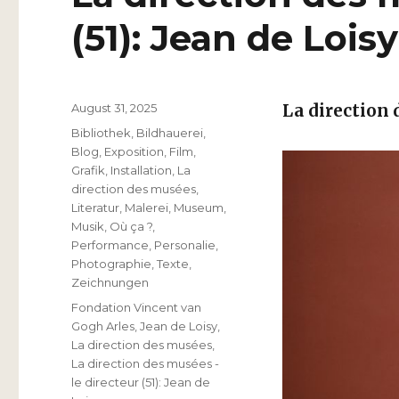
(51): Jean de Loisy
Veröffentlicht
August 31, 2025
La direction
am
Kategorien
Bibliothek
,
Bildhauerei
,
Blog
,
Exposition
,
Film
,
Grafik
,
Installation
,
La
direction des musées
,
Literatur
,
Malerei
,
Museum
,
Musik
,
Où ça ?
,
Performance
,
Personalie
,
Photographie
,
Texte
,
Zeichnungen
Schlagwörter
Fondation Vincent van
Gogh Arles
,
Jean de Loisy
,
La direction des musées
,
La direction des musées -
le directeur (51): Jean de