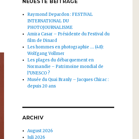
NEUESTE BEITRÄGE
Raymond Depardon : FESTIVAL
INTERNATIONAL DU
PHOTOJOURNALISME
Amira Casar – Présidente du Festival du
film de Dinard
Les hommes en photographie …. (48):
Wolfgang Vollmer
Les plages du débarquement en
Normandie – Patrimoine mondial de
l’UNESCO ?
Musée du Quai Branly – Jacques Chirac :
depuis 20 ans
ARCHIV
August 2026
Juli 2026