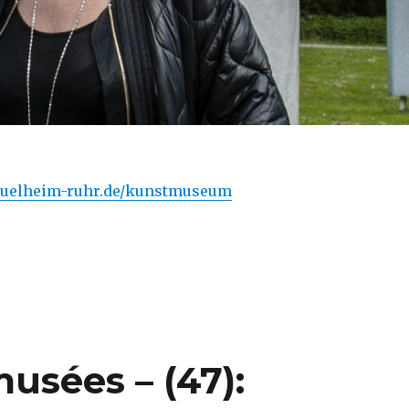
.muelheim-ruhr.de/kunstmuseum
musées – (47):