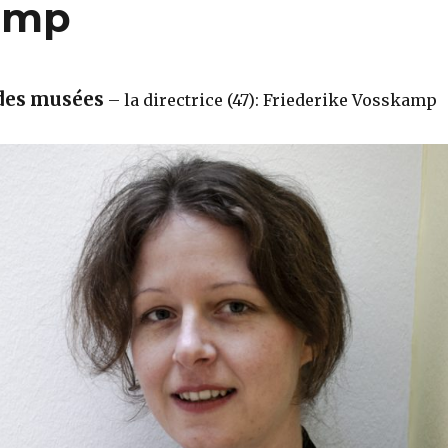
kamp
 des musées
– la directrice (47): Friederike Vosskamp