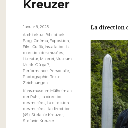
Kreuzer
Veröffentlicht
Januar 9, 2025
La direction
am
Kategorien
Architektur
,
Bibliothek
,
Blog
,
Cinéma
,
Exposition
,
Film
,
Grafik
,
Installation
,
La
direction des musées
,
Literatur
,
Malerei
,
Museum
,
Musik
,
Où ça ?
,
Performance
,
Personalie
,
Photographie
,
Texte
,
Zeichnungen
Schlagwörter
Kunstmuseum Mülheim an
der Ruhr
,
La direction
des musées
,
La direction
des musées - la directrice
(49): Stefanie Kreuzer
,
Stefanie Kreuzer