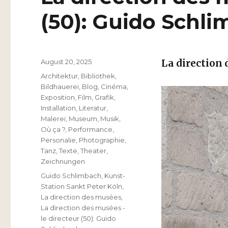
(50): Guido Schl
Veröffentlicht
August 20, 2025
La direction 
am
Kategorien
Architektur
,
Bibliothek
,
Bildhauerei
,
Blog
,
Cinéma
,
Exposition
,
Film
,
Grafik
,
Installation
,
Literatur
,
Malerei
,
Museum
,
Musik
,
Où ça ?
,
Performance
,
Personalie
,
Photographie
,
Tanz
,
Texte
,
Theater
,
Zeichnungen
Schlagwörter
Guido Schlimbach
,
Kunst-
Station Sankt Peter Köln
,
La direction des musées
,
La direction des musées -
le directeur (50): Guido