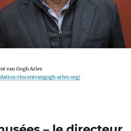
ent van Gogh Arles
dation-vincentvangogh-arles.org/
musées – le directeur