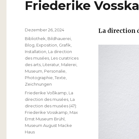
Friederike Voss
Veröffentlicht
Dezember 26, 2024
La direction
am
Kategorien
Bibliothek
,
Bildhauerei
,
Blog
,
Exposition
,
Grafik
,
Installation
,
La direction
des musées
,
Les curatrices
des arts
,
Literatur
,
Malerei
,
Museum
,
Personalie
,
Photographie
,
Texte
,
Zeichnungen
Schlagwörter
Friederike Voßkamp
,
La
direction des musées
,
La
direction des musées (47):
Friederike Vosskamp
,
Max
Ernst Museum Brühl
,
Museum August Macke
Haus