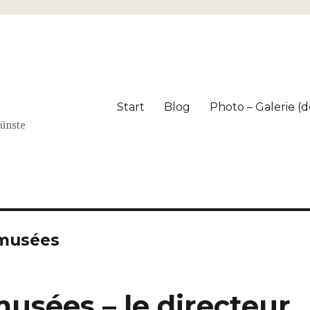
Start
Blog
Photo – Galerie (dé
Künste
 musées
musées – le directeur