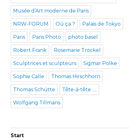
Musée d’Art moderne de Paris
NRW-FORUM
Où ça ?
Palais de Tokyo
Paris
Paris Photo
photo basel
Robert Frank
Rosemarie Trockel
Sculptrices et sculpteurs
Sigmar Polke
Sophie Calle
Thomas Hirschhorn
Thomas Schütte
Tête-à-tête ….
Wolfgang Tillmans
Start