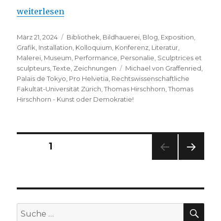
„Thomas Hirschhorn – Kunst oder Demokratie!“
weiterlesen
Veröffentlicht
Kategorien
März 21, 2024
Bibliothek
,
Bildhauerei
,
Blog
,
Exposition
,
am
Grafik
,
Installation
,
Kolloquium
,
Konferenz
,
Literatur
,
Malerei
,
Museum
,
Performance
,
Personalie
,
Sculptrices et
Schlagwörter
sculpteurs
,
Texte
,
Zeichnungen
Michael von Graffenried
,
Palais de Tokyo
,
Pro Helvetia
,
Rechtswissenschaftliche
Fakultät-Universität Zürich
,
Thomas Hirschhorn
,
Thomas
Hirschhorn - Kunst oder Demokratie!
Seitennummerierung
SEITE
1
NÄC
der
HSTE
SEIT
Beiträge
E
SU
Suche