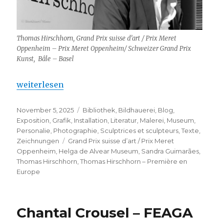
Thomas Hirschhorn, Grand Prix suisse d’art / Prix Meret
Oppenheim – Prix Meret Oppenheim/ Schweizer Grand Prix
Kunst, Bâle – Basel
„Thomas Hirschhorn – Première en Europe“
weiterlesen
Veröffentlicht
Kategorien
November 5, 2025
Bibliothek
,
Bildhauerei
,
Blog
,
am
Exposition
,
Grafik
,
Installation
,
Literatur
,
Malerei
,
Museum
,
Personalie
,
Photographie
,
Sculptrices et sculpteurs
,
Texte
,
Schlagwörter
Zeichnungen
Grand Prix suisse d’art / Prix Meret
Oppenheim
,
Helga de Alvear Museum
,
Sandra Guimarães
,
Thomas Hirschhorn
,
Thomas Hirschhorn – Première en
Europe
Chantal Crousel – FEAGA