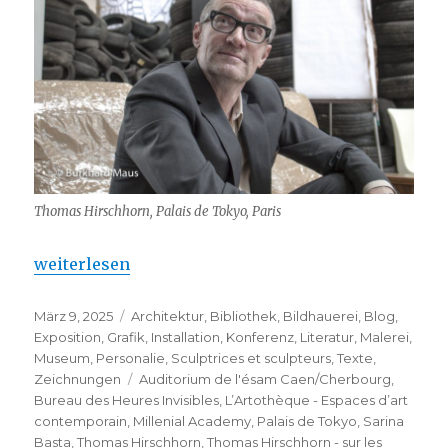
Thomas Hirschhorn, Palais de Tokyo, Paris
„Thomas Hirschhorn – sur les monuments et leur
weiterlesen
Veröffentlicht
Kategorien
März 9, 2025
Architektur
,
Bibliothek
,
Bildhauerei
,
Blog
,
am
Exposition
,
Grafik
,
Installation
,
Konferenz
,
Literatur
,
Malerei
,
Museum
,
Personalie
,
Sculptrices et sculpteurs
,
Texte
,
Schlagwörter
Zeichnungen
Auditorium de l'ésam Caen/Cherbourg
,
Bureau des Heures Invisibles
,
L’Artothèque - Espaces d’art
contemporain
,
Millenial Academy
,
Palais de Tokyo
,
Sarina
Basta
,
Thomas Hirschhorn
,
Thomas Hirschhorn - sur les