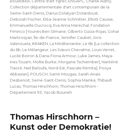
Boulesteix
,
Centre d'art Ygrec-ENSAPC
,
Charlie Aubry
,
Collection départementale d'art contemporain de la
Seine-Saint-Denis
,
Darius Dolatyari Dolatdoust
,
Deborah Fischer
,
Eléa-Jeanne Schmitter
,
Elliott Causse
,
Emmanuelle Ducrocq
,
Eva Anna Maréchal
,
Fondation
Fiminco [Younès Ben Slimane
,
Gilberto Güiza-Rojas
,
Gohar
Martirosyan
,
Île-de-France
,
Jennifer Caubet
,
Joris
Valenzuela
,
KRAKEN
,
La Méditerranée
,
Le 6b [La collection
du 6b
,
Le Mélangeur
,
Les Sœurs Chevalme
,
Louis Verret
,
Lucile Boiron & Dana-Fiona Armour
,
Luke James
,
Maya-
Ines Touam
,
Mollie Burke
,
Morgane Tschiember]
,
Nanténé
Traoré
,
Neïl Beloufa
,
Nord-Est
,
Pascale Rémita]
,
Pooya
Abbasian]
,
POUSCH
,
Samir Mougas
,
Sarah-Anaïs
Desbenoit
,
Seine-Saint-Denis
,
Sophia Mainka
,
Thibault
Lucas
,
Thomas Hirschhorn
,
Thomas Hirschhorn -
Département 93
,
Yacob Bizuneh
Thomas Hirschhorn –
Kunst oder Demokratie!