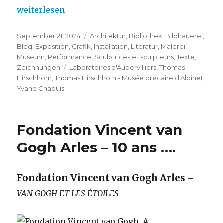
„Thomas Hirschhorn – Musée précaire d’Albinet“
weiterlesen
Veröffentlicht
Kategorien
September 21, 2024
Architektur
,
Bibliothek
,
Bildhauerei
,
am
Blog
,
Exposition
,
Grafik
,
Installation
,
Literatur
,
Malerei
,
Museum
,
Performance
,
Sculptrices et sculpteurs
,
Texte
,
Schlagwörter
Zeichnungen
Laboratoires d'Aubervilliers
,
Thomas
Hirschhorn
,
Thomas Hirschhorn - Musée précaire d'Albinet
,
Yvane Chapuis
Fondation Vincent van
Gogh Arles – 10 ans ….
Fondation Vincent van Gogh Arles
–
VAN GOGH ET LES ÉTOILES