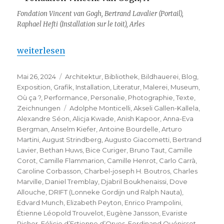
Fondation Vincent van Gogh, Bertrand Lavalier (Portail),
Raphael Hefti (Installation sur le toit), Arles
„Fondation Vincent van Gogh Arles – 10 ans ….“
weiterlesen
Veröffentlicht
Kategorien
Mai 26, 2024
Architektur
,
Bibliothek
,
Bildhauerei
,
Blog
,
am
Exposition
,
Grafik
,
Installation
,
Literatur
,
Malerei
,
Museum
,
Où ça ?
,
Performance
,
Personalie
,
Photographie
,
Texte
,
Schlagwörter
Zeichnungen
Adolphe Monticelli
,
Akseli Gallen-Kallela
,
Alexandre Séon
,
Alicja Kwade
,
Anish Kapoor
,
Anna-Eva
Bergman
,
Anselm Kiefer
,
Antoine Bourdelle
,
Arturo
Martini
,
August Strindberg
,
Augusto Giacometti
,
Bertrand
Lavier
,
Bethan Huws
,
Bice Curiger
,
Bruno Taut
,
Camille
Corot
,
Camille Flammarion
,
Camille Henrot
,
Carlo Carrà
,
Caroline Corbasson
,
Charbel-joseph H. Boutros
,
Charles
Marville
,
Daniel Tremblay
,
Djabril Boukhenaïssi
,
Dove
Allouche
,
DRIFT (Lonneke Gordijn und Ralph Nauta)
,
Edvard Munch
,
Elizabeth Peyton
,
Enrico Prampolini
,
Étienne Léopold Trouvelot
,
Eugène Jansson
,
Evariste
Richer
,
Félicie d’Estienne d’Orves
,
Ferdinand Quénisset
,