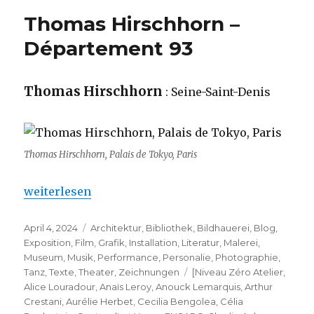
Thomas Hirschhorn –
Département 93
Thomas Hirschhorn
: Seine-Saint-Denis
Thomas Hirschhorn, Palais de Tokyo, Paris
„Thomas Hirschhorn – Département 93 “
weiterlesen
Veröffentlicht
Kategorien
April 4, 2024
Architektur
,
Bibliothek
,
Bildhauerei
,
Blog
,
am
Exposition
,
Film
,
Grafik
,
Installation
,
Literatur
,
Malerei
,
Museum
,
Musik
,
Performance
,
Personalie
,
Photographie
,
Schlagwörter
Tanz
,
Texte
,
Theater
,
Zeichnungen
[Niveau Zéro Atelier
,
Alice Louradour
,
Anaïs Leroy
,
Anouck Lemarquis
,
Arthur
Crestani
,
Aurélie Herbet
,
Cecilia Bengolea
,
Célia