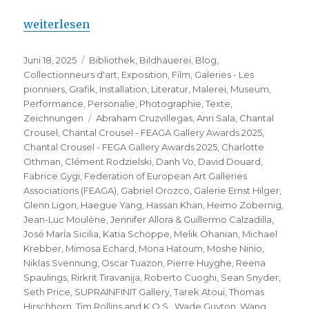
„Chantal Crousel – FEAGA Gallery Awards 2025“
weiterlesen
Veröffentlicht
Kategorien
Juni 18, 2025
Bibliothek
,
Bildhauerei
,
Blog
,
am
Collectionneurs d'art
,
Exposition
,
Film
,
Galeries - Les
pionniers
,
Grafik
,
Installation
,
Literatur
,
Malerei
,
Museum
,
Performance
,
Personalie
,
Photographie
,
Texte
,
Schlagwörter
Zeichnungen
Abraham Cruzvillegas
,
Anri Sala
,
Chantal
Crousel
,
Chantal Crousel - FEAGA Gallery Awards 2025
,
Chantal Crousel - FEGA Gallery Awards 2025
,
Charlotte
Othman
,
Clément Rodzielski
,
Danh Vo
,
David Douard
,
Fabrice Gygi
,
Federation of European Art Galleries
Associations (FEAGA)
,
Gabriel Orozco
,
Galerie Ernst Hilger
,
Glenn Ligon
,
Haegue Yang
,
Hassan Khan
,
Heimo Zobernig
,
Jean-Luc Moulène
,
Jennifer Allora & Guillermo Calzadilla
,
José María Sicilia
,
Katia Schöppe
,
Melik Ohanian
,
Michael
Krebber
,
Mimosa Echard
,
Mona Hatoum
,
Moshe Ninio
,
Niklas Svennung
,
Oscar Tuazon
,
Pierre Huyghe
,
Reena
Spaulings
,
Rirkrit Tiravanija
,
Roberto Cuoghi
,
Sean Snyder
,
Seth Price
,
SUPRAINFINIT Gallery
,
Tarek Atoui
,
Thomas
Hirschhorn
,
Tim Rollins and K.O.S.
,
Wade Guyton
,
Wang