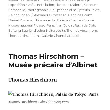
am
Exposition
,
Grafik
,
Installation
,
Literatur
,
Malerei
,
Museum
,
Personalie
,
Photographie
,
Sculptrices et sculpteurs
,
Texte
,
Schlagwörter
Zeichnungen
Alexandre Costanzo
,
Candice Breitz
,
Daniel Costanzo
,
Documenta
,
Galerie Chantal Crousel
,
Musée national Picasso-Paris
,
Nan Goldin
,
Rachida Dati
,
Stiftung Saarländischer Kulturbesitz
,
Thomas Hirschhorn
,
Thomas Hirschhorn - Galerie Chantal Crousel
Thomas Hirschhorn –
Musée précaire d’Albinet
Thomas Hirschhorn
Thomas Hirschhorn, Palais de Tokyo, Paris