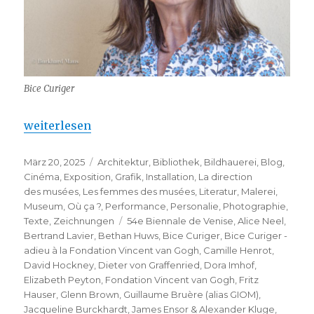
Bice Curiger
„Bice Curiger – adieu à la Fondation Vincent van G
weiterlesen
Veröffentlicht
Kategorien
März 20, 2025
Architektur
,
Bibliothek
,
Bildhauerei
,
Blog
,
am
Cinéma
,
Exposition
,
Grafik
,
Installation
,
La direction
des musées
,
Les femmes des musées
,
Literatur
,
Malerei
,
Museum
,
Où ça ?
,
Performance
,
Personalie
,
Photographie
,
Schlagwörter
Texte
,
Zeichnungen
54e Biennale de Venise
,
Alice Neel
,
Bertrand Lavier
,
Bethan Huws
,
Bice Curiger
,
Bice Curiger -
adieu à la Fondation Vincent van Gogh
,
Camille Henrot
,
David Hockney
,
Dieter von Graffenried
,
Dora Imhof
,
Elizabeth Peyton
,
Fondation Vincent van Gogh
,
Fritz
Hauser
,
Glenn Brown
,
Guillaume Bruère (alias GIOM)
,
Jacqueline Burckhardt
,
James Ensor & Alexander Kluge
,