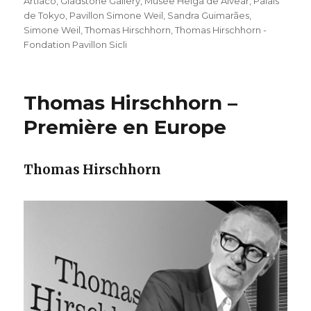
Artiaco
,
Gladstone Gallery
,
Musée Helga de Alvear
,
Palais
de Tokyo
,
Pavillon Simone Weil
,
Sandra Guimarães
,
Simone Weil
,
Thomas Hirschhorn
,
Thomas Hirschhorn -
Fondation Pavillon Sicli
Thomas Hirschhorn –
Première en Europe
Thomas Hirschhorn