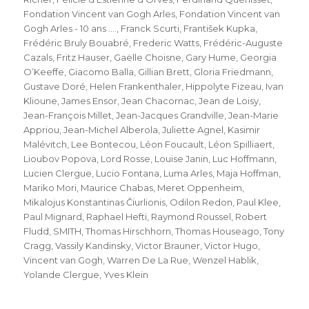
Fondation Vincent van Gogh Arles
,
Fondation Vincent van
Gogh Arles - 10 ans ....
,
Franck Scurti
,
František Kupka
,
Frédéric Bruly Bouabré
,
Frederic Watts
,
Frédéric-Auguste
Cazals
,
Fritz Hauser
,
Gaëlle Choisne
,
Gary Hume
,
Georgia
O’Keeffe
,
Giacomo Balla
,
Gillian Brett
,
Gloria Friedmann
,
Gustave Doré
,
Helen Frankenthaler
,
Hippolyte Fizeau
,
Ivan
Klioune
,
James Ensor
,
Jean Chacornac
,
Jean de Loisy
,
Jean-François Millet
,
Jean-Jacques Grandville
,
Jean-Marie
Appriou
,
Jean-Michel Alberola
,
Juliette Agnel
,
Kasimir
Malévitch
,
Lee Bontecou
,
Léon Foucault
,
Léon Spilliaert
,
Lioubov Popova
,
Lord Rosse
,
Louise Janin
,
Luc Hoffmann
,
Lucien Clergue
,
Lucio Fontana
,
Luma Arles
,
Maja Hoffman
,
Mariko Mori
,
Maurice Chabas
,
Meret Oppenheim
,
Mikalojus Konstantinas Čiurlionis
,
Odilon Redon
,
Paul Klee
,
Paul Mignard
,
Raphael Hefti
,
Raymond Roussel
,
Robert
Fludd
,
SMITH
,
Thomas Hirschhorn
,
Thomas Houseago
,
Tony
Cragg
,
Vassily Kandinsky
,
Victor Brauner
,
Victor Hugo
,
Vincent van Gogh
,
Warren De La Rue
,
Wenzel Hablik
,
Yolande Clergue
,
Yves Klein