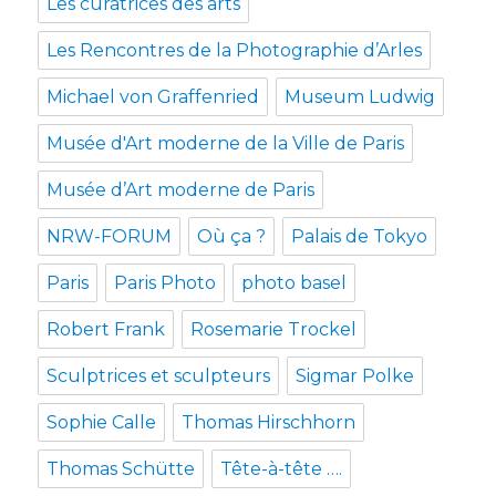
Les curatrices des arts
Les Rencontres de la Photographie d’Arles
Michael von Graffenried
Museum Ludwig
Musée d'Art moderne de la Ville de Paris
Musée d’Art moderne de Paris
NRW-FORUM
Où ça ?
Palais de Tokyo
Paris
Paris Photo
photo basel
Robert Frank
Rosemarie Trockel
Sculptrices et sculpteurs
Sigmar Polke
Sophie Calle
Thomas Hirschhorn
Thomas Schütte
Tête-à-tête ….