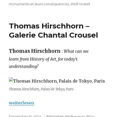
monuments et leurs conséquences
,
Wolf Vostell
Thomas Hirschhorn –
Galerie Chantal Crousel
Thomas Hirschhorn
:
What can we
learn from History of Art, for today’s
understanding?
Thomas Hirschhorn, Palais de Tokyo, Paris
„Thomas Hirschhorn – Galerie Chantal Crousel“
weiterlesen
Veröffentlicht
Kategorien
Dezember 10, 2024
Bibliothek
,
Bildhauerei
,
Blog
,