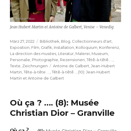
Jean Hubert Martin et Antoine de Galbert, Venise – Venedig
Veröffentlicht
Kategorien
März 27, 2022
Bibliothek
,
Blog
,
Collectionneurs d'art
,
am
Exposition
,
Film
,
Grafik
,
Installation
,
Kolloquium
,
Konferenz
,
La direction des musées
,
Literatur
,
Malerei
,
Museum
,
Personalie
,
Photographie
,
Rezensionen
,
Têtê-à-têtê ....
,
Schlagwörter
Texte
,
Zeichnungen
Antoine de Galbert
,
Jean-Hubert
Martin
,
Tête-à-tête ….
,
Têtê-à-têtê ….(10): Jean-Hubert
Martin et Antoine de Galbert
Où ça ? …. (8): Musée
Christian Dior – Granville
Où ça ? ….