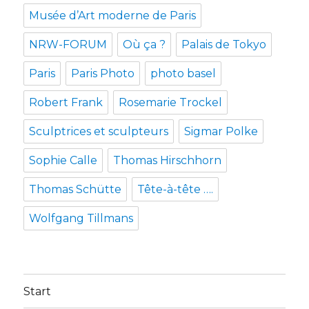
Musée d’Art moderne de Paris
NRW-FORUM
Où ça ?
Palais de Tokyo
Paris
Paris Photo
photo basel
Robert Frank
Rosemarie Trockel
Sculptrices et sculpteurs
Sigmar Polke
Sophie Calle
Thomas Hirschhorn
Thomas Schütte
Tête-à-tête ….
Wolfgang Tillmans
Start