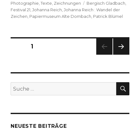
Schlagwörter
Photographie
,
Texte
,
Zeichnungen
Bergisch Gladbach
,
Festival 21
,
Johanna Reich
,
Johanna Reich : Wandel der
Zeichen
,
Papiermuseum Alte Dombach
,
Patrick Blümel
Seitennummerierung
SEITE
1
NÄC
der
HSTE
SEIT
Beiträge
E
SU
Suche
nach:
NEUESTE BEITRÄGE