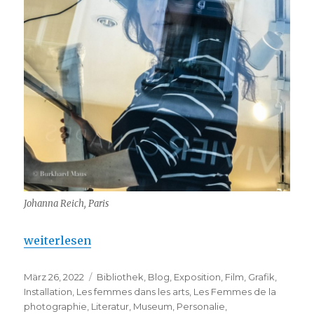
Johanna Reich, Paris
„ Johanna Reich : Wandel der Zeichen“
weiterlesen
Veröffentlicht
Kategorien
März 26, 2022
Bibliothek
,
Blog
,
Exposition
,
Film
,
Grafik
,
am
Installation
,
Les femmes dans les arts
,
Les Femmes de la
photographie
,
Literatur
,
Museum
,
Personalie
,