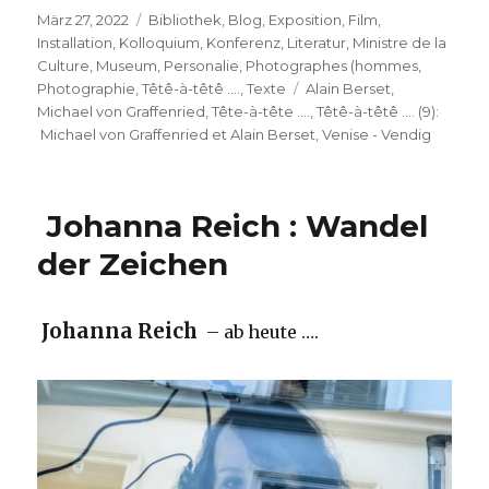
Veröffentlicht
Kategorien
März 27, 2022
Bibliothek
,
Blog
,
Exposition
,
Film
,
am
Installation
,
Kolloquium
,
Konferenz
,
Literatur
,
Ministre de la
Culture
,
Museum
,
Personalie
,
Photographes (hommes
,
Schlagwörter
Photographie
,
Têtê-à-têtê ....
,
Texte
Alain Berset
,
Michael von Graffenried
,
Tête-à-tête ….
,
Têtê-à-têtê …. (9):
Michael von Graffenried et Alain Berset
,
Venise - Vendig
Johanna Reich : Wandel
der Zeichen
Johanna Reich
– ab heute ….