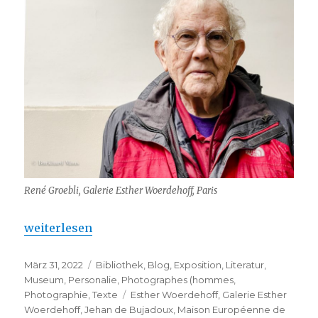
René Groebli, Galerie Esther Woerdehoff, Paris
„René Groebli : Perspectives à Paris“
weiterlesen
Veröffentlicht
Kategorien
März 31, 2022
Bibliothek
,
Blog
,
Exposition
,
Literatur
,
am
Museum
,
Personalie
,
Photographes (hommes
,
Schlagwörter
Photographie
,
Texte
Esther Woerdehoff
,
Galerie Esther
Woerdehoff
,
Jehan de Bujadoux
,
Maison Européenne de