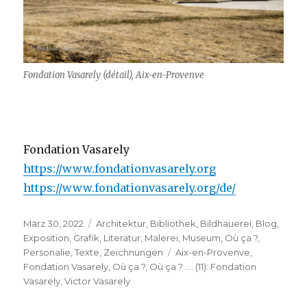
Fondation Vasarely (détail), Aix-en-Provenve
Fondation Vasarely
https://www.fondationvasarely.org
https://www.fondationvasarely.org/de/
Veröffentlicht
Kategorien
März 30, 2022
Architektur
,
Bibliothek
,
Bildhauerei
,
Blog
,
am
Exposition
,
Grafik
,
Literatur
,
Malerei
,
Museum
,
Où ça ?
,
Schlagwörter
Personalie
,
Texte
,
Zeichnungen
Aix-en-Provenve
,
Fondation Vasarely
,
Où ça ?
,
Où ça ? …. (11): Fondation
Vasarely
,
Victor Vasarely