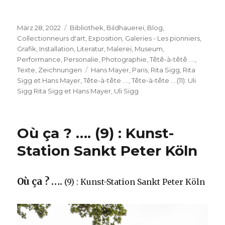
Veröffentlicht
Kategorien
März 28, 2022
Bibliothek
,
Bildhauerei
,
Blog
,
am
Collectionneurs d'art
,
Exposition
,
Galeries - Les pionniers
,
Grafik
,
Installation
,
Literatur
,
Malerei
,
Museum
,
Performance
,
Personalie
,
Photographie
,
Têtê-à-têtê ....
,
Schlagwörter
Texte
,
Zeichnungen
Hans Mayer
,
Paris
,
Rita Sigg
,
Rita
Sigg et Hans Mayer
,
Tête-à-tête ….
,
Tête-à-tête ….(11): Uli
Sigg Rita Sigg et Hans Mayer
,
Uli Sigg
Où ça ? …. (9) : Kunst-
Station Sankt Peter Köln
Où ça ? ….
(9) : Kunst-Station Sankt Peter Köln