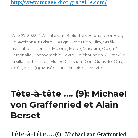
http://www.musee-dior-granville.com/
Veröffentlicht
Kategorien
März 27, 2022
Architektur
,
Bibliothek
,
Bildhauerei
,
Blog
,
am
Collectionneurs d'art
,
Design
,
Exposition
,
Film
,
Grafik
,
Installation
,
Literatur
,
Malerei
,
Mode
,
Museum
,
Où ça ?
,
Schlagwörter
Personalie
,
Photographie
,
Texte
,
Zeichnungen
Granville
,
La villa Les Rhumbs
,
Musée Christian Dior - Granville
,
Où ça
?
,
Où ça ? …. (8): Musée Christian Dior - Granville
Tête-à-tête …. (9): Michael
von Graffenried et Alain
Berset
Tête-à-tête ….
(9): Michael von Graffenried