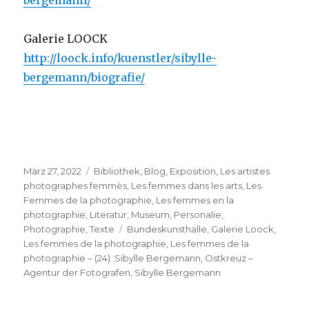
Galerie LOOCK
http://loock.info/kuenstler/sibylle-
bergemann/biografie/
Veröffentlicht
Kategorien
März 27, 2022
Bibliothek
,
Blog
,
Exposition
,
Les artistes
am
photographes femmès
,
Les femmes dans les arts
,
Les
Femmes de la photographie
,
Les femmes en la
photographie
,
Literatur
,
Museum
,
Personalie
,
Schlagwörter
Photographie
,
Texte
Bundeskunsthalle
,
Galerie Loock
,
Les femmes de la photographie
,
Les femmes de la
photographie – (24) :Sibylle Bergemann
,
Ostkreuz –
Agentur der Fotografen
,
Sibylle Bergemann