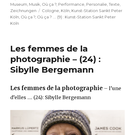
Museum
,
Musik
,
Où ça ?
,
Performance
,
Personalie
,
Texte
,
Schlagwörter
Zeichnungen
Cologne
,
Köln
,
Kunst-Station Sankt Peter
Köln
,
Où ça ?
,
Où ça ? …. (9) : Kunst-Station Sankt Peter
Köln
Les femmes de la
photographie – (24) :
Sibylle Bergemann
Les femmes de la photographie
– l’une
d’elles …. (24): Sibylle Bergemann