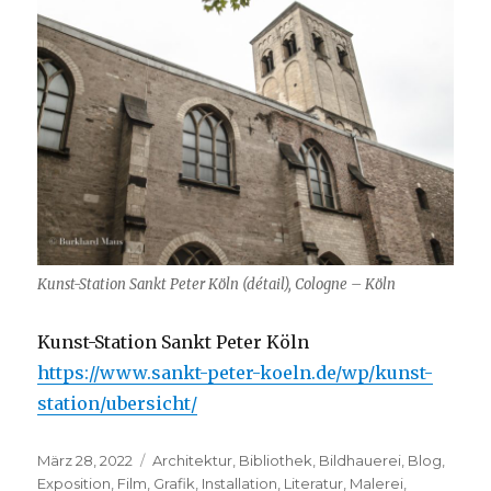
Kunst-Station Sankt Peter Köln (détail), Cologne – Köln
Kunst-Station Sankt Peter Köln
https://www.sankt-peter-koeln.de/wp/kunst-
station/ubersicht/
Veröffentlicht
Kategorien
März 28, 2022
Architektur
,
Bibliothek
,
Bildhauerei
,
Blog
,
am
Exposition
,
Film
,
Grafik
,
Installation
,
Literatur
,
Malerei
,