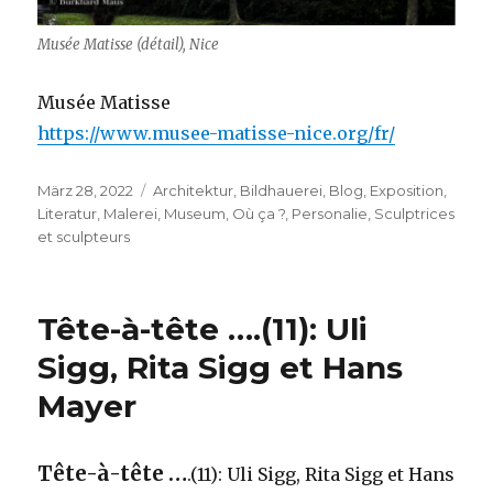
Musée Matisse (détail), Nice
Musée Matisse
https://www.musee-matisse-nice.org/fr/
Veröffentlicht
Kategorien
März 28, 2022
Architektur
,
Bildhauerei
,
Blog
,
Exposition
,
am
Literatur
,
Malerei
,
Museum
,
Où ça ?
,
Personalie
,
Sculptrices
et sculpteurs
Tête-à-tête ….(11): Uli
Sigg, Rita Sigg et Hans
Mayer
Tête-à-tête …
.(11): Uli Sigg, Rita Sigg et Hans