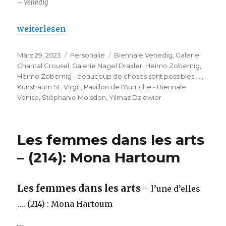
– Venedig
„Heimo Zobernig – beaucoup de choses sont possib
weiterlesen
Veröffentlicht
Kategorien
Schlagwörter
März 29, 2023
Personalie
Biennale Venedig
,
Galerie
am
Chantal Crousel
,
Galerie Nagel Draxler
,
Heimo Zobernig
,
Heimo Zobernig - beaucoup de choses sont possibles ....
,
Kunstraum St. Virgit
,
Pavillon de l'Autriche - Biennale
Venise
,
Stéphanie Moisdon
,
Yilmaz Dziewior
Les femmes dans les arts
– (214): Mona Hartoum
Les femmes dans les arts
– l’une d’elles
…. (214) : Mona Hartoum