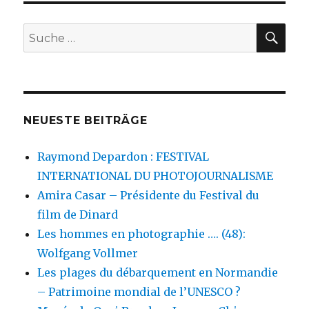
Beiträge
E
SU
Suche
nach:
NEUESTE BEITRÄGE
Raymond Depardon : FESTIVAL
INTERNATIONAL DU PHOTOJOURNALISME
Amira Casar – Présidente du Festival du
film de Dinard
Les hommes en photographie …. (48):
Wolfgang Vollmer
Les plages du débarquement en Normandie
– Patrimoine mondial de l’UNESCO ?