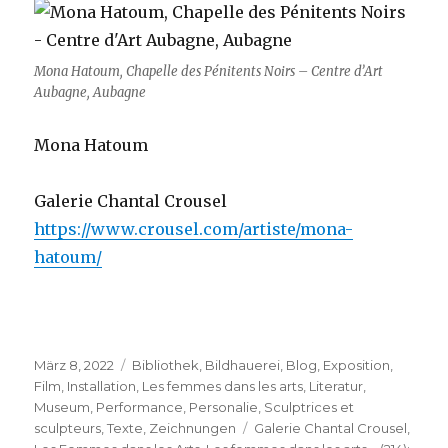
Mona Hatoum, Chapelle des Pénitents Noirs – Centre d’Art
Aubagne, Aubagne
Mona Hatoum
Galerie Chantal Crousel
https://www.crousel.com/artiste/mona-
hatoum/
Veröffentlicht
Kategorien
März 8, 2022
Bibliothek
,
Bildhauerei
,
Blog
,
Exposition
,
am
Film
,
Installation
,
Les femmes dans les arts
,
Literatur
,
Museum
,
Performance
,
Personalie
,
Sculptrices et
Schlagwörter
sculpteurs
,
Texte
,
Zeichnungen
Galerie Chantal Crousel
,