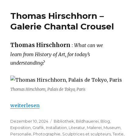
Thomas Hirschhorn –
Galerie Chantal Crousel
Thomas Hirschhorn
:
What can we
learn from History of Art, for today’s
understanding?
Thomas Hirschhorn, Palais de Tokyo, Paris
„Thomas Hirschhorn – Galerie Chantal Crousel“
weiterlesen
Veröffentlicht
Kategorien
Dezember 10, 2024
Bibliothek
,
Bildhauerei
,
Blog
,
am
Exposition
,
Grafik
,
Installation
,
Literatur
,
Malerei
,
Museum
,
Personalie
,
Photographie
,
Sculptrices et sculpteurs
,
Texte
,