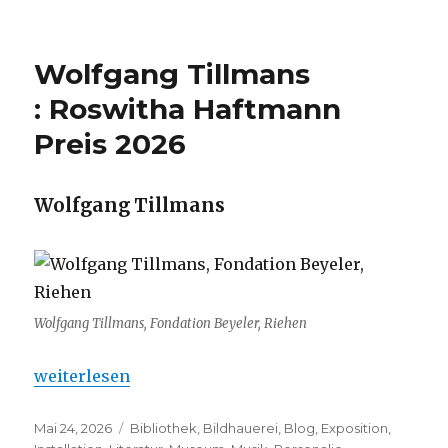
Wolfgang Tillmans
: Roswitha Haftmann
Preis 2026
Wolfgang Tillmans
Wolfgang Tillmans, Fondation Beyeler, Riehen
„Wolfgang Tillmans : Roswitha Haftmann Preis 202
weiterlesen
Veröffentlicht
Kategorien
Mai 24, 2026
Bibliothek
,
Bildhauerei
,
Blog
,
Exposition
,