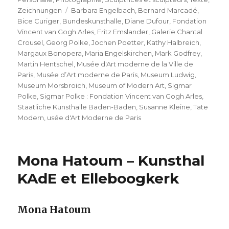
Schlagwörter
Zeichnungen
Barbara Engelbach
,
Bernard Marcadé
,
Bice Curiger
,
Bundeskunsthalle
,
Diane Dufour
,
Fondation
Vincent van Gogh Arles
,
Fritz Emslander
,
Galerie Chantal
Crousel
,
Georg Polke
,
Jochen Poetter
,
Kathy Halbreich
,
Margaux Bonopera
,
Maria Engelskirchen
,
Mark Godfrey
,
Martin Hentschel
,
Musée d'Art moderne de la Ville de
Paris
,
Musée d’Art moderne de Paris
,
Museum Ludwig
,
Museum Morsbroich
,
Museum of Modern Art
,
Sigmar
Polke
,
Sigmar Polke : Fondation Vincent van Gogh Arles
,
Staatliche Kunsthalle Baden-Baden
,
Susanne Kleine
,
Tate
Modern
,
usée d'Art Moderne de Paris
Mona Hatoum – Kunsthal
KAdE et Elleboogkerk
Mona Hatoum