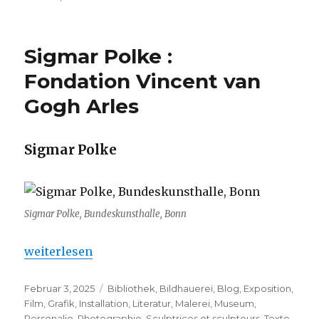
Sigmar Polke :
Fondation Vincent van
Gogh Arles
Sigmar Polke
Sigmar Polke, Bundeskunsthalle, Bonn
„Sigmar Polke : Fondation Vincent van Gogh Arles“
weiterlesen
Veröffentlicht
Kategorien
Februar 3, 2025
Bibliothek
,
Bildhauerei
,
Blog
,
Exposition
,
am
Film
,
Grafik
,
Installation
,
Literatur
,
Malerei
,
Museum
,
Personalie
,
Photographie
,
Sculptrices et sculpteurs
,
Texte
,