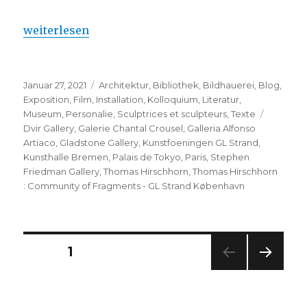
„Thomas Hirschhorn : Community of Fragments – 
weiterlesen
Veröffentlicht
Kategorien
Januar 27, 2021
Architektur
,
Bibliothek
,
Bildhauerei
,
Blog
,
am
Exposition
,
Film
,
Installation
,
Kolloquium
,
Literatur
,
Schlagw
Museum
,
Personalie
,
Sculptrices et sculpteurs
,
Texte
Dvir Gallery
,
Galerie Chantal Crousel
,
Galleria Alfonso
Artiaco
,
Gladstone Gallery
,
Kunstfoeningen GL Strand
,
Kunsthalle Bremen
,
Palais de Tokyo
,
Paris
,
Stephen
Friedman Gallery
,
Thomas Hirschhorn
,
Thomas Hirschhorn
: Community of Fragments - GL Strand København
Seitennummerierung
SEITE
1
NÄC
der
HSTE
SEIT