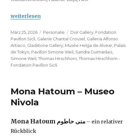
„Thomas Hirschhorn – Fondation Pavillon Sicli“
weiterlesen
Veröffentlicht
Kategorien
Schlagwörter
März 25, 2026
Personalie
Dvir Gallery
,
Fondation
am
Pavillon Sicli
,
Galerie Chantal Crousel
,
Galleria Alfonso
Artiaco
,
Gladstone Gallery
,
Musée Helga de Alvear
,
Palais
de Tokyo
,
Pavillon Simone Weil
,
Sandra Guimarães
,
Simone Weil
,
Thomas Hirschhorn
,
Thomas Hirschhorn -
Fondation Pavillon Sicli
Mona Hatoum – Museo
Nivola
Mona Hatoum
منى حاطوم
– ein relativer
Rückblick