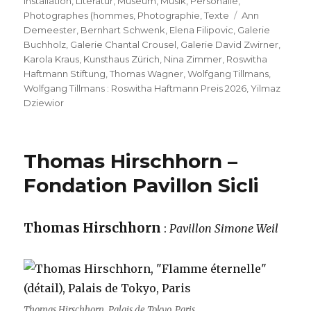
am
Installation
,
Literatur
,
Museum
,
Musik
,
Personalie
,
Schlagwörter
Photographes (hommes
,
Photographie
,
Texte
Ann
Demeester
,
Bernhart Schwenk
,
Elena Filipovic
,
Galerie
Buchholz
,
Galerie Chantal Crousel
,
Galerie David Zwirner
,
Karola Kraus
,
Kunsthaus Zürich
,
Nina Zimmer
,
Roswitha
Haftmann Stiftung
,
Thomas Wagner
,
Wolfgang Tillmans
,
Wolfgang Tillmans : Roswitha Haftmann Preis 2026
,
Yilmaz
Dziewior
Thomas Hirschhorn –
Fondation Pavillon Sicli
Thomas Hirschhorn
:
Pavillon Simone Weil
Thomas Hirschhorn, Palais de Tokyo, Paris