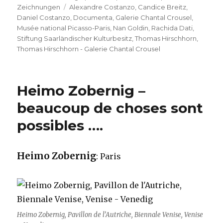
Schlagwörter
Zeichnungen
Alexandre Costanzo
,
Candice Breitz
,
Daniel Costanzo
,
Documenta
,
Galerie Chantal Crousel
,
Musée national Picasso-Paris
,
Nan Goldin
,
Rachida Dati
,
Stiftung Saarländischer Kulturbesitz
,
Thomas Hirschhorn
,
Thomas Hirschhorn - Galerie Chantal Crousel
Heimo Zobernig –
beaucoup de choses sont
possibles ….
Heimo Zobernig
: Paris
Heimo Zobernig, Pavillon de l’Autriche, Biennale Venise, Venise