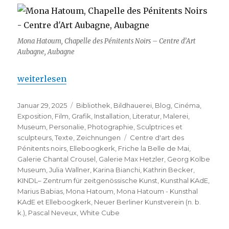
Mona Hatoum, Chapelle des Pénitents Noirs – Centre d’Art
Aubagne, Aubagne
„Mona Hatoum – Kunsthal KAdE et Elleboogkerk“
weiterlesen
Veröffentlicht
Kategorien
Januar 29, 2025
Bibliothek
,
Bildhauerei
,
Blog
,
Cinéma
,
am
Exposition
,
Film
,
Grafik
,
Installation
,
Literatur
,
Malerei
,
Museum
,
Personalie
,
Photographie
,
Sculptrices et
Schlagwörter
sculpteurs
,
Texte
,
Zeichnungen
Centre d'art des
Pénitents noirs
,
Elleboogkerk
,
Friche la Belle de Mai
,
Galerie Chantal Crousel
,
Galerie Max Hetzler
,
Georg Kolbe
Museum
,
Julia Wallner
,
Karina Bianchi
,
Kathrin Becker
,
KINDL– Zentrum für zeitgenössische Kunst
,
Kunsthal KAdE
,
Marius Babias
,
Mona Hatoum
,
Mona Hatoum - Kunsthal
KAdE et Elleboogkerk
,
Neuer Berliner Kunstverein (n. b.
k.)
,
Pascal Neveux
,
White Cube