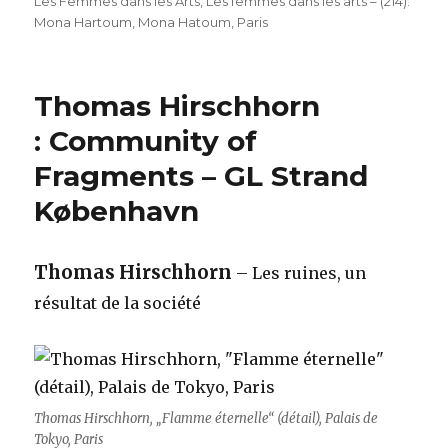
Les Femmes dans les Arts
,
Les femmes dans les arts – (214):
Mona Hartoum
,
Mona Hatoum
,
Paris
Thomas Hirschhorn
: Community of
Fragments – GL Strand
København
Thomas Hirschhorn
– Les ruines, un
résultat de la société
Thomas Hirschhorn, „Flamme éternelle“ (détail), Palais de
Tokyo, Paris