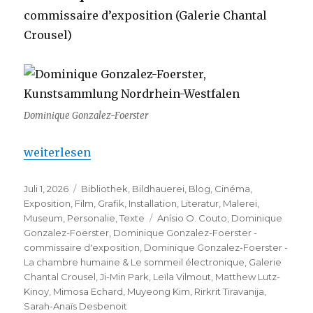
commissaire d’exposition (Galerie Chantal
Crousel)
Dominique Gonzalez-Foerster
„Dominique Gonzalez-Foerster – commissaire d’ex
weiterlesen
Veröffentlicht
Kategorien
Juli 1, 2026
Bibliothek
,
Bildhauerei
,
Blog
,
Cinéma
,
am
Exposition
,
Film
,
Grafik
,
Installation
,
Literatur
,
Malerei
,
Schlagwörter
Museum
,
Personalie
,
Texte
Anísio O. Couto
,
Dominique
Gonzalez-Foerster
,
Dominique Gonzalez-Foerster -
commissaire d'exposition
,
Dominique Gonzalez-Foerster -
La chambre humaine & Le sommeil électronique
,
Galerie
Chantal Crousel
,
Ji-Min Park
,
Leïla Vilmout
,
Matthew Lutz-
Kinoy
,
Mimosa Echard
,
Muyeong Kim
,
Rirkrit Tiravanija
,
Sarah-Anaïs Desbenoit