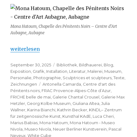
Mona Hatoum, Chapelle des Pénitents Noirs – Centre d’Art
Aubagne, Aubagne
„Mona Hatoum – Museo Nivola“
weiterlesen
Veröffentlicht
Kategorien
September 30, 2025
Bibliothek
,
Bildhauerei
,
Blog
,
am
Exposition
,
Grafik
,
Installation
,
Literatur
,
Malerei
,
Museum
,
Personalie
,
Photographie
,
Sculptrices et sculpteurs
,
Texte
,
Schlagwörter
Zeichnungen
Antonella Camarda
,
Centre d'art des
Pénitents noirs
,
FRAC Provence-Alpes-Côte d’Azur
,
FRICHE belle de mai
,
Galerie Chantal Crousel
,
Galerie Max
Hetzler
,
Georg Kolbe Museum
,
Giuliana Altea
,
Julia
Wallner
,
Karina Bianchi
,
Kathrin Becker
,
KINDL– Zentrum
für zeitgenössische Kunst
,
Kunsthal KAdE
,
Luca Cheri
,
Marius Babias
,
Mona Hatoum
,
Mona Hatoum - Museo
Nivola
,
Museo Nivola
,
Neuer Berliner Kunstverein
,
Pascal
Neveux
,
White Cube