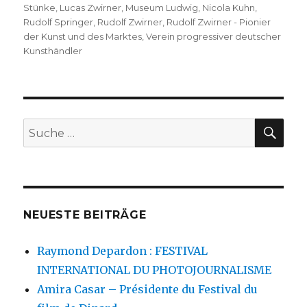
Stünke
,
Lucas Zwirner
,
Museum Ludwig
,
Nicola Kuhn
,
Rudolf Springer
,
Rudolf Zwirner
,
Rudolf Zwirner - Pionier
der Kunst und des Marktes
,
Verein progressiver deutscher
Kunsthändler
SU
Suche
nach:
NEUESTE BEITRÄGE
Raymond Depardon : FESTIVAL
INTERNATIONAL DU PHOTOJOURNALISME
Amira Casar – Présidente du Festival du