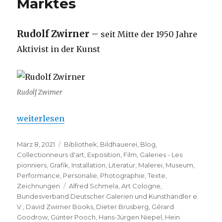
Marktes
Rudolf Zwirner
–
seit Mitte der 1950 Jahre
Aktivist in der Kunst
Rudolf Zwirner
„Rudolf Zwirner – Pionier der Kunst und des Mark
weiterlesen
Veröffentlicht
Kategorien
März 8, 2021
Bibliothek
,
Bildhauerei
,
Blog
,
am
Collectionneurs d'art
,
Exposition
,
Film
,
Galeries - Les
pionniers
,
Grafik
,
Installation
,
Literatur
,
Malerei
,
Museum
,
Performance
,
Personalie
,
Photographie
,
Texte
,
Schlagwörter
Zeichnungen
Alfred Schmela
,
Art Cologne
,
Bundesverband Deutscher Galerien und Kunsthändler e.
V.
,
David Zwirner Books
,
Dieter Brusberg
,
Gérard
Goodrow
,
Günter Pooch
,
Hans-Jürgen Niepel
,
Hein