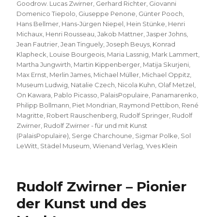
Goodrow. Lucas Zwirner
,
Gerhard Richter
,
Giovanni
Domenico Tiepolo
,
Giuseppe Penone
,
Günter Pooch
,
Hans Bellmer
,
Hans-Jürgen Niepel
,
Hein Stünke
,
Henri
Michaux
,
Henri Rousseau
,
Jakob Mattner
,
Jasper Johns
,
Jean Fautrier
,
Jean Tinguely
,
Joseph Beuys
,
Konrad
Klapheck
,
Louise Bourgeois
,
Maria Lassnig
,
Mark Lammert
,
Martha Jungwirth
,
Martin Kippenberger
,
Matija Skurjeni
,
Max Ernst
,
Merlin James
,
Michael Müller
,
Michael Oppitz
,
Museum Ludwig
,
Natalie Czech
,
Nicola Kuhn
,
Olaf Metzel
,
On Kawara
,
Pablo Picasso
,
PalaisPopulaire
,
Panamarenko
,
Philipp Bollmann
,
Piet Mondrian
,
Raymond Pettibon
,
René
Magritte
,
Robert Rauschenberg
,
Rudolf Springer
,
Rudolf
Zwirner
,
Rudolf Zwirner - für und mit Kunst
(PalaisPopulaire)
,
Serge Charchoune
,
Sigmar Polke
,
Sol
LeWitt
,
Städel Museum
,
Wienand Verlag
,
Yves Klein
Rudolf Zwirner – Pionier
der Kunst und des