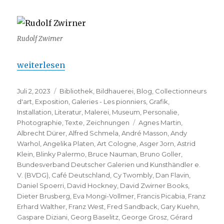
Rudolf Zwirner
„Rudolf Zwirner – für und mit Kunst (PalaisPopulai
weiterlesen
Veröffentlicht
Kategorien
Juli 2, 2023
Bibliothek
,
Bildhauerei
,
Blog
,
Collectionneurs
am
d'art
,
Exposition
,
Galeries - Les pionniers
,
Grafik
,
Installation
,
Literatur
,
Malerei
,
Museum
,
Personalie
,
Schlagwörter
Photographie
,
Texte
,
Zeichnungen
Agnes Martin
,
Albrecht Dürer
,
Alfred Schmela
,
André Masson
,
Andy
Warhol
,
Angelika Platen
,
Art Cologne
,
Asger Jorn
,
Astrid
Klein
,
Blinky Palermo
,
Bruce Nauman
,
Bruno Goller
,
Bundesverband Deutscher Galerien und Kunsthändler e.
V. (BVDG)
,
Café Deutschland
,
Cy Twombly
,
Dan Flavin
,
Daniel Spoerri
,
David Hockney
,
David Zwirner Books
,
Dieter Brusberg
,
Eva Mongi-Vollmer
,
Francis Picabia
,
Franz
Erhard Walther
,
Franz West
,
Fred Sandback
,
Gary Kuehn
,
Gaspare Diziani
,
Georg Baselitz
,
George Grosz
,
Gérard