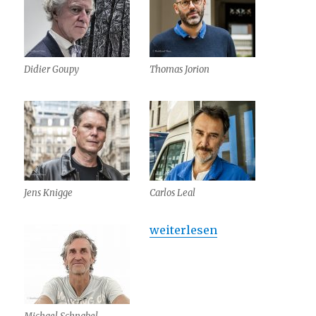
Didier Goupy
Thomas Jorion
Jens Knigge
Carlos Leal
„Des pièces uniques à Paris 
weiterlesen