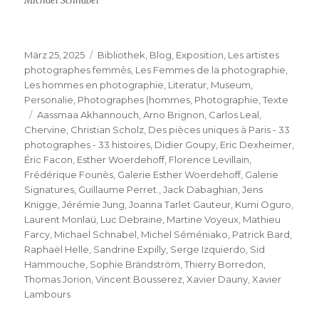
Michael Schnabel
Veröffentlicht
Kategorien
März 25, 2025
Bibliothek
,
Blog
,
Exposition
,
Les artistes
am
photographes femmès
,
Les Femmes de la photographie
,
Les hommes en photographie
,
Literatur
,
Museum
,
Personalie
,
Photographes (hommes
,
Photographie
,
Texte
Schlagwörter
Aassmaa Akhannouch
,
Arno Brignon
,
Carlos Leal
,
Chervine
,
Christian Scholz
,
Des pièces uniques à Paris - 33
photographes - 33 histoires
,
Didier Goupy
,
Eric Dexheimer
,
Éric Facon
,
Esther Woerdehoff
,
Florence Levillain
,
Frédérique Founès
,
Galerie Esther Woerdehoff
,
Galerie
Signatures
,
Guillaume Perret.
,
Jack Dabaghian
,
Jens
Knigge
,
Jérémie Jung
,
Joanna Tarlet Gauteur
,
Kumi Oguro
,
Laurent Monlaü
,
Luc Debraine
,
Martine Voyeux
,
Mathieu
Farcy
,
Michael Schnabel
,
Michel Séméniako
,
Patrick Bard
,
Raphaël Helle
,
Sandrine Expilly
,
Serge Izquierdo
,
Sid
Hammouche
,
Sophie Brändström
,
Thierry Borredon
,
Thomas Jorion
,
Vincent Bousserez
,
Xavier Dauny
,
Xavier
Lambours