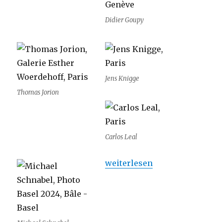
Didier Goupy
Jens Knigge
Thomas Jorion
Carlos Leal
„Des pièces uniques à Paris 
weiterlesen