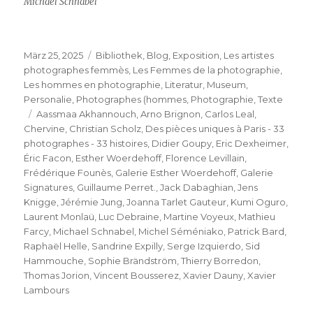
Michael Schnabel
Veröffentlicht
Kategorien
März 25, 2025
Bibliothek
,
Blog
,
Exposition
,
Les artistes
am
photographes femmès
,
Les Femmes de la photographie
,
Les hommes en photographie
,
Literatur
,
Museum
,
Personalie
,
Photographes (hommes
,
Photographie
,
Texte
Schlagwörter
Aassmaa Akhannouch
,
Arno Brignon
,
Carlos Leal
,
Chervine
,
Christian Scholz
,
Des pièces uniques à Paris - 33
photographes - 33 histoires
,
Didier Goupy
,
Eric Dexheimer
,
Éric Facon
,
Esther Woerdehoff
,
Florence Levillain
,
Frédérique Founès
,
Galerie Esther Woerdehoff
,
Galerie
Signatures
,
Guillaume Perret.
,
Jack Dabaghian
,
Jens
Knigge
,
Jérémie Jung
,
Joanna Tarlet Gauteur
,
Kumi Oguro
,
Laurent Monlaü
,
Luc Debraine
,
Martine Voyeux
,
Mathieu
Farcy
,
Michael Schnabel
,
Michel Séméniako
,
Patrick Bard
,
Raphaël Helle
,
Sandrine Expilly
,
Serge Izquierdo
,
Sid
Hammouche
,
Sophie Brändström
,
Thierry Borredon
,
Thomas Jorion
,
Vincent Bousserez
,
Xavier Dauny
,
Xavier
Lambours