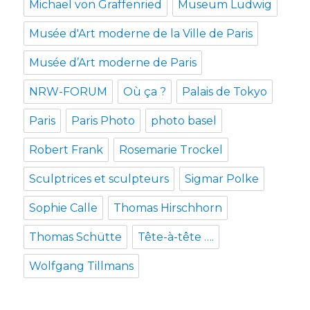
Michael von Graffenried
Museum Ludwig
Musée d'Art moderne de la Ville de Paris
Musée d’Art moderne de Paris
NRW-FORUM
Où ça ?
Palais de Tokyo
Paris
Paris Photo
photo basel
Robert Frank
Rosemarie Trockel
Sculptrices et sculpteurs
Sigmar Polke
Sophie Calle
Thomas Hirschhorn
Thomas Schütte
Tête-à-tête ….
Wolfgang Tillmans