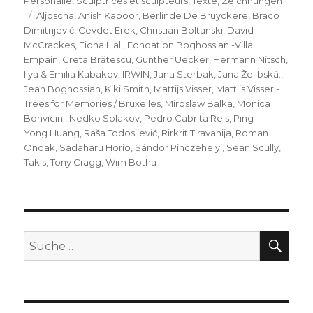
Personalie
,
Sculptrices et sculpteurs
,
Texte
,
Zeichnungen
Schlagwörter
Aljoscha
,
Anish Kapoor
,
Berlinde De Bruyckere
,
Braco
Dimitrijević
,
Cevdet Erek
,
Christian Boltanski
,
David
McCrackes
,
Fiona Hall
,
Fondation Boghossian -Villa
Empain
,
Greta Brătescu
,
Günther Uecker
,
Hermann Nitsch
,
Ilya & Emilia Kabakov
,
IRWIN
,
Jana Sterbak
,
Jana Želibská.
,
Jean Boghossian
,
Kiki Smith
,
Mattijs Visser
,
Mattijs Visser -
Trees for Memories / Bruxelles
,
Miroslaw Balka
,
Monica
Bonvicini
,
Nedko Solakov
,
Pedro Cabrita Reis
,
Ping
Yong Huang
,
Raša Todosijević
,
Rirkrit Tiravanija
,
Roman
Ondak
,
Sadaharu Horio
,
Sándor Pinczehelyi
,
Sean Scully
,
Takis
,
Tony Cragg
,
Wim Botha
SU
Suche
nach: