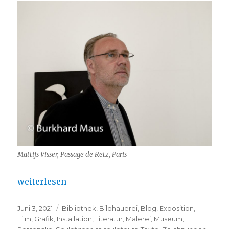
Mattijs Visser, Passage de Retz, Paris
„Mattijs Visser – Trees for Memories / Bruxelles“
weiterlesen
Veröffentlicht
Kategorien
Juni 3, 2021
Bibliothek
,
Bildhauerei
,
Blog
,
Exposition
,
am
Film
,
Grafik
,
Installation
,
Literatur
,
Malerei
,
Museum
,