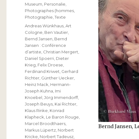
Museum
,
Personalie
,
Photographes (hommes
,
Photographie
,
Texte
Schlagwörter
Andreas Wünkhaus
,
Art
Cologne
,
Ben Vautier
,
Bernd Jansen
,
Bernd
Jansen : Conférence
d’artiste
,
Christian Mergert
,
Daniel Spoerri
,
Dieter
Krieg
,
Felix Droese
,
Ferdinand Kriwet
,
Gerhard
Richter
,
Günther Uecker
,
Heinz Mack
,
Hermann-
Joseph Kuhna
,
Imi
Knoebel
,
Jörg Immendorff
,
Joseph Beuys
,
Kai Richter
,
Klaus Rinke
,
Konrad
Klapheck
,
Le Baron Rouge
,
Marcel Broodthaers
,
Bernd Jansen, L
Markus Lüpertz
,
Norbert
Kricke
,
Norbert Tadeusz
,