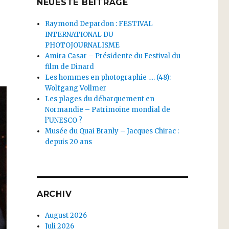
NEUESTE BEITRÄGE
Raymond Depardon : FESTIVAL
INTERNATIONAL DU
PHOTOJOURNALISME
Amira Casar – Présidente du Festival du
film de Dinard
Les hommes en photographie …. (48):
Wolfgang Vollmer
Les plages du débarquement en
Normandie – Patrimoine mondial de
l’UNESCO ?
Musée du Quai Branly – Jacques Chirac :
depuis 20 ans
ARCHIV
August 2026
Juli 2026