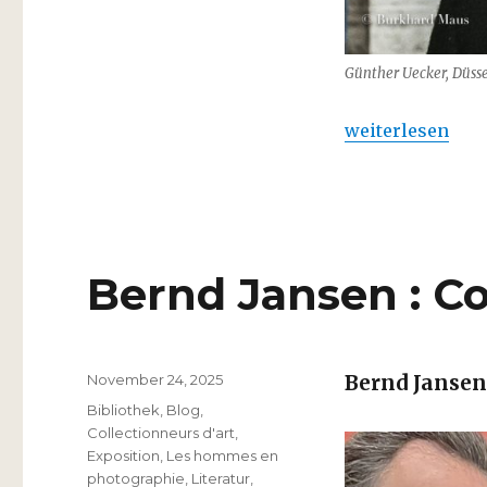
Günther Uecker, Düsse
„Günther Uecker 
weiterlesen
Bernd Jansen : Co
Veröffentlicht
November 24, 2025
Bernd Jansen
am
Kategorien
Bibliothek
,
Blog
,
Collectionneurs d'art
,
Exposition
,
Les hommes en
photographie
,
Literatur
,