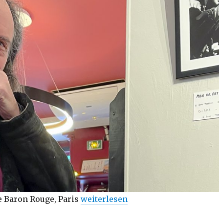
„Bernd Jansen : Conférence d’artist
e Baron Rouge, Paris
weiterlesen