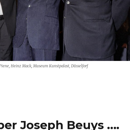
Piene, Heinz Mack, Museum Kunstpalast, Düsselforf
to Piene, Günther Uecker“
ber Joseph Beuys ….