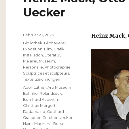
Uecker
Veröffentlicht
Februar 23, 2026
Heinz Mack, 
am
Kategorien
Bibliothek
,
Bildhauerei
,
Exposition
,
Film
,
Grafik
,
Installation
,
Literatur
,
Malerei
,
Museum
,
Personalie
,
Photographie
,
Sculptrices et sculpteurs
,
Texte
,
Zeichnungen
Schlagwörter
Adolf Luther
,
Arp Museum
Bahnhof Rolandseck
,
Bernhard Aubertin
,
Christian Mergert
,
Dadamaino
,
Gotthard
Graubner
,
Günther Uecker
,
Hainz Mack
,
Hal Busse
,