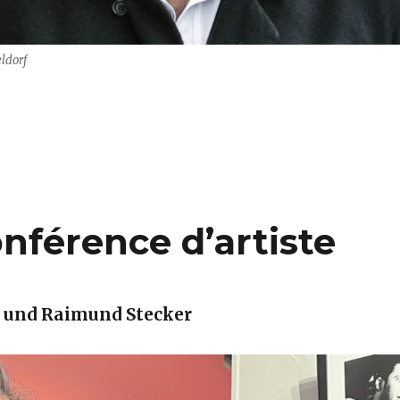
ldorf
: 8. Februar 2026 ….“
nférence d’artiste
 und Raimund Stecker