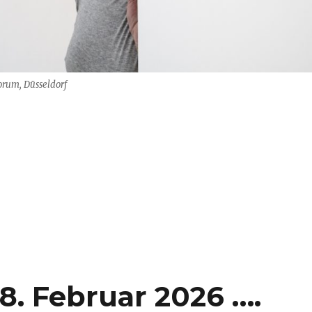
rum, Düsseldorf
 über Joseph Beuys ….“
8. Februar 2026 ….