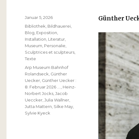
Veröffentlicht
Januar 5, 2026
Günther Uec
am
Kategorien
Bibliothek
,
Bildhauerei
,
Blog
,
Exposition
,
Installation
,
Literatur
,
Museum
,
Personalie
,
Sculptrices et sculpteurs
,
Texte
Schlagwörter
Arp Museum Bahnhof
Rolandseck
,
Günther
Uecker
,
Günther Uecker :
8. Februar 2026 ….
,
Heinz-
Norbert Jocks
,
Jacob
Ueccker
,
Julia Wallner
,
Jutta Mattern
,
Silke May
,
Sylvie Kyeck