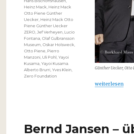
Hans Bischoffshausen
,
Heinz Mack
,
Heinz Mack
Otto Piene Günther
Uecker
,
Heinz Mack Otto
Piene Günther Uecker
ZERO
,
Jef Verheyen
,
Lucio
Fontana
,
Olaf Gulbransson
Museum
,
Oskar Holsweck
,
Otto Piene
,
Pierro
Manzoni
,
Uli Pohl
,
Yayoi
Kusama
,
Yayoi Kusama.
Günther Uecker, Otto 
Alberto Brurri
,
Yves Klein
,
Zero Foundation
„Heinz Mack, Ot
weiterlesen
Bernd Jansen – ü