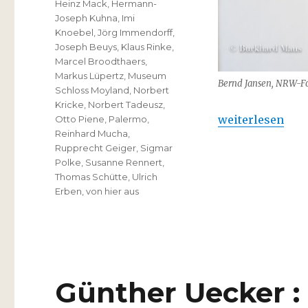
Heinz Mack
,
Hermann-
Joseph Kuhna
,
Imi
Knoebel
,
Jörg Immendorff
,
Joseph Beuys
,
Klaus Rinke
,
Marcel Broodthaers
,
Markus Lüpertz
,
Museum
Bernd Jansen, NRW-Fo
Schloss Moyland
,
Norbert
Kricke
,
Norbert Tadeusz
,
„Bernd Jansen –
weiterlesen
Otto Piene
,
Palermo
,
Reinhard Mucha
,
Rupprecht Geiger
,
Sigmar
Polke
,
Susanne Rennert
,
Thomas Schütte
,
Ulrich
Erben
,
von hier aus
Günther Uecker : 