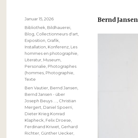
Veröffentlicht
Januar 15, 2026
Bernd Jansen
am
Kategorien
Bibliothek
,
Bildhauerei
,
Blog
,
Collectionneurs d'art
,
Exposition
,
Grafik
,
Installation
,
Konferenz
,
Les
hommes en photographie
,
Literatur
,
Museum
,
Personalie
,
Photographes
(hommes
,
Photographie
,
Texte
Schlagwörter
Ben Vautier
,
Bernd Jansen
,
Bernd Jansen - über
Joseph Beuys ….
,
Christian
Mergert
,
Daniel Spoerri
,
Dieter Krieg Konrad
Klapheck
,
Felix Droese
,
Ferdinand Kriwet
,
Gerhard
Richter
,
Günther Uecker
,