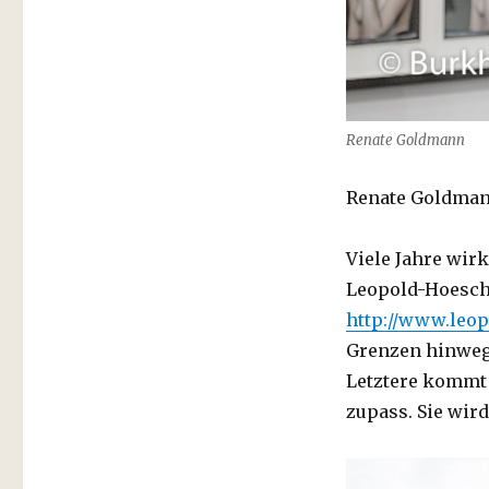
VAN
HAM
Renate Goldmann
Renate Goldmann
Viele Jahre wirk
Leopold-Hoesc
http://www.leo
Grenzen hinweg
Letztere kommt
zupass. Sie wird