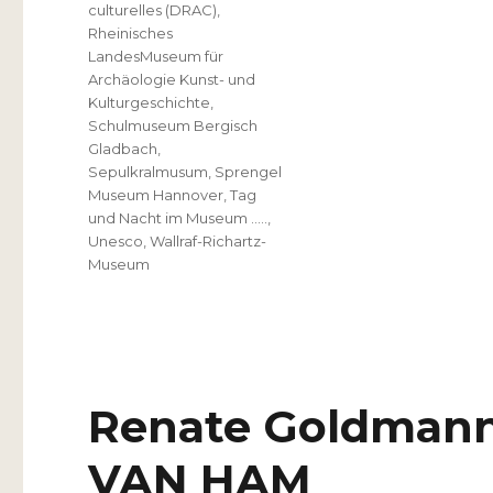
culturelles (DRAC)
,
Rheinisches
LandesMuseum für
Archäologie Kunst- und
Kulturgeschichte
,
Schulmuseum Bergisch
Gladbach
,
Sepulkralmusum
,
Sprengel
Museum Hannover
,
Tag
und Nacht im Museum …..
,
Unesco
,
Wallraf-Richartz-
Museum
Renate Goldmann
VAN HAM