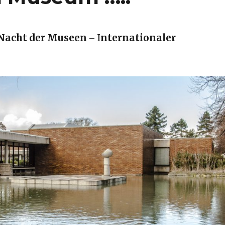
Nacht der Museen
I
nternationaler
–