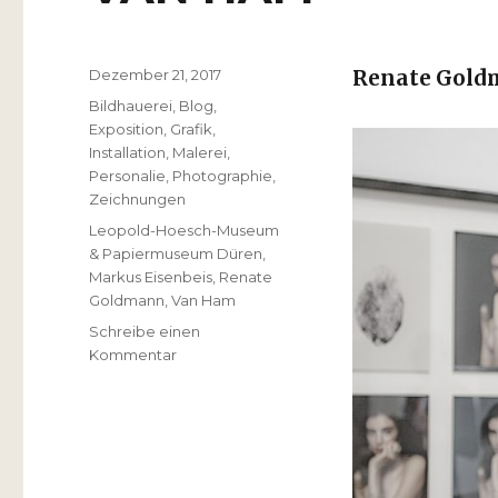
Veröffentlicht
Dezember 21, 2017
Renate Gol
am
Kategorien
Bildhauerei
,
Blog
,
Exposition
,
Grafik
,
Installation
,
Malerei
,
Personalie
,
Photographie
,
Zeichnungen
Schlagwörter
Leopold-Hoesch-Museum
& Papiermuseum Düren
,
Markus Eisenbeis
,
Renate
Goldmann
,
Van Ham
Schreibe einen
zu
Kommentar
Renate
Goldmann
–
neue
Aufgaben
bei