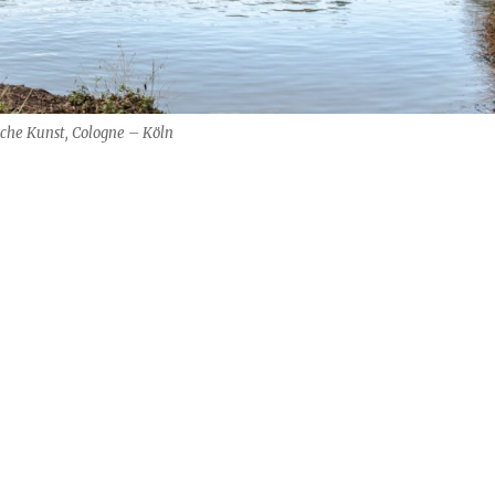
sche Kunst, Cologne – Köln
im Museum …..“