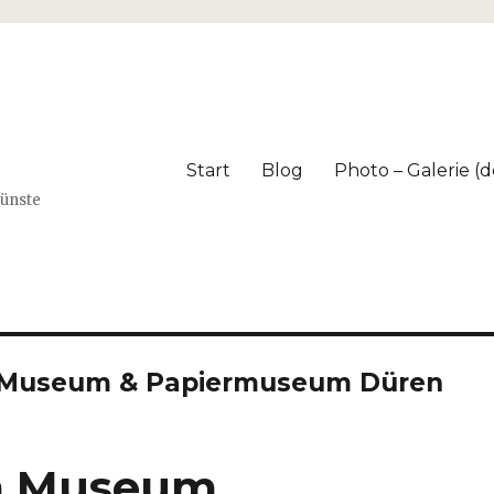
Start
Blog
Photo – Galerie (dé
Künste
-Museum & Papiermuseum Düren
m Museum …..