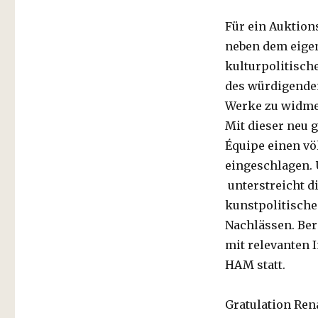
Für ein Auktio
neben dem eigen
kulturpolitisch
des würdigende
Werke zu widm
Mit dieser neu 
Équipe einen vö
eingeschlagen.
unterstreicht d
kunstpolitische
Nachlässen. Ber
mit relevanten 
HAM statt.
Gratulation Re