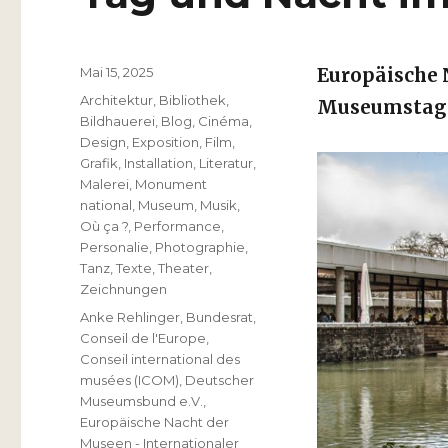
Veröffentlicht
Mai 15, 2025
Europäische 
am
Kategorien
Architektur
,
Bibliothek
,
Museumstag
Bildhauerei
,
Blog
,
Cinéma
,
Design
,
Exposition
,
Film
,
Grafik
,
Installation
,
Literatur
,
Malerei
,
Monument
national
,
Museum
,
Musik
,
Où ça ?
,
Performance
,
Personalie
,
Photographie
,
Tanz
,
Texte
,
Theater
,
Zeichnungen
Schlagwörter
Anke Rehlinger
,
Bundesrat
,
Conseil de l'Europe
,
Conseil international des
musées (ICOM)
,
Deutscher
Museumsbund e.V.
,
Europäische Nacht der
Museen - Internationaler