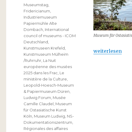
Museumstag
,
Fridericianum
,
Industriemuseum
Papiermühle Alte
Dombach
,
International
Museum für Ostasiati
council of museums - ICOM
Deutschland
,
Kunstmuseen Krefeld
,
„Tag und Nacht 
weiterlesen
Kunstmuseum Mülheim
/Ruhrruhr
,
La Nuit
européenne des musées
2025 dans les Frac
,
Le
ministère de la Culture
,
Leopold-Hoesch-Museum
& Papiermuseum Düren
,
Ludwig Forum
,
Musée
Camille Claudel
,
Museum
für Ostasiatische Kunst
Köln
,
Museum Ludwig
,
NS-
Dokumentationszentrum
,
Régionales des affaires