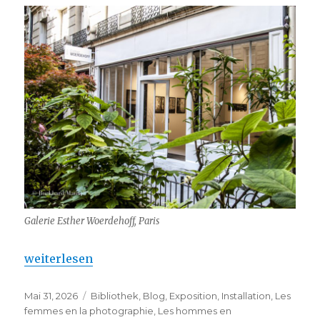
Galerie Esther Woerdehoff, Paris
„Galerie Esther Woerdehoff : Nouveau dans le Marai
weiterlesen
Veröffentlicht
Kategorien
Mai 31, 2026
Bibliothek
,
Blog
,
Exposition
,
Installation
,
Les
am
femmes en la photographie
,
Les hommes en