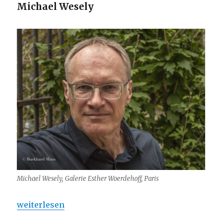
Michael Wesely
Michael Wesely, Galerie Esther Woerdehoff, Paris
„Michael Wesely – Paris und Berlin im April“
weiterlesen