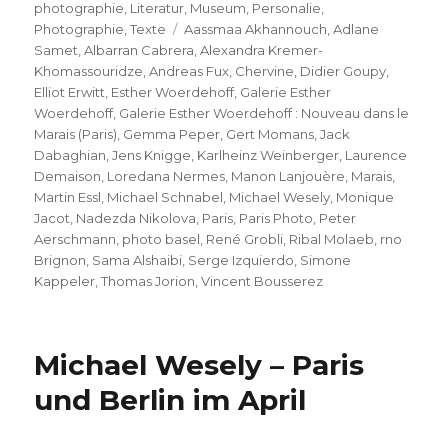
photographie
,
Literatur
,
Museum
,
Personalie
,
Schlagwörter
Photographie
,
Texte
Aassmaa Akhannouch
,
Adlane
Samet
,
Albarran Cabrera
,
Alexandra Kremer-
Khomassouridze
,
Andreas Fux
,
Chervine
,
Didier Goupy
,
Elliot Erwitt
,
Esther Woerdehoff
,
Galerie Esther
Woerdehoff
,
Galerie Esther Woerdehoff : Nouveau dans le
Marais (Paris)
,
Gemma Peper
,
Gert Momans
,
Jack
Dabaghian
,
Jens Knigge
,
Karlheinz Weinberger
,
Laurence
Demaison
,
Loredana Nermes
,
Manon Lanjouère
,
Marais
,
Martin Essl
,
Michael Schnabel
,
Michael Wesely
,
Monique
Jacot
,
Nadezda Nikolova
,
Paris
,
Paris Photo
,
Peter
Aerschmann
,
photo basel
,
René Grobli
,
Ribal Molaeb
,
rno
Brignon
,
Sama Alshaibi
,
Serge Izquierdo
,
Simone
Kappeler
,
Thomas Jorion
,
Vincent Bousserez
Michael Wesely – Paris
und Berlin im April