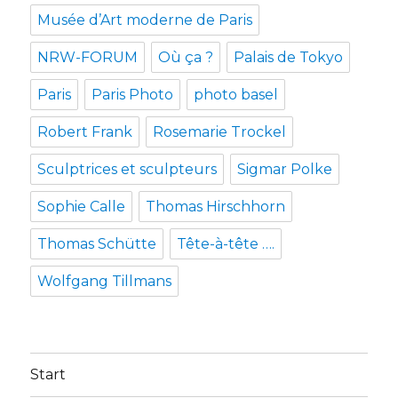
Musée d’Art moderne de Paris
NRW-FORUM
Où ça ?
Palais de Tokyo
Paris
Paris Photo
photo basel
Robert Frank
Rosemarie Trockel
Sculptrices et sculpteurs
Sigmar Polke
Sophie Calle
Thomas Hirschhorn
Thomas Schütte
Tête-à-tête ….
Wolfgang Tillmans
Start