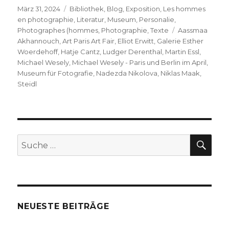
Veröffentlicht
Kategorien
März 31, 2024
Bibliothek
,
Blog
,
Exposition
,
Les hommes
am
en photographie
,
Literatur
,
Museum
,
Personalie
,
Schlagwörter
Photographes (hommes
,
Photographie
,
Texte
Aassmaa
Akhannouch
,
Art Paris Art Fair
,
Elliot Erwitt
,
Galerie Esther
Woerdehoff
,
Hatje Cantz
,
Ludger Derenthal
,
Martin Essl
,
Michael Wesely
,
Michael Wesely - Paris und Berlin im April
,
Museum für Fotografie
,
Nadezda Nikolova
,
Niklas Maak
,
Steidl
SU
Suche
nach:
NEUESTE BEITRÄGE