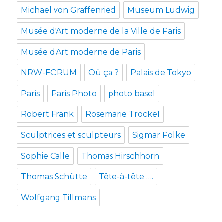
Michael von Graffenried
Museum Ludwig
Musée d'Art moderne de la Ville de Paris
Musée d’Art moderne de Paris
NRW-FORUM
Où ça ?
Palais de Tokyo
Paris
Paris Photo
photo basel
Robert Frank
Rosemarie Trockel
Sculptrices et sculpteurs
Sigmar Polke
Sophie Calle
Thomas Hirschhorn
Thomas Schütte
Tête-à-tête ….
Wolfgang Tillmans