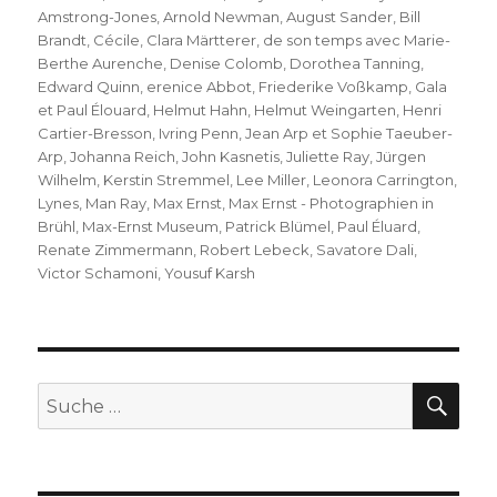
Amstrong-Jones
,
Arnold Newman
,
August Sander
,
Bill
Brandt
,
Cécile
,
Clara Märtterer
,
de son temps avec Marie-
Berthe Aurenche
,
Denise Colomb
,
Dorothea Tanning
,
Edward Quinn
,
erenice Abbot
,
Friederike Voßkamp
,
Gala
et Paul Élouard
,
Helmut Hahn
,
Helmut Weingarten
,
Henri
Cartier-Bresson
,
Ivring Penn
,
Jean Arp et Sophie Taeuber-
Arp
,
Johanna Reich
,
John Kasnetis
,
Juliette Ray
,
Jürgen
Wilhelm
,
Kerstin Stremmel
,
Lee Miller
,
Leonora Carrington
,
Lynes
,
Man Ray
,
Max Ernst
,
Max Ernst - Photographien in
Brühl
,
Max-Ernst Museum
,
Patrick Blümel
,
Paul Éluard
,
Renate Zimmermann
,
Robert Lebeck
,
Savatore Dali
,
Victor Schamoni
,
Yousuf Karsh
SU
Suche
nach: