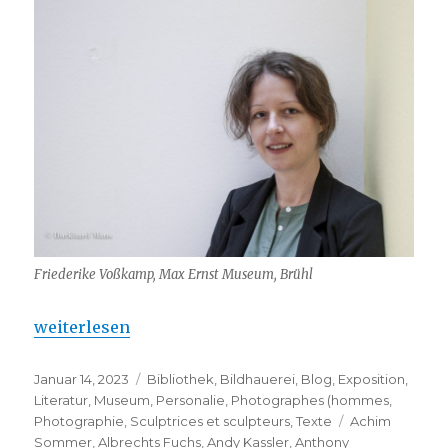
Friederike Voßkamp, Max Ernst Museum, Brühl
„Max Ernst – Photographien in Brühl“
weiterlesen
Veröffentlicht
Kategorien
Januar 14, 2023
Bibliothek
,
Bildhauerei
,
Blog
,
Exposition
,
am
Literatur
,
Museum
,
Personalie
,
Photographes (hommes
,
Schlagwörter
Photographie
,
Sculptrices et sculpteurs
,
Texte
Achim
Sommer
,
Albrechts Fuchs
,
Andy Kassler
,
Anthony