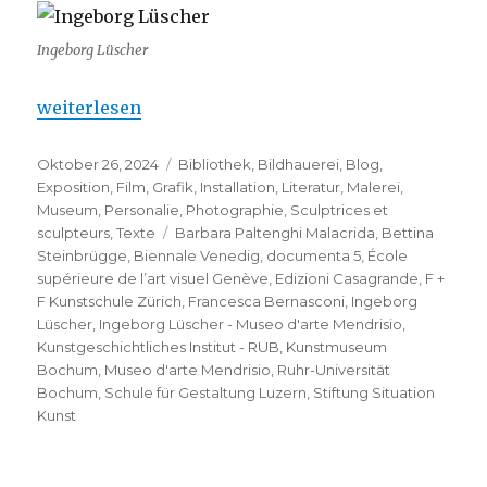
Ingeborg Lüscher
„Ingeborg Lüscher – Museo d’arte Mendrisio“
weiterlesen
Veröffentlicht
Kategorien
Oktober 26, 2024
Bibliothek
,
Bildhauerei
,
Blog
,
am
Exposition
,
Film
,
Grafik
,
Installation
,
Literatur
,
Malerei
,
Museum
,
Personalie
,
Photographie
,
Sculptrices et
Schlagwörter
sculpteurs
,
Texte
Barbara Paltenghi Malacrida
,
Bettina
Steinbrügge
,
Biennale Venedig
,
documenta 5
,
École
supérieure de l’art visuel Genève
,
Edizioni Casagrande
,
F +
F Kunstschule Zürich
,
Francesca Bernasconi
,
Ingeborg
Lüscher
,
Ingeborg Lüscher - Museo d'arte Mendrisio
,
Kunstgeschichtliches Institut - RUB
,
Kunstmuseum
Bochum
,
Museo d'arte Mendrisio
,
Ruhr-Universität
Bochum
,
Schule für Gestaltung Luzern
,
Stiftung Situation
Kunst